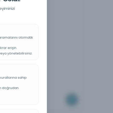
eyiminizi
 aramalarını otomatik
krar erişin.
veya yönetebilirsiniz.
kurallarına sahip
an doğrudan