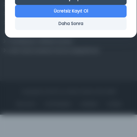
Osmanlica.com
Ücretsiz Kayıt Ol
Aruz ve Hece Ölçüsü
Türkçe Metin Sıklık Analizi
Daha Sonra
Kazakça Metin Sıklık Analizi
Transkripsiyon Alfabesi Çevirisi
Tarihi Dokümanlarda Görüntü İyileştirilmesi
Copyrights © 2026 Tüm Hakları Saklıdır. Mina ARGE
ANA SAYFA
KÜTÜPHANELER
HAKKINDA
İLETIŞIM