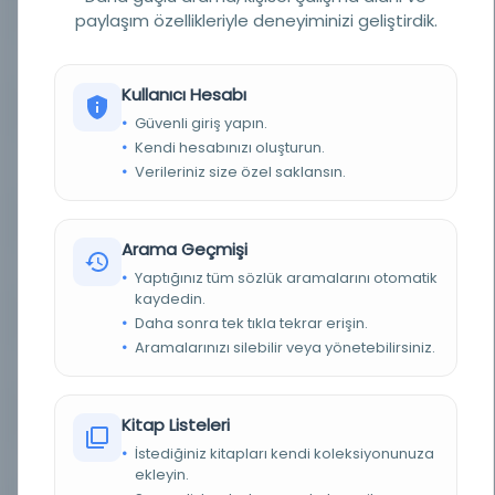
YAZAR
McGill Üniversitesi Kütüphanesi, Jami
paylaşım özellikleriyle deneyiminizi geliştirdik.
BASIM TARIHI
1811
Kullanıcı Hesabı
BASIM YERI
- Kalküta
Güvenli giriş yapın.
Kendi hesabınızı oluşturun.
KONU
Fars şiiri -- 747-1500, McGill Üniversitesi
Verileriniz size özel saklansın.
Kütüphanesi Sayısallaştırılmış Başlığı, Fars şiiri
TÜR
Kitap
Arama Geçmişi
DIL
Farsça
Yaptığınız tüm sözlük aramalarını otomatik
kaydedin.
DIJITAL
Evet
Daha sonra tek tıkla tekrar erişin.
Aramalarınızı silebilir veya yönetebilirsiniz.
YAZMA
Hayır
KÜTÜPHANE
Bursa Uludağ Üniversitesi Kütüphanesi
Kitap Listeleri
İstediğiniz kitapları kendi koleksiyonunuza
DEMIRBAŞ NUMARASI
edsocc.community.32954729
ekleyin.