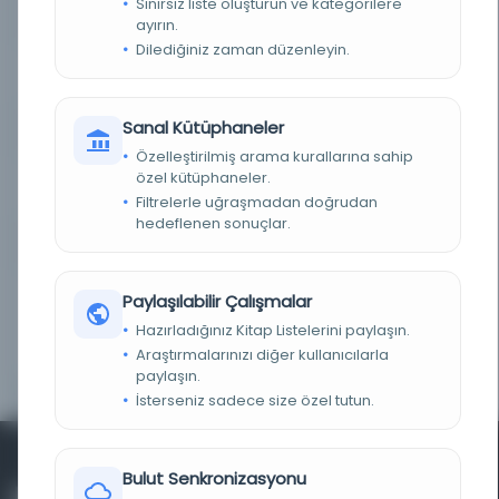
Sınırsız liste oluşturun ve kategorilere
KAYIT NUMARASI
wc2zqvwuef
ayırın.
Dilediğiniz zaman düzenleyin.
LOKASYON
İslami Çalışmalar Kütüphanesi, McGill
Üniversitesi
Sanal Kütüphaneler
TARIH
1811
Özelleştirilmiş arama kurallarına sahip
özel kütüphaneler.
NOTLAR
İslami Çalışmalar Kütüphanesi, McGill
Üniversitesi
Filtrelerle uğraşmadan doğrudan
hedeflenen sonuçlar.
ÖRNEK METIN
169 sayfa, No. t.o, Farsça Metin
TANIMLAYICILAR
oai:www.jstor.org:community.32954729,
Paylaşılabilir Çalışmalar
http://archive.org/details/McGillLibrary-
rbsc_isl_subhat-al-abrar_PK6490S81800z-
Hazırladığınız Kitap Listelerini paylaşın.
18598, 32954729, McGillLibrary-rbsc-isl-subhat-
al-abrar-PK6490S81800z-18598-media-rbsc-isl-
Araştırmalarınızı diğer kullanıcılarla
subhat-al-abrar-PK6490S81800z.pdf
paylaşın.
İsterseniz sadece size özel tutun.
Bulut Senkronizasyonu