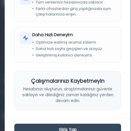
Tüm verileriniz hesabınızda saklanır.
Farklı cihazlardan giriş yaptığınızda aynı
çalışmalarınıza erişin.
Farklı dönem, dil ve coğrafyalara ait tarihî yazma ve
Daha Hızlı Deneyim
basma eserleri, arşiv belgelerini, süreli yayınları ve görsel
Optimize edilmiş arama sistemi.
Daha hızlı sayfa geçişleri ve arayüz.
materyalleri bir araya getiren kapsamlı bir dijital
Geliştirilmiş kullanıcı deneyimi.
kütüphane ve meta katalog.
Entertech Ofis: 322 İstanbul Ün. Avcılar Kampüsü Avcılar,
Çalışmalarınızı Kaybetmeyin
34320 İstanbul
Hesabınızı oluşturun, araştırmalarınızı güvenle
bilgi@osmanlica.com
saklayın ve dilediğiniz zaman kaldığınız yerden
devam edin.
Projelerimiz
Giriş Yap