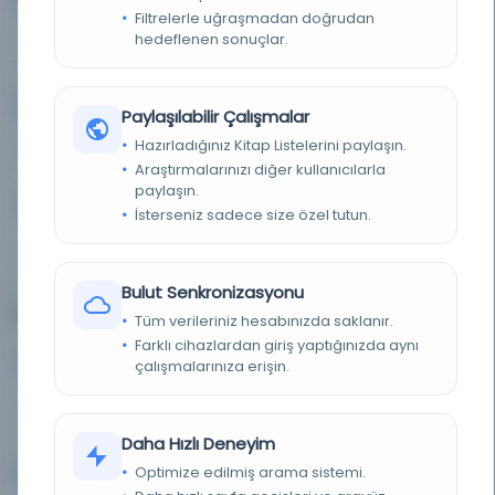
Filtrelerle uğraşmadan doğrudan
hedeflenen sonuçlar.
64%
21%
Farsça
Türkçe
643
493
Paylaşılabilir Çalışmalar
Hazırladığınız Kitap Listelerini paylaşın.
7%
6%
Araştırmalarınızı diğer kullanıcılarla
paylaşın.
Osmanlıca
132
İsterseniz sadece size özel tutun.
2%
Bulut Senkronizasyonu
Eser Türleri
Tüm verileriniz hesabınızda saklanır.
Farklı cihazlardan giriş yaptığınızda aynı
Doküman
Diğer
257
75
çalışmalarınıza erişin.
3%
1%
Daha Hızlı Deneyim
Resim
Kitap
1,624
6,688
Optimize edilmiş arama sistemi.