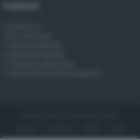
Projelerimiz
Osmanlica.com
Aruz ve Hece Ölçüsü
Türkçe Metin Sıklık Analizi
Kazakça Metin Sıklık Analizi
Transkripsiyon Alfabesi Çevirisi
Tarihi Dokümanlarda Görüntü İyileştirilmesi
Copyrights © 2026 Tüm Hakları Saklıdır. Mina ARGE
ANA SAYFA
KÜTÜPHANELER
HAKKINDA
İLETIŞIM