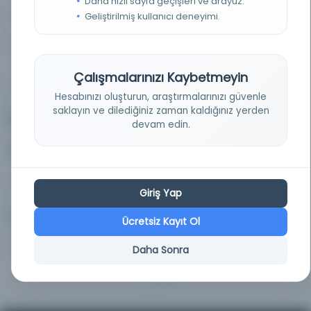
Daha hızlı sayfa geçişleri ve arayüz.
19%
77%
Geliştirilmiş kullanıcı deneyimi.
Süreli Yayın
10
Çalışmalarınızı Kaybetmeyin
0%
Hesabınızı oluşturun, araştırmalarınızı güvenle
saklayın ve dilediğiniz zaman kaldığınız yerden
Dijitalleştirme Durumu
devam edin.
Dijitalleştirilmiş
Dijitalleştirilmemiş
8,654
0
100%
0%
Giriş Yap
Yazma vs. Basma
Ücretsiz Kayıt Ol
Yazma
Basma
191
8,463
Daha Sonra
2%
98%