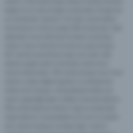
Sabancı Üniversitesi Sakıp Sabancı Müzesi, İstanbul
Boğazı’nın en eski yerleşim yerlerinden Emirgan’da
yer almaktadır. Müzenin "Atlı Köşk" olarak bilinen
ana binasının mimari projesi, 1925 yılında Mısır Hıdiv
ailesinden Prens Mehmed Ali Hasan tarafından
İtalyan mimar Edoardo De Nari’ye yaptırılmıştır.
1927 yılında tamamlanan köşk, uzun yıllar Hıdiv
ailesinin çeşitli üyeleri tarafından yazlık konut
olarak kullanılmıştır. 1951 yılında sanayici Hacı Ömer
Sabancı, köşkü değerli eşyaları ve antikalarıyla
birlikte satın almıştır. Geniş ailesiyle birlikte yaz
aylarını geçirdiği köşkün tadilatı sırasında Sabancı,
1952 yılında Mahmut Muhtar Paşa’nın Moda’daki
köşkündeki bir müzayededen bronz bir at heykeli
satın alarak bahçeye yerleştirmiştir. Paris’te