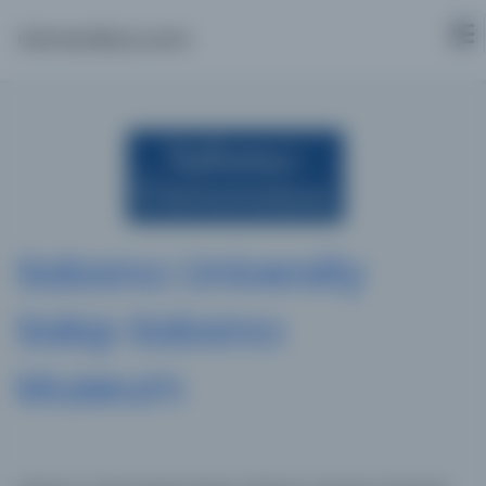
Osmanlica.com
Sabancı University
Sakıp Sabancı
Museum