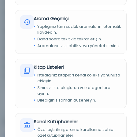
Sabancı Üniversitesi’ne bağışlamıştır. Modern bir
galerinin eklenmesiyle Sakıp Sabancı Müzesi 2002
Arama Geçmişi
yılında halka açılmıştır. 2005 yılında sergi alanları
Yaptığınız tüm sözlük aramalarını otomatik
genişletilerek uluslararası teknik standartlara
kaydedin.
yükseltilmiştir. Günümüzde müze; kalıcı
Daha sonra tek tıkla tekrar erişin.
Aramalarınızı silebilir veya yönetebilirsiniz.
koleksiyonları, kapsamlı geçici sergileri, koruma
birimi, örnek eğitim programları ve çok çeşitli
konser, konferans ve seminerleriyle kapsamlı bir
Kitap Listeleri
İstediğiniz kitapları kendi koleksiyonunuza
müzecilik deneyimi sunmaktadır.
ekleyin.
Sınırsız liste oluşturun ve kategorilere
ayırın.
Eser Sayısı
Sayfa Sayısı
Ülke
Dilediğiniz zaman düzenleyin.
8,654
27,174
Türkiye
Sanal Kütüphaneler
En Çok Kullanılan Diller (Top 5)
Özelleştirilmiş arama kurallarına sahip
Arapça
Belirlenmemiş dil
5,500
1,812
özel kütüphaneler.