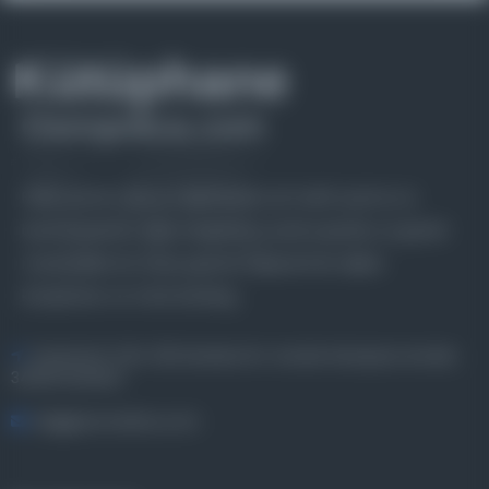
Farklı dönem, dil ve coğrafyalara ait tarihî yazma ve
basma eserleri, arşiv belgelerini, süreli yayınları ve görsel
materyalleri bir araya getiren kapsamlı bir dijital
kütüphane ve meta katalog.
Entertech Ofis: 322 İstanbul Ün. Avcılar Kampüsü Avcılar,
34320 İstanbul
bilgi@osmanlica.com