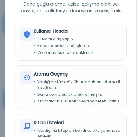
Daha güçlü arama, kişisel çalışma alanı ve
paylaşım özellikleriyle deneyiminizi geliştirdik.
İBB Evliya Çelebi Kütüphanesi
#20
Turkey
Kullanıcı Hesabı
Güvenli giriş yapın.
Kendi hesabınızı oluşturun.
KAYNAK
-
Verileriniz size özel saklansın.
Ayrıntı
Arama Geçmişi
Yaptığınız tüm sözlük aramalarını otomatik
kaydedin.
Daha sonra tek tıkla tekrar erişin.
İBB Eyüpsultan Kütüphanesi
#21
Aramalarınızı silebilir veya yönetebilirsiniz.
Turkey
Kitap Listeleri
KAYNAK
-
İstediğiniz kitapları kendi koleksiyonunuza
ekleyin.