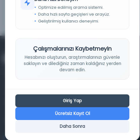
TANIMLAYICILAR
oai:www.jstor.org:community.32956848,
Optimize edilmiş arama sistemi.
http://archive.org/details/McGillLibrary-
rbsc_bw_nuzhat_bwlw58-16939, 32956848,
Daha hızlı sayfa geçişleri ve arayüz.
McGillLibrary-rbsc-bw-nuzhat-bwlw58-16939-
media-rbsc-bw-nuzhat-bwlw58.pdf
Geliştirilmiş kullanıcı deneyimi.
Çalışmalarınızı Kaybetmeyin
Hesabınızı oluşturun, araştırmalarınızı güvenle
saklayın ve dilediğiniz zaman kaldığınız yerden
devam edin.
Farklı dönem, dil ve coğrafyalara ait tarihî yazma ve
Giriş Yap
basma eserleri, arşiv belgelerini, süreli yayınları ve görsel
materyalleri bir araya getiren kapsamlı bir dijital
Ücretsiz Kayıt Ol
kütüphane ve meta katalog.
Daha Sonra
Entertech Ofis: 322 İstanbul Ün. Avcılar Kampüsü Avcılar,