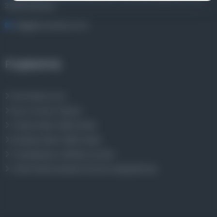
34320 İstanbul
bilgi@osmanlica.com
Projelerimiz
Osmanlica.com
Aruz ve Hece Ölçüsü
Türkçe Metin Sıklık Analizi
Kazakça Metin Sıklık Analizi
Transkripsiyon Alfabesi Çevirisi
Tarihi Dokümanlarda Görüntü İyileştirilmesi