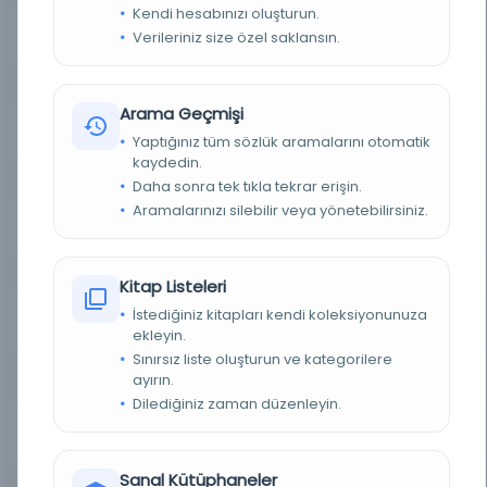
Kendi hesabınızı oluşturun.
Verileriniz size özel saklansın.
TÜR
Kitap
DIL
Farsça
Arama Geçmişi
DIJITAL
Evet
Yaptığınız tüm sözlük aramalarını otomatik
kaydedin.
YAZMA
Hayır
Daha sonra tek tıkla tekrar erişin.
Aramalarınızı silebilir veya yönetebilirsiniz.
KÜTÜPHANE
Bursa Uludağ Üniversitesi Kütüphanesi
DEMIRBAŞ NUMARASI
edsocc.community.32956848
Kitap Listeleri
İstediğiniz kitapları kendi koleksiyonunuza
KAYIT NUMARASI
q2d7phpr7j
ekleyin.
Sınırsız liste oluşturun ve kategorilere
LOKASYON
Nadir Kitaplar ve Özel Koleksiyonlar, McGill
ayırın.
Üniversitesi
Dilediğiniz zaman düzenleyin.
TARIH
1404
Sanal Kütüphaneler
NOTLAR
Nadir Kitaplar ve Özel Koleksiyonlar, McGill