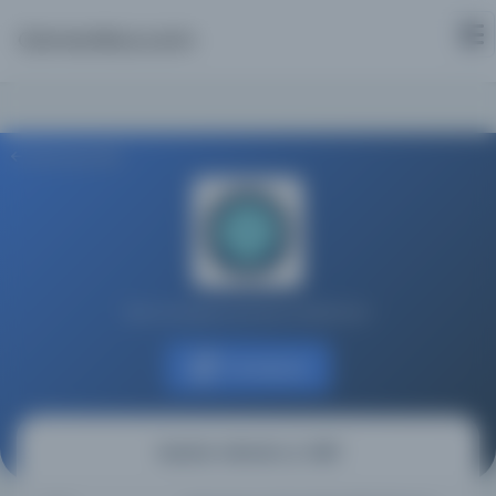
Osmanlica.com
Aramaya Dön
Bursa Uludağ Üniversitesi Kütüphanesi
Kaynağa git
Nuzhat-nāmah-yi `Alā'ī