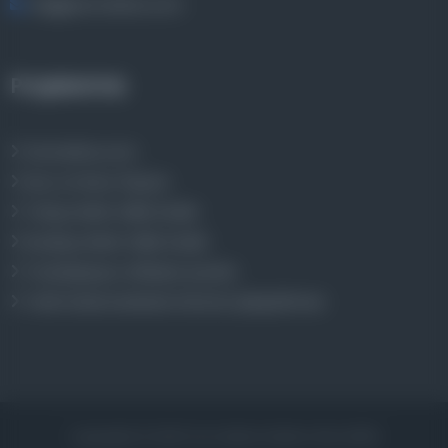
bilgi@osmanlica.com
Projelerimiz
Osmanlica.com
Aruz ve Hece Ölçüsü
Türkçe Metin Sıklık Analizi
Kazakça Metin Sıklık Analizi
Transkripsiyon Alfabesi Çevirisi
Tarihi Dokümanlarda Görüntü İyileştirilmesi
Copyrights © 2026 Tüm Hakları Saklıdır. Mina ARGE