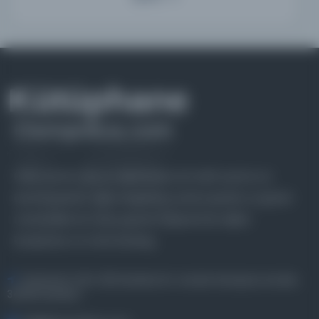
Farklı dönem, dil ve coğrafyalara ait tarihî yazma ve
basma eserleri, arşiv belgelerini, süreli yayınları ve görsel
materyalleri bir araya getiren kapsamlı bir dijital
kütüphane ve meta katalog.
Entertech Ofis: 322 İstanbul Ün. Avcılar Kampüsü Avcılar,
34320 İstanbul