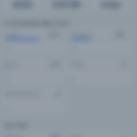
49,202
5,537,038
Türkiye
En Çok Kullanılan Diller (Top 5)
Arapça
Osmanlıca
29,719
16,927
60%
34%
Farsça
Türkçe
2,514
23
5%
0%
Belirlenmemiş dil
18
0%
Eser Türleri
Doküman
Diğer
2,294
0