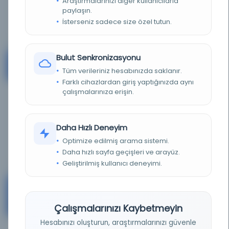
Araştırmalarınızı diğer kullanıcılarla
paylaşın.
Ayrıntı
İsterseniz sadece size özel tutun.
Bulut Senkronizasyonu
M.Ü. Prof. Dr. Orhan Oğuz Kütüphanesi
#6
Tüm verileriniz hesabınızda saklanır.
Turkey
Farklı cihazlardan giriş yaptığınızda aynı
çalışmalarınıza erişin.
KAYNAK
-
Daha Hızlı Deneyim
Ayrıntı
Optimize edilmiş arama sistemi.
Daha hızlı sayfa geçişleri ve arayüz.
Geliştirilmiş kullanıcı deneyimi.
M.Ü. Recep Tayyip Erdoğan Külliyesi
#7
Kütüphanesi
Turkey
Çalışmalarınızı Kaybetmeyin
Hesabınızı oluşturun, araştırmalarınızı güvenle