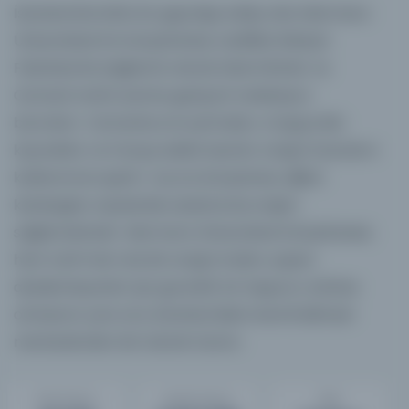
İstanbul’da köklü bir geçmişe sahip olan Marmara
Üniversitesi’nin kütüphanesi, özellikle İlahiyat
Fakültesi ile bağlantılı olarak İslamî ilimler ve
Osmanlı tarihi üzerine geniş bir koleksiyon
barındırır. Osmanlıca el yazmaları, Arapça dini
kaynaklar ve Farsça edebî eserler araştırmacıların
kullanımına açıktır. Ayrıca kütüphane, dijital
katalogları sayesinde uluslararası erişim
sağlamaktadır. Marmara Üniversitesi Kütüphanesi,
hem tarih hem de din araştırmaları yapan
akademisyenler için güvenilir bir başvuru noktası
olmasının yanı sıra, İstanbul’daki önemli bilimsel
merkezlerden biri olarak tanınır.
Eser Sayısı
Sayfa Sayısı
Ülke