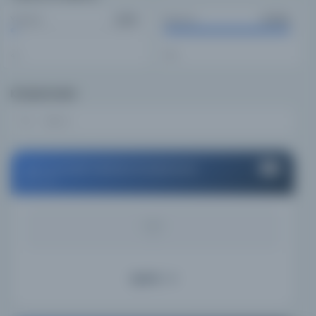
Yazma
Basma
2,200
47,002
4%
96%
Kütüphaneler
M.Ü. Eczacılık Fakültesi Kütüphanesi
#1
Turkey
KAYNAK
-
Ayrıntı