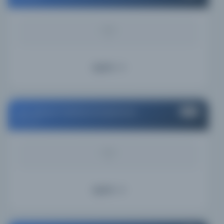
KAYNAK
-
Ayrıntı
M.Ü. İlahiyat Fakültesi Kütüphanesi
#10
Turkey
KAYNAK
-
Ayrıntı