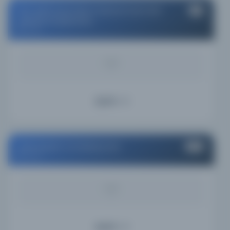
M.Ü. Şehit Kaymakam Muhammed Fatih
#11
Safitürk Kütüphanesi
Turkey
KAYNAK
-
Ayrıntı
Özel Arşivler ve Koleksiyonlar
#12
Turkey
KAYNAK
-
Ayrıntı