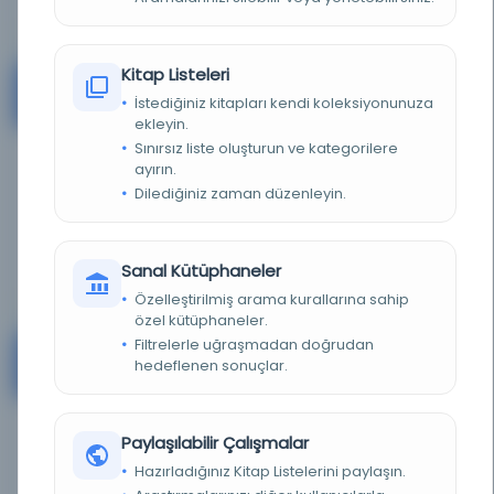
Kitap Listeleri
M.Ü. Mehmet Genç Küliiyesi Kütüphanesi
#4
İstediğiniz kitapları kendi koleksiyonunuza
Turkey
ekleyin.
Sınırsız liste oluşturun ve kategorilere
ayırın.
KAYNAK
-
Dilediğiniz zaman düzenleyin.
Ayrıntı
Sanal Kütüphaneler
Özelleştirilmiş arama kurallarına sahip
özel kütüphaneler.
Filtrelerle uğraşmadan doğrudan
M.Ü. Nadir Eserler Kütüphanesi
#5
hedeflenen sonuçlar.
Turkey
Paylaşılabilir Çalışmalar
KAYNAK
-
Hazırladığınız Kitap Listelerini paylaşın.