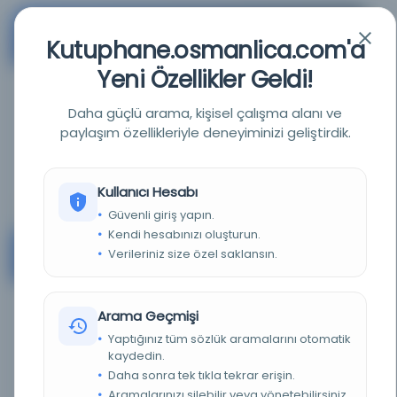
M.Ü. Güzel Sanatlar Fakültesi Kütüphanesi
#2
Kutuphane.osmanlica.com'a
Turkey
Yeni Özellikler Geldi!
KAYNAK
Daha güçlü arama, kişisel çalışma alanı ve
-
paylaşım özellikleriyle deneyiminizi geliştirdik.
Ayrıntı
Kullanıcı Hesabı
Güvenli giriş yapın.
Kendi hesabınızı oluşturun.
M.Ü. Hastane Kütüphanesi
#3
Verileriniz size özel saklansın.
Turkey
Arama Geçmişi
KAYNAK
-
Yaptığınız tüm sözlük aramalarını otomatik
kaydedin.
Daha sonra tek tıkla tekrar erişin.
Ayrıntı
Aramalarınızı silebilir veya yönetebilirsiniz.