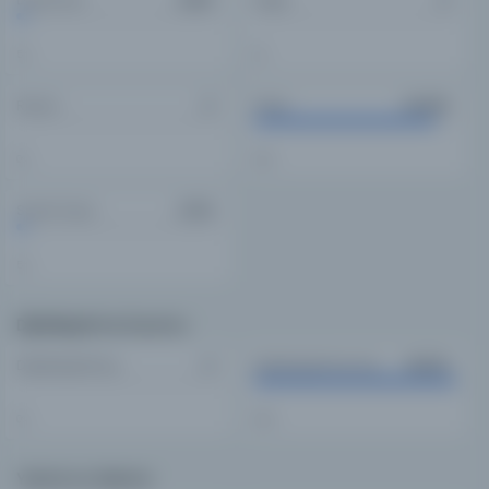
5%
0%
Resim
Kitap
0
44,206
0%
90%
Süreli Yayın
2,702
5%
Dijitalleştirme Durumu
Dijitalleştirilmiş
Dijitalleştirilmemiş
0
49,202
0%
100%
Yazma vs. Basma