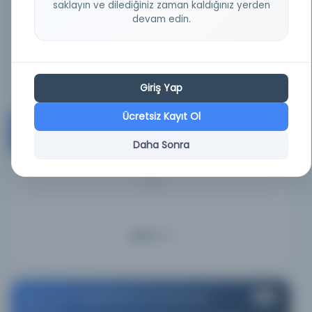
saklayın ve dilediğiniz zaman kaldığınız yerden
KAYNAK
devam edin.
-
Ayrıntı
Giriş Yap
Ücretsiz Kayıt Ol
M.Ü. Sağlık Bilimleri Kütüphanesi
#8
Turkey
Daha Sonra
KAYNAK
-
Ayrıntı
M.Ü. Tıp ve Sağlık Bilimleri Kütüphanesi
#9
Turkey