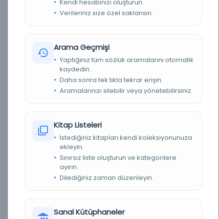
Kendi hesabınızı oluşturun.
Kelimeleri girin ve dillerini seçin
1
Verileriniz size özel saklansın.
Bir kelime girin...
Arama Geçmişi
Yaptığınız tüm sözlük aramalarını otomatik
kaydedin.
Daha sonra tek tıkla tekrar erişin.
Aramalarınızı silebilir veya yönetebilirsiniz.
Kitap Listeleri
İstediğiniz kitapları kendi koleksiyonunuza
ekleyin.
Sınırsız liste oluşturun ve kategorilere
ayırın.
Varyasyon Üret
Dilediğiniz zaman düzenleyin.
Sanal Kütüphaneler
Yapay Zeka ile Arama