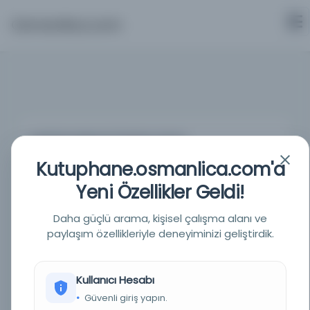
Osmanlica.com
Tarihî Kaynaklarda Özel Eser Arama
Kutuphane.osmanlica.com'a
Özel arama nasıl çalışır?
Yeni Özellikler Geldi!
Özel arama, bir kelimenin farklı yazılışlarını,
transliterasyonlarını ve dil karşılıklarını üretmek için
hazırlanmıştır. Üretilen kelimelerden sadece aramak
Daha güçlü arama, kişisel çalışma alanı ve
istediklerinizi seçin; sonuçlar seçili kelimelerin
paylaşım özellikleriyle deneyiminizi geliştirdik.
katalog kayıtlarında geçtiği normal arama
sonuçları sayfasında gösterilir.
Kullanıcı Hesabı
Güvenli giriş yapın.