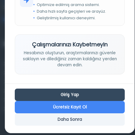
Entertech Ofis: 322 İstanbul Ün. Avcılar Kampüsü Avcılar,
Optimize edilmiş arama sistemi.
34320 İstanbul
Daha hızlı sayfa geçişleri ve arayüz.
Geliştirilmiş kullanıcı deneyimi.
bilgi@osmanlica.com
Projelerimiz
Çalışmalarınızı Kaybetmeyin
Hesabınızı oluşturun, araştırmalarınızı güvenle
saklayın ve dilediğiniz zaman kaldığınız yerden
Osmanlica.com
devam edin.
Aruz ve Hece Ölçüsü
Türkçe Metin Sıklık Analizi
Kazakça Metin Sıklık Analizi
Giriş Yap
Transkripsiyon Alfabesi Çevirisi
Ücretsiz Kayıt Ol
Tarihi Dokümanlarda Görüntü İyileştirilmesi
Daha Sonra