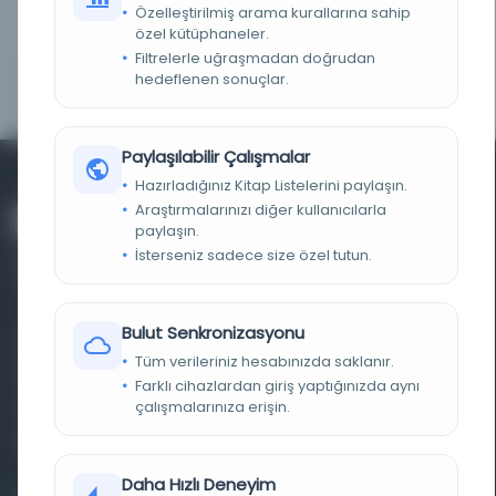
Özelleştirilmiş arama kurallarına sahip
Detaylı Arama
özel kütüphaneler.
Basit Arama
Filtrelerle uğraşmadan doğrudan
hedeflenen sonuçlar.
Paylaşılabilir Çalışmalar
Hazırladığınız Kitap Listelerini paylaşın.
Araştırmalarınızı diğer kullanıcılarla
paylaşın.
İsterseniz sadece size özel tutun.
Bulut Senkronizasyonu
Farklı dönem, dil ve coğrafyalara ait tarihî yazma ve
Tüm verileriniz hesabınızda saklanır.
basma eserleri, arşiv belgelerini, süreli yayınları ve görsel
Farklı cihazlardan giriş yaptığınızda aynı
çalışmalarınıza erişin.
materyalleri bir araya getiren kapsamlı bir dijital
kütüphane ve meta katalog.
Daha Hızlı Deneyim