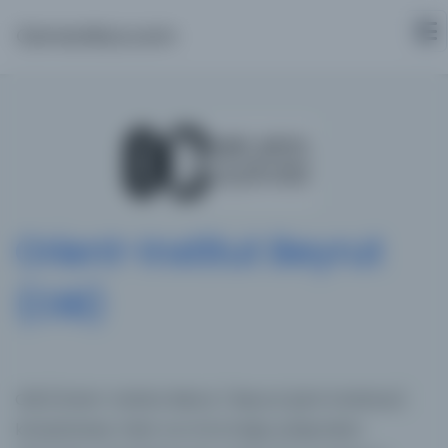
Osmanlica.com
Orient-Institut Beyrut
(OIB)
OIB (Orient-Institut Beirut / Beyrut Şark Enstitüsü)
kütüphanesi, Yakın ve Orta Doğu Çalışmaları