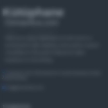
Farklı dönem, dil ve coğrafyalara ait tarihî yazma ve
basma eserleri, arşiv belgelerini, süreli yayınları ve görsel
materyalleri bir araya getiren kapsamlı bir dijital
kütüphane ve meta katalog.
Entertech Ofis: 322 İstanbul Ün. Avcılar Kampüsü Avcılar,
34320 İstanbul
bilgi@osmanlica.com
Projelerimiz