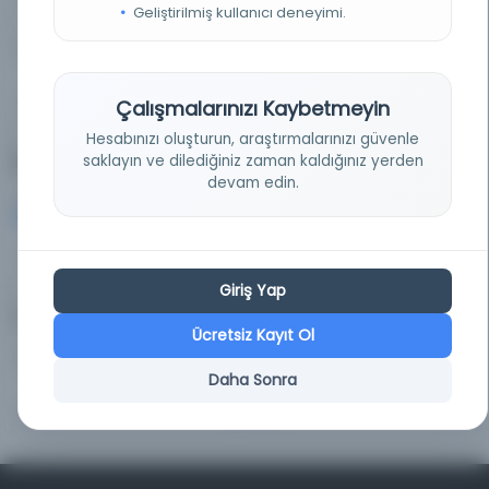
Geliştirilmiş kullanıcı deneyimi.
Süreli Yayın
2
0%
Çalışmalarınızı Kaybetmeyin
Hesabınızı oluşturun, araştırmalarınızı güvenle
saklayın ve dilediğiniz zaman kaldığınız yerden
Dijitalleştirme Durumu
devam edin.
Dijitalleştirilmiş
Dijitalleştirilmemiş
1,891
9,146
17%
83%
Giriş Yap
Yazma vs. Basma
Ücretsiz Kayıt Ol
Yazma
Basma
0
11,037
Daha Sonra
0%
100%