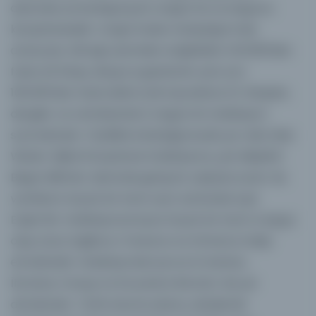
alanında uzmanlaşmış bir araştırma ve başvuru
kütüphanesidir. Araştırmaları kolaylaştırmak
amacıyla, OIB ağı üzerinden erişilebilen 140.000'den
fazla cilt kitap, dergi ve gazetenin yanı sıra
100.000'den fazla elektronik kaynaktan (E-kitaplar,
dergiler ve veritabanları) oluşan bir koleksiyon
sunmaktadır. Özellikle kataloğumuzda yer alan Max
Weber Dijital Kütüphane Koleksiyonu, çok disiplinli
Beşeri Bilimler alanında geniş bir yelpaze sunar. Bu
varlıkların büyük bir kısmı aynı zamanda Açık
Erişim'dir. Koleksiyonumuzun büyük bir kısmı Arapça
olup, bunu İngilizce, Fransızca ve Almanca takip
etmektedir. Koleksiyonda ayrıca Ermenice,
İbranice, Farsça ve Süryanice literatür de yer
almaktadır. Tarihi okuma salonu, akademik