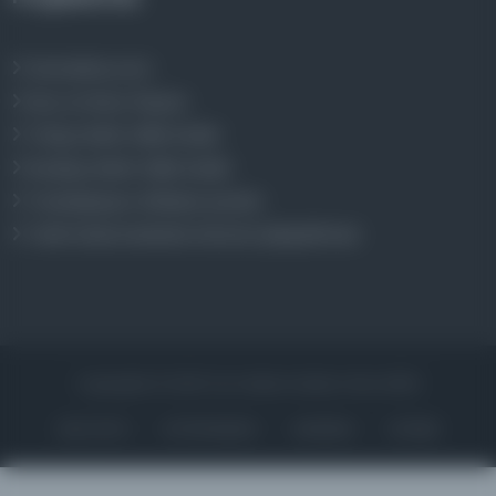
Osmanlica.com
Aruz ve Hece Ölçüsü
Türkçe Metin Sıklık Analizi
Kazakça Metin Sıklık Analizi
Transkripsiyon Alfabesi Çevirisi
Tarihi Dokümanlarda Görüntü İyileştirilmesi
Copyrights © 2026 Tüm Hakları Saklıdır. Mina ARGE
ANA SAYFA
KÜTÜPHANELER
HAKKINDA
İLETIŞIM