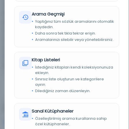
olmak üzere kuruma bağlı kişiler anında kayıt
işleminden yararlanabilirler. OIB araştırma
Arama Geçmişi
görevlileri ve OIB bünyesindeki bursiyerler (fellows-
Yaptığınız tüm sözlük aramalarını otomatik
kaydedin.
in-residence), AUB (Beyrut Amerikan Üniversitesi)
Daha sonra tek tıkla tekrar erişin.
Kütüphaneleri ve Haigazian Üniversitesi
Aramalarınızı silebilir veya yönetebilirsiniz.
Kütüphanesi ile olan anlaşmalarımızdan
faydalanabilirler. Daha fazla bilgi için lütfen OIB
Kitap Listeleri
kütüphane personeli ile iletişime geçiniz.
İstediğiniz kitapları kendi koleksiyonunuza
ekleyin.
Sınırsız liste oluşturun ve kategorilere
Eser Sayısı
Sayfa Sayısı
Ülke
ayırın.
11,037
1,244,106
Lübnan
Dilediğiniz zaman düzenleyin.
En Çok Kullanılan Diller (Top 5)
Sanal Kütüphaneler
Özelleştirilmiş arama kurallarına sahip
Arapça
Almanca
6,026
1,683
özel kütüphaneler.