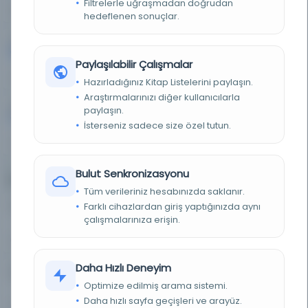
Filtrelerle uğraşmadan doğrudan
55%
15%
hedeflenen sonuçlar.
Fransızca
İngilizce
1,532
1,047
Paylaşılabilir Çalışmalar
14%
9%
Hazırladığınız Kitap Listelerini paylaşın.
Araştırmalarınızı diğer kullanıcılarla
Belirlenmemiş dil
552
paylaşın.
İsterseniz sadece size özel tutun.
5%
Bulut Senkronizasyonu
Eser Türleri
Tüm verileriniz hesabınızda saklanır.
Doküman
Diğer
0
1
Farklı cihazlardan giriş yaptığınızda aynı
çalışmalarınıza erişin.
0%
0%
Daha Hızlı Deneyim
Resim
Kitap
0
11,034
Optimize edilmiş arama sistemi.
Daha hızlı sayfa geçişleri ve arayüz.
0%
100%