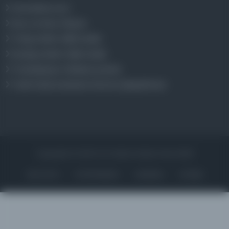
Osmanlica.com
Aruz ve Hece Ölçüsü
Türkçe Metin Sıklık Analizi
Kazakça Metin Sıklık Analizi
Transkripsiyon Alfabesi Çevirisi
Tarihi Dokümanlarda Görüntü İyileştirilmesi
Copyrights © 2026 Tüm Hakları Saklıdır. Mina ARGE
ANA SAYFA
KÜTÜPHANELER
HAKKINDA
İLETIŞIM