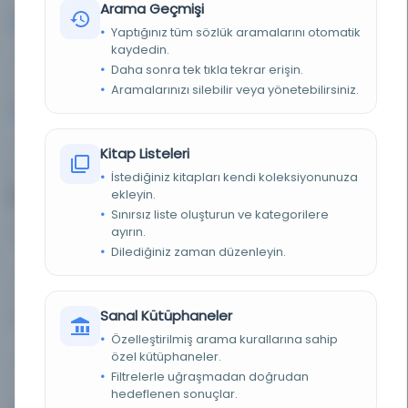
Arama Geçmişi
Arapça
Farsça
104
104
Yaptığınız tüm sözlük aramalarını otomatik
kaydedin.
23%
23%
Daha sonra tek tıkla tekrar erişin.
Aramalarınızı silebilir veya yönetebilirsiniz.
Fransızca
22
5%
Kitap Listeleri
İstediğiniz kitapları kendi koleksiyonunuza
ekleyin.
Eser Türleri
Sınırsız liste oluşturun ve kategorilere
Doküman
Diğer
7
10
ayırın.
Dilediğiniz zaman düzenleyin.
2%
2%
Sanal Kütüphaneler
Resim
Kitap
0
256
Özelleştirilmiş arama kurallarına sahip
özel kütüphaneler.
0%
58%
Filtrelerle uğraşmadan doğrudan
hedeflenen sonuçlar.
Süreli Yayın
172