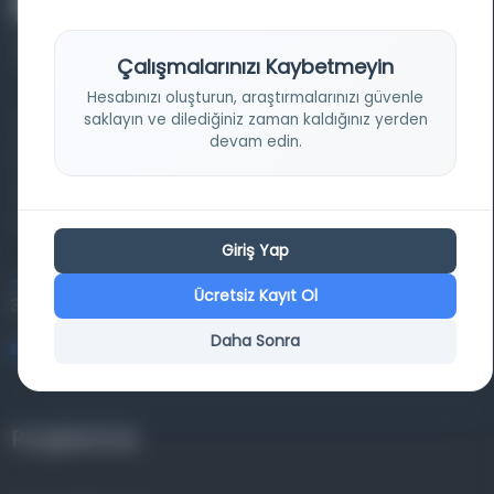
Çalışmalarınızı Kaybetmeyin
Hesabınızı oluşturun, araştırmalarınızı güvenle
saklayın ve dilediğiniz zaman kaldığınız yerden
Farklı dönem, dil ve coğrafyalara ait tarihî yazma ve
devam edin.
basma eserleri, arşiv belgelerini, süreli yayınları ve görsel
materyalleri bir araya getiren kapsamlı bir dijital
kütüphane ve meta katalog.
Giriş Yap
Entertech Ofis: 322 İstanbul Ün. Avcılar Kampüsü Avcılar,
Ücretsiz Kayıt Ol
34320 İstanbul
Daha Sonra
bilgi@osmanlica.com
Projelerimiz