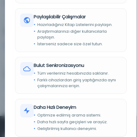
39%
Paylaşılabilir Çalışmalar
Hazırladığınız Kitap Listelerini paylaşın.
Dijitalleştirme Durumu
Araştırmalarınızı diğer kullanıcılarla
paylaşın.
Dijitalleştirilmiş
Dijitalleştirilmemiş
319
126
İsterseniz sadece size özel tutun.
72%
28%
Bulut Senkronizasyonu
Tüm verileriniz hesabınızda saklanır.
Yazma vs. Basma
Farklı cihazlardan giriş yaptığınızda aynı
Yazma
çalışmalarınıza erişin.
Basma
1
444
0%
100%
Daha Hızlı Deneyim
Optimize edilmiş arama sistemi.
Daha hızlı sayfa geçişleri ve arayüz.
Geliştirilmiş kullanıcı deneyimi.