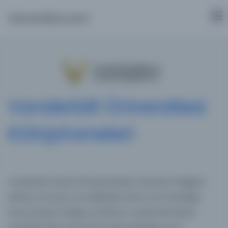
Osmanlica.com
Vanderbilt Üniversitesi
Kütüphaneleri
Vanderbilt Heard Kütüphaneleri, dünyanın bilgisini
edinen, koruyan ve erişilebilir kılan; tüm insanlığın
karşı karşıya olduğu zorlukları ve derinlemesine
sorgulamaları ele almak adına işbirliği, uyum