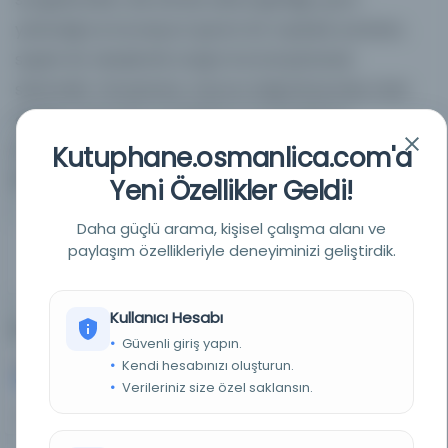
yeteneği ve inovasyon içeren bir topluluk yaratan,
seçkin bir akademik araştırma kütüphanesi
sistemidir. Kütüphane, vizyonu doğrultusunda, hızla
değişen dünyanın zorluklarını ve fırsatlarını
karşılamak amacıyla bilginin ilerletilmesinde bir
Kutuphane.osmanlica.com'a
lider, ortak ve müttefik olmayı hedefler.
Yeni Özellikler Geldi!
Daha güçlü arama, kişisel çalışma alanı ve
Eser Sayısı
Sayfa Sayısı
Ülke
paylaşım özellikleriyle deneyiminizi geliştirdik.
445
42,909
ABD
Kullanıcı Hesabı
En Çok Kullanılan Diller (Top 5)
Güvenli giriş yapın.
Kendi hesabınızı oluşturun.
Belirlenmemiş dil
İngilizce
231
125
Verileriniz size özel saklansın.
52%
28%