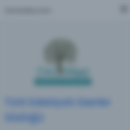
Osmanlica.com
Türk Edebiyatı Eserler
Sözlüğü