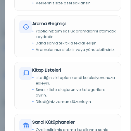
Verileriniz size özel saklansın.
Eser Sayısı
Sayfa Sayısı
Ülke
686
-
Türkiye
Arama Geçmişi
Yaptığınız tüm sözlük aramalarını otomatik
En Çok Kullanılan Diller (Top 5)
kaydedin.
Daha sonra tek tıkla tekrar erişin.
Arapça
Farsça
325
277
Aramalarınızı silebilir veya yönetebilirsiniz.
47%
40%
Kitap Listeleri
Belirlenmemiş dil
84
İstediğiniz kitapları kendi koleksiyonunuza
ekleyin.
12%
Sınırsız liste oluşturun ve kategorilere
ayırın.
Dilediğiniz zaman düzenleyin.
Eser Türleri
Doküman
Diğer
0
117
Sanal Kütüphaneler
0%
17%
Özelleştirilmiş arama kurallarına sahip