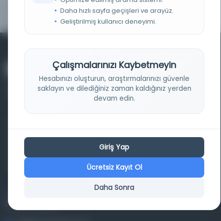
0%
100%
Daha hızlı sayfa geçişleri ve arayüz.
Geliştirilmiş kullanıcı deneyimi.
Çalışmalarınızı Kaybetmeyin
Hesabınızı oluşturun, araştırmalarınızı güvenle
saklayın ve dilediğiniz zaman kaldığınız yerden
devam edin.
Farklı dönem, dil ve coğrafyalara ait tarihî yazma ve
basma eserleri, arşiv belgelerini, süreli yayınları ve görsel
Giriş Yap
materyalleri bir araya getiren kapsamlı bir dijital
kütüphane ve meta katalog.
Ücretsiz Kayıt Ol
Daha Sonra
Entertech Ofis: 322 İstanbul Ün. Avcılar Kampüsü Avcılar,
34320 İstanbul