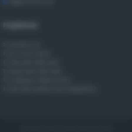
bilgi@osmanlica.com
Projelerimiz
Osmanlica.com
Aruz ve Hece Ölçüsü
Türkçe Metin Sıklık Analizi
Kazakça Metin Sıklık Analizi
Transkripsiyon Alfabesi Çevirisi
Tarihi Dokümanlarda Görüntü İyileştirilmesi
Copyrights © 2026 Tüm Hakları Saklıdır. Mina ARGE