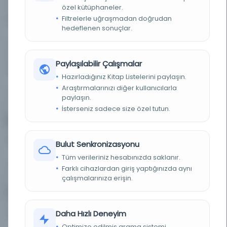
özel kütüphaneler.
Filtrelerle uğraşmadan doğrudan
Resim
Kitap
0
569
hedeflenen sonuçlar.
0%
83%
Paylaşılabilir Çalışmalar
Süreli Yayın
0
Hazırladığınız Kitap Listelerini paylaşın.
Araştırmalarınızı diğer kullanıcılarla
0%
paylaşın.
İsterseniz sadece size özel tutun.
Dijitalleştirme Durumu
Dijitalleştirilmiş
Dijitalleştirilmemiş
0
686
Bulut Senkronizasyonu
Tüm verileriniz hesabınızda saklanır.
0%
100%
Farklı cihazlardan giriş yaptığınızda aynı
çalışmalarınıza erişin.
Yazma vs. Basma
Yazma
Basma
0
686
Daha Hızlı Deneyim
Optimize edilmiş arama sistemi.