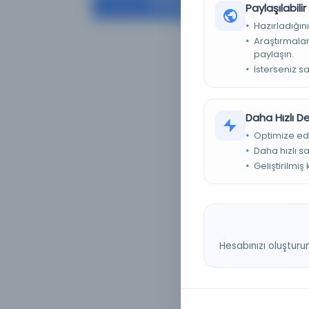
Filtrele
Paylaşılabili
[
Hazırladığını
Araştırmaları
paylaşın.
İsterseniz s
Daha Hızlı 
Optimize ed
Daha hızlı s
Geliştirilmiş
Hesabınızı oluşturu