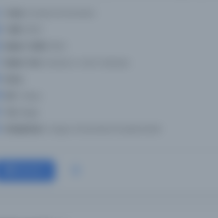
Yazar:
Istanbul Üniversitesi
Tarih:
1940
Basım Tarihi:
1940
Basım Yeri:
Istanbul: A. Sait matbaası
Konu:
Dil:
Türkçe
Tür:
Belge
Kütüphane:
Oregon Üniversitesi Kütüphaneleri
Devam