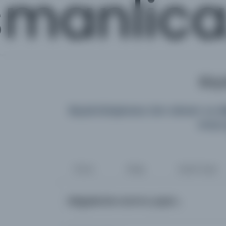
manlic
Büyü
Büyük Kütüphane; tüm dönem ve diller
araya 
Tümü
Kitap
Süreli Yayın
Belgelerde arama yapın...