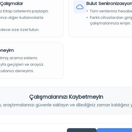
r Çalışmalar
Bulut Senkronizasyo
kelimeler] a-o
z Kitap Listelerini paylaşın.
Tüm verileriniz hesabı
nızı diğer kullanıcılarla
Farklı cihazlardan giri
çalışmalarınıza erişin.
Tarih:
1900
adece size özel tutun.
Basım Tarihi:
1900
Konu:
Deneyim
Dil:
ara,deu
ilmiş arama sistemi.
ayfa geçişleri ve arayüz.
Tür:
Belge
 kullanıcı deneyimi.
Kütüphane:
Oregon Üniversitesi Kütüphaneleri
Çalışmalarınızı Kaybetmeyin
Devam
n, araştırmalarınızı güvenle saklayın ve dilediğiniz zaman kaldığını