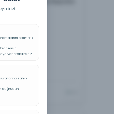
ı Oryantalist Kongre Raporları
eyiminizi
 aramalarını otomatik
krar erişin.
veya yönetebilirsiniz.
kurallarına sahip
an doğrudan