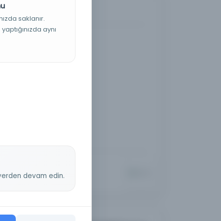
nu
nızda saklanır.
ş yaptığınızda aynı
z yerden devam edin.