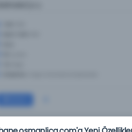
kelimeler] p-y
Tarih:
1900
Basım Tarihi:
1900
Konu:
Dil:
ara,deu
Tür:
Belge
Kütüphane:
Oregon Üniversitesi Kütüphaneleri
Devam
ane.osmanlica.com'a Yeni Özellikler