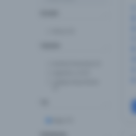
Konular
History
(2)
Yazarlar
Istanbul Üniversitesi
(1)
Legendre, A. M
(1)
Topkapı Sarayı Müzesi
(1)
Tür
Belge
(17)
Kütüphane