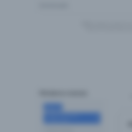
Aramanızı girin...
UYARI:
Veritabanı kayıtlarımız
İngilizce/Türkçe/Arapça alte
Filtreleme menüsü
×
Belge
Oregon Üniversitesi
×
Kütüphaneleri
I
Tümünü Temizle