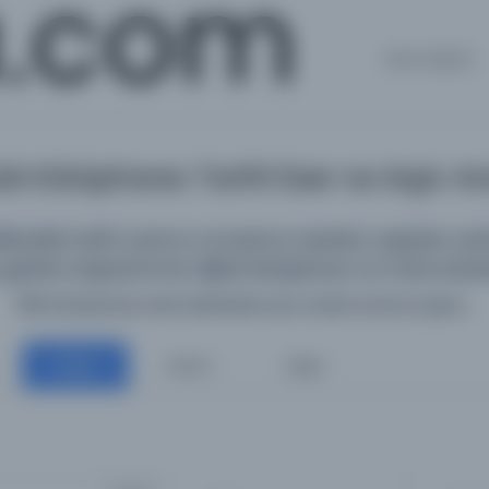
a.com
Ana Sayfa
k Kütüphane: Tarihî Eser ve Arşiv 
deki tarihî yazma ve basma eserleri, arşivleri, süreli
getiren kapsamlı bir dijital kütüphane ve meta kata
198 kütüphane web sitesinde aynı anda arama yapın...
Belge
Resim
Diğer