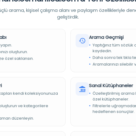
886'da Viyana'da düzenlenen VII. Uluslararas
lü arama, kişisel çalışma alanı ve paylaşım özellikleriyle den
geliştirdik.
Tarih:
1889
Basım Tarihi:
1889
abı
Arama Geçmişi
Basım Yeri:
Viyana: A. Hölder
 yapın.
Yaptığınız tüm sözlük
kaydedin.
nızı oluşturun.
Konu:
Daha sonra tek tıkla te
ize özel saklansın.
Dil:
ara,deu,fra,heb
Aramalarınızı silebilir 
Tür:
Belge
Kütüphane:
Oregon Üniversitesi Kütüphaneleri
i
Sanal Kütüphaneler
kitapları kendi koleksiyonunuza
Özelleştirilmiş arama 
özel kütüphaneler.
e oluşturun ve kategorilere
Filtrelerle uğraşmad
Devam
hedeflenen sonuçlar.
zaman düzenleyin.