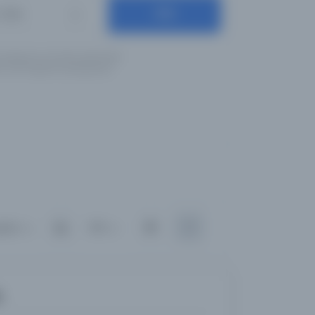
Ara
Diller
ş olduğunuz anahtar kelimeleri
için İngilizce yazılışlarıyla
ılan
100
ı