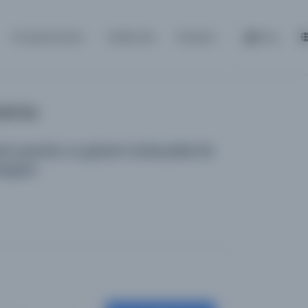
Kütüphaneler
Hakkında
İletişim
Giriş
Arama
 yayınları ve görsel materyalleri bir
logdur.