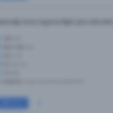
ezarlığa duvar inşasına ilişkin plan talimatlar
Tarih:
1924
Basım Tarihi:
1924
Konu:
Tarih
Dil:
deu,fra,tur
Tür:
Belge
Kütüphane:
Oregon Üniversitesi Kütüphaneleri
Devam