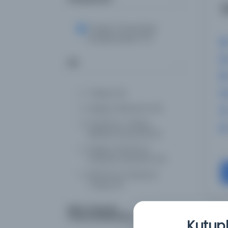
[
Oregon Üniversitesi
Kütüphaneleri
(17)
Dil
Türkçe
(4)
Arapça, Almanca
(4)
Fransızca, Türkçe,
Belirlenmemiş dil
(2)
Arapça, Almanca,
Fransızca, İbranice
(2)
Almanca, Fransızca,
Türkçe
(1)
Arapça, Almanca,
Eser Durumu
İbranice
(1)
(Yazma/Basma)
Kutuph
Fransızca, Rumence,