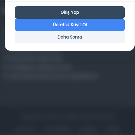
Projelerimiz
Giriş Yap
Ücretsiz Kayıt Ol
Osmanlica.com
Daha Sonra
Aruz ve Hece Ölçüsü
Türkçe Metin Sıklık Analizi
Kazakça Metin Sıklık Analizi
Transkripsiyon Alfabesi Çevirisi
Tarihi Dokümanlarda Görüntü İyileştirilmesi
Copyrights © 2026 Tüm Hakları Saklıdır. Mina ARGE
ANA SAYFA
KÜTÜPHANELER
HAKKINDA
İLETIŞIM