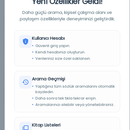
Yeni Özellikler Geldi!
TÜR
Belge
Daha güçlü arama, kişisel çalışma alanı ve
paylaşım özellikleriyle deneyiminizi geliştirdik.
DIL
ara,ber,fra
DIJITAL
Evet
Kullanıcı Hesabı
Güvenli giriş yapın.
YAZMA
Evet
Kendi hesabınızı oluşturun.
Verileriniz size özel saklansın.
KÜTÜPHANE
Akdeniz'in Dijital Şehri
DEMIRBAŞ NUMARASI
FR_MMSH_IREMAM_AR_ARC_M10_01-031
Arama Geçmişi
KAYIT NUMARASI
102274
Yaptığınız tüm sözlük aramalarını otomatik
kaydedin.
LOKASYON
Akdeniz İnsan Bilimleri Evi, Akdeniz'in Dijital
Daha sonra tek tıkla tekrar erişin.
Şehri (Cinumed)
Aramalarınızı silebilir veya yönetebilirsiniz.
NOTLAR
Nefoussa: A. Bossoutrot, Eski Berberi Sözlüğü
(Djebel Nefoussa Lehçesi), Tunus İncelemesi, t.
VI, 1900, s. 489-508. $ Dwirat: Chenini'ye göre
Kitap Listeleri
Dwirat Berberi güney Tunus'tan bahsediyor,
Bossoutrot'un notlarına göre Berberi Chenini'den,