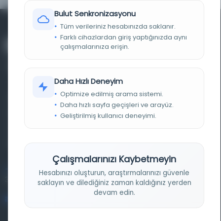
Bulut Senkronizasyonu
Tüm verileriniz hesabınızda saklanır.
Farklı cihazlardan giriş yaptığınızda aynı
çalışmalarınıza erişin.
Daha Hızlı Deneyim
Optimize edilmiş arama sistemi.
Farklı dönem, dil ve coğrafyalara ait tarihî yazma ve
Daha hızlı sayfa geçişleri ve arayüz.
basma eserleri, arşiv belgelerini, süreli yayınları ve görsel
Geliştirilmiş kullanıcı deneyimi.
materyalleri bir araya getiren kapsamlı bir dijital
kütüphane ve meta katalog.
Çalışmalarınızı Kaybetmeyin
Entertech Ofis: 322 İstanbul Ün. Avcılar Kampüsü Avcılar,
Hesabınızı oluşturun, araştırmalarınızı güvenle
34320 İstanbul
saklayın ve dilediğiniz zaman kaldığınız yerden
devam edin.
bilgi@osmanlica.com