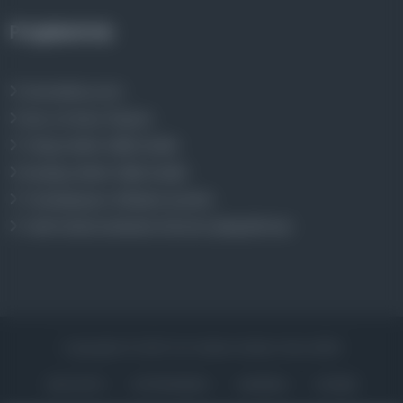
Projelerimiz
Osmanlica.com
Aruz ve Hece Ölçüsü
Türkçe Metin Sıklık Analizi
Kazakça Metin Sıklık Analizi
Transkripsiyon Alfabesi Çevirisi
Tarihi Dokümanlarda Görüntü İyileştirilmesi
Copyrights © 2026 Tüm Hakları Saklıdır. Mina ARGE
ANA SAYFA
KÜTÜPHANELER
HAKKINDA
İLETIŞIM