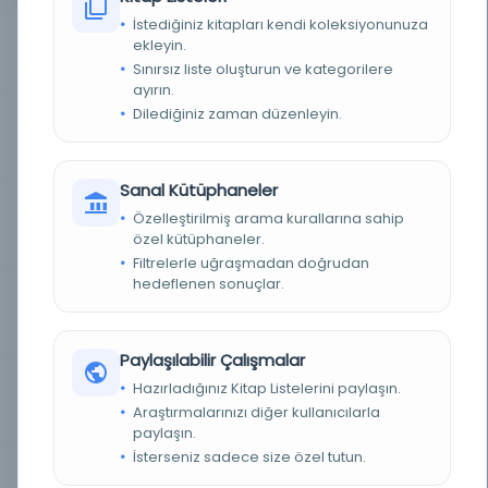
İstediğiniz kitapları kendi koleksiyonunuza
Assessment of the Relationship
ekleyin.
Kayıt Numarası:
4691648
betwee...
Sınırsız liste oluşturun ve kategorilere
ayırın.
Dilediğiniz zaman düzenleyin.
Assessment of the Relationship
Kayıt Numarası:
4868388
betwee...
Sanal Kütüphaneler
Assessment of the Relationship
Özelleştirilmiş arama kurallarına sahip
Kayıt Numarası:
5218795
betwee...
özel kütüphaneler.
Filtrelerle uğraşmadan doğrudan
hedeflenen sonuçlar.
Assessment of the Relationship
Kayıt Numarası:
5295329
betwee...
Paylaşılabilir Çalışmalar
Hazırladığınız Kitap Listelerini paylaşın.
Assessment of the Relationship
Kayıt Numarası:
5301609
betwee...
Araştırmalarınızı diğer kullanıcılarla
paylaşın.
İsterseniz sadece size özel tutun.
Assessment of the Relationship
Kayıt Numarası: