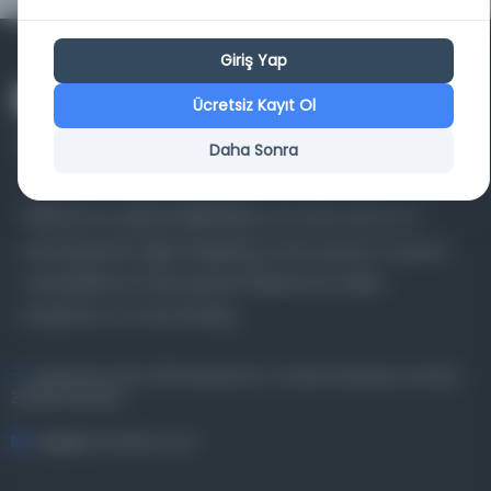
Giriş Yap
Ücretsiz Kayıt Ol
Daha Sonra
Farklı dönem, dil ve coğrafyalara ait tarihî yazma ve
basma eserleri, arşiv belgelerini, süreli yayınları ve görsel
materyalleri bir araya getiren kapsamlı bir dijital
kütüphane ve meta katalog.
Entertech Ofis: 322 İstanbul Ün. Avcılar Kampüsü Avcılar,
34320 İstanbul
bilgi@osmanlica.com