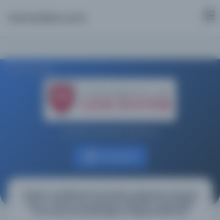
Osmanlica.com
Aramaya Dön
Leicester Üniversitesi Kütüphanesi
Kaynağa git
İsfahan Tıp Bilimleri Üniversitesi Çalışanları Arasında
İslami Yönetim Boyutları ile Örgütsel-Vatandaşlık
Davranışı Arasındaki İlişkinin Değerlendirilmesi