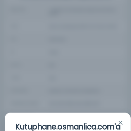
BASIM YERI
- Hawzah ve Üniversitesi Araştırma Enstitüsü
(RIHU)
KONU
İslam ve Mudîriyyat, 1392-01, Cilt 2 (3), s.141-160
TÜR
Süreli Yayın
DIL
Farsça
DIJITAL
Evet
YAZMA
Hayır
KÜTÜPHANE
Leicester Üniversitesi Kütüphanesi
DEMIRBAŞ NUMARASI
ISSN: 2345-6698, EISSN: 2588-4697
KAYIT NUMARASI
cdi_doaj_primary_oai_doaj_org_article_bdde34d
6f0c6440cae052544d27c72ad
Kutuphane.osmanlica.com'a