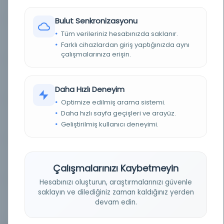
5302376
betwee...
Bulut Senkronizasyonu
Tüm verileriniz hesabınızda saklanır.
Assessment of the Relationship
Kayıt Numarası:
5302993
betwee...
Farklı cihazlardan giriş yaptığınızda aynı
çalışmalarınıza erişin.
Assessment of the Relationship
Kayıt Numarası:
5304010
betwee...
Daha Hızlı Deneyim
Optimize edilmiş arama sistemi.
Daha hızlı sayfa geçişleri ve arayüz.
Assessment of the Relationship
Kayıt Numarası:
5308118
Geliştirilmiş kullanıcı deneyimi.
betwee...
Assessment of the Relationship
Kayıt Numarası:
5334581
betwee...
Çalışmalarınızı Kaybetmeyin
Hesabınızı oluşturun, araştırmalarınızı güvenle
saklayın ve dilediğiniz zaman kaldığınız yerden
Assessment of the Relationship
Kayıt Numarası:
devam edin.
5392251
betwee...