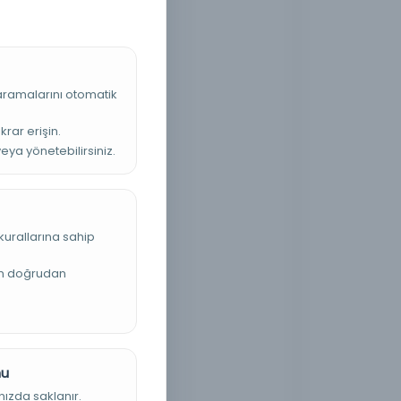
 aramalarını otomatik
krar erişin.
veya yönetebilirsiniz.
kurallarına sahip
an doğrudan
nu
nızda saklanır.