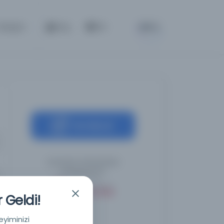
BETA
İletişim
Giriş
TR
Kaynağa git
Leicester Üniversitesi
Kütüphanesi
 Geldi!
eyiminizi