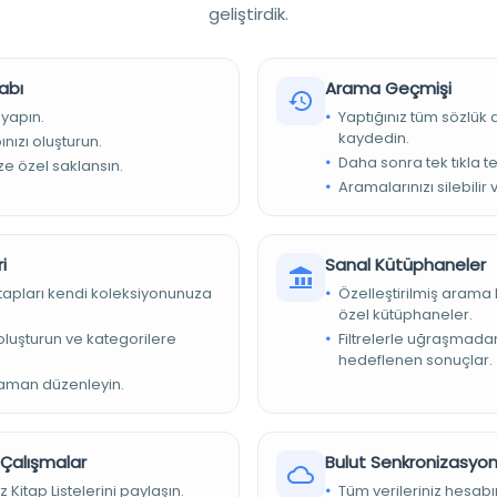
geliştirdik.
abı
Arama Geçmişi
 yapın.
Yaptığınız tüm sözlük
kaydedin.
nızı oluşturun.
üphanesi
Daha sonra tek tıkla te
ize özel saklansın.
37879/ttkbelleten.1390000
Aramalarınızı silebilir 
oaj_org_article_2038d66fbb734aadbba1ecf93dfcbff8
i
Sanal Kütüphaneler
kitapları kendi koleksiyonunuza
Özelleştirilmiş arama 
ccess Journals
özel kütüphaneler.
e oluşturun ve kategorilere
Filtrelerle uğraşmad
minci yıl dönümü münasebetile Belleten'in fevkalade bir nüsha
hedeflenen sonuçlar.
a Cumhuriyetin Kurucusu Atatürk'ün askeri dehasını en canlı
zaman düzenleyin.
alar muharebatına ait Tarihçe„ adını taşıyan hatıralarını Onun
mek suret ile, neşir şerefi bana bahşedilmiş bulunuyor. Bu
ş ile bir okul defterine yazılmıştır. Bunları n, şüphesiz, en kıymetli
r Çalışmalar
Bulut Senkronizasyo
ıcak' sıcağına tesbit etmiş olmasıdır. Vak'aların bütün heyecanını
ı yerlerinin gayet sert şekillerle yazılmış olmasından daha iyi
z Kitap Listelerini paylaşın.
Tüm verileriniz hesabı