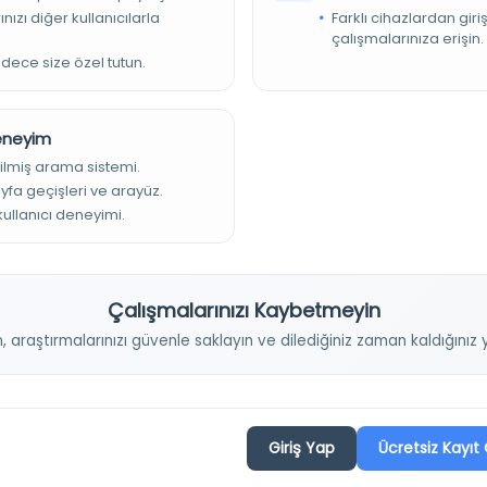
ksimile usul ile neşredildiği zaman Atatürk'ün enerjisini, heyecan
nızı diğer kullanıcılarla
Farklı cihazlardan giri
le görmek mümkün olacaktır
çalışmalarınıza erişin.
adece size özel tutun.
Deneyim
ilmiş arama sistemi.
ayfa geçişleri ve arayüz.
 kullanıcı deneyimi.
Projelerimiz
Çalışmalarınızı Kaybetmeyin
n, araştırmalarınızı güvenle saklayın ve dilediğiniz zaman kaldığını
Osmanlica.com
Aruz ve Hece Ölçüsü
Türkçe Metin Sıklık Analizi
Giriş Yap
Ücretsiz Kayıt 
Kazakça Metin Sıklık Analizi