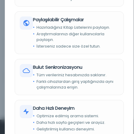
i fünûn-ı askeriye. yayımlayan: makamı
seraskeri-harbiye nezâreti erkân-ı harbiye
dairesi birinci şubesi cerîde kısmı. i̇stanbul,
cerîde-i osmâniye matbaası. aylık olarak,...
Paylaşılabilir Çalışmalar
ceride-i askeriye abonelerine verilir kaydı ile
1298-1318. 1-149 ve 1319-1329; i-'ler yayımlanmıştır.
Hazırladığınız Kitap Listelerini paylaşın.
Alt başlık ve boyları sıklıkla değişmiştir. alt
başlıklar alınmamış, boylar belirtilmiştir.
Araştırmalarınızı diğer kullanıcılarla
paylaşın.
SORUMLULAR
umur-i tahririyye: Erkân-ı harbiye dairesi birinci
İsterseniz sadece size özel tutun.
şube, Erkân-ı Harbiye Altıncı Şubesi, Erkân-ı
Harbiye Encümeni Şubesi
SÜRELI / YIL
1874 1291 1290
Bulut Senkronizasyonu
Tüm verileriniz hesabınızda saklanır.
SÜRE
Günlük
Farklı cihazlardan giriş yaptığınızda aynı
çalışmalarınıza erişin.
YAYIN GELIŞ TARIHI
1.10.2015
BIRLIKTELIK
NS0293
Daha Hızlı Deneyim
Optimize edilmiş arama sistemi.
Daha hızlı sayfa geçişleri ve arayüz.
Geliştirilmiş kullanıcı deneyimi.