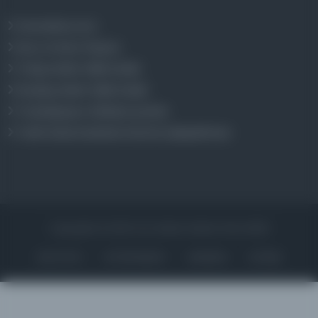
Osmanlica.com
Aruz ve Hece Ölçüsü
Türkçe Metin Sıklık Analizi
Kazakça Metin Sıklık Analizi
Transkripsiyon Alfabesi Çevirisi
Tarihi Dokümanlarda Görüntü İyileştirilmesi
Copyrights © 2026 Tüm Hakları Saklıdır. Mina ARGE
ANA SAYFA
KÜTÜPHANELER
HAKKINDA
İLETIŞIM