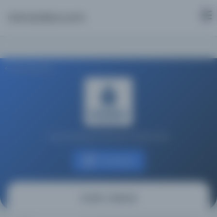
Osmanlica.com
Aramaya Dön
İstanbul Büyükşehir Belediyesi Kütüphaneleri
Kaynağa git
Ceride-i Askeriye