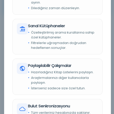
ayırın.
Arama kriterleriniz için sonuç bulunamadı. Lütfen farklı
Dilediğiniz zaman düzenleyin.
anahtar kelimeler veya filtreler deneyin.
Sanal Kütüphaneler
Filtreleme menüsü
Özelleştirilmiş arama kurallarına sahip
özel kütüphaneler.
×
×
5
89
Filtrelerle uğraşmadan doğrudan
hedeflenen sonuçlar.
Tümünü Temizle
Eser Durumu (Yazma/Basma)
Paylaşılabilir Çalışmalar
Hazırladığınız Kitap Listelerini paylaşın.
Basma
(0)
Araştırmalarınızı diğer kullanıcılarla
paylaşın.
Yazma
(0)
İsterseniz sadece size özel tutun.
Bilinmiyor
(0)
Dijital Durum
Bulut Senkronizasyonu
Tüm verileriniz hesabınızda saklanır.