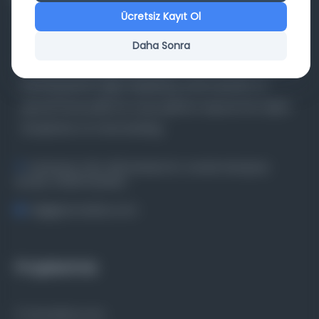
Ücretsiz Kayıt Ol
Daha Sonra
Farklı dönem, dil ve coğrafyalara ait tarihî yazma ve
basma eserleri, arşiv belgelerini, süreli yayınları ve
görsel materyalleri bir araya getiren kapsamlı bir dijital
kütüphane ve meta katalog.
Entertech Ofis: 322 İstanbul Ün. Avcılar Kampüsü
Avcılar, 34320 İstanbul
bilgi@osmanlica.com
Projelerimiz
Osmanlica.com