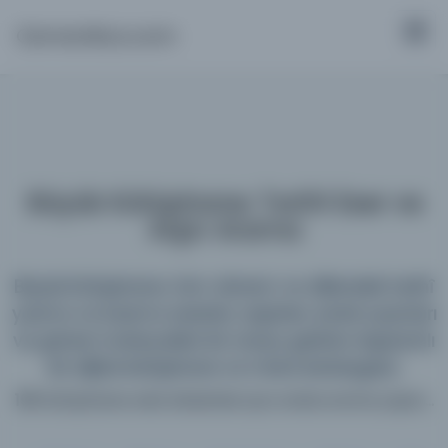
Osmanlica.com
Büyük Kütüphane: Tarihî Eser ve
Arşiv Arama
Büyük Kütüphane; tüm dönem ve dillerdeki tarihî
yazma ve basma eserleri, arşivleri, süreli yayınları
ve görsel materyalleri bir araya getiren kapsamlı
bir dijital kütüphane ve meta katalogdur.
198 kütüphane web sitesinde aynı anda arama yapın...