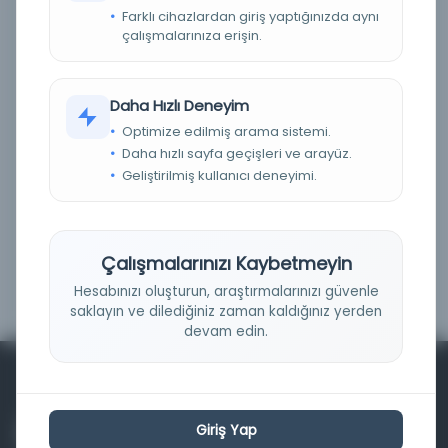
Farklı cihazlardan giriş yaptığınızda aynı
Fiziksel
(0)
çalışmalarınıza erişin.
Dijital
(0)
Basım Tarihi Aralığı
Daha Hızlı Deneyim
Optimize edilmiş arama sistemi.
Daha hızlı sayfa geçişleri ve arayüz.
Geliştirilmiş kullanıcı deneyimi.
Çalışmalarınızı Kaybetmeyin
Filtrele
Hesabınızı oluşturun, araştırmalarınızı güvenle
saklayın ve dilediğiniz zaman kaldığınız yerden
devam edin.
Giriş Yap