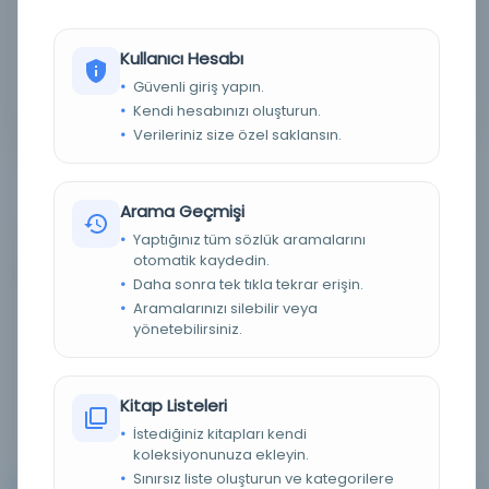
Detaylı Arama
Kullanıcı Hesabı
Güvenli giriş yapın.
Yapay Zeka ile Arama
Kendi hesabınızı oluşturun.
Verileriniz size özel saklansın.
Arama Geçmişi
Yaptığınız tüm sözlük aramalarını
otomatik kaydedin.
0 sonuçtan 0 - 0 arası gösteriliyor
için
Daha sonra tek tıkla tekrar erişin.
Aramalarınızı silebilir veya
yönetebilirsiniz.
Sırala :
Varsayılan
100
Kitap Listeleri
İstediğiniz kitapları kendi
koleksiyonunuza ekleyin.
Sınırsız liste oluşturun ve kategorilere