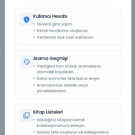
Detaylı Arama
Kullanıcı Hesabı
Güvenli giriş yapın.
Yapay Zeka ile Arama
Kendi hesabınızı oluşturun.
Verileriniz size özel saklansın.
Arama Geçmişi
Yaptığınız tüm sözlük aramalarını
otomatik kaydedin.
0 sonuçtan 0 - 0 arası gösteriliyor
için
Daha sonra tek tıkla tekrar erişin.
Aramalarınızı silebilir veya
yönetebilirsiniz.
Sırala :
Varsayılan
100
Kitap Listeleri
İstediğiniz kitapları kendi
koleksiyonunuza ekleyin.
Sınırsız liste oluşturun ve kategorilere