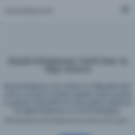
Osmanlica.com
Büyük Kütüphane: Tarihî Eser ve
Arşiv Arama
Büyük Kütüphane; tüm dönem ve dillerdeki tarihî
yazma ve basma eserleri, arşivleri, süreli yayınları
ve görsel materyalleri bir araya getiren kapsamlı
bir dijital kütüphane ve meta katalogdur.
198 kütüphane web sitesinde aynı anda arama yapın...