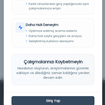
Farklı cihazlardan giriş yaptığınızda aynı
Fiziksel
(0)
çalışmalarınıza erişin.
Dijital
(0)
Basım Tarihi Aralığı
Daha Hızlı Deneyim
Optimize edilmiş arama sistemi.
Daha hızlı sayfa geçişleri ve arayüz.
Geliştirilmiş kullanıcı deneyimi.
Çalışmalarınızı Kaybetmeyin
Filtrele
Hesabınızı oluşturun, araştırmalarınızı güvenle
saklayın ve dilediğiniz zaman kaldığınız yerden
devam edin.
Giriş Yap