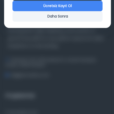
Ücretsiz Kayıt Ol
Daha Sonra
Farklı dönem, dil ve coğrafyalara ait tarihî yazma ve
basma eserleri, arşiv belgelerini, süreli yayınları ve
görsel materyalleri bir araya getiren kapsamlı bir dijital
kütüphane ve meta katalog.
Entertech Ofis: 322 İstanbul Ün. Avcılar Kampüsü
Avcılar, 34320 İstanbul
bilgi@osmanlica.com
Projelerimiz
Osmanlica.com