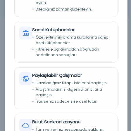
ayırın.
Arama kriterleriniz için sonuç bulunamadı. Lütfen farklı
Dilediğiniz zaman düzenleyin.
anahtar kelimeler veya filtreler deneyin.
Sanal Kütüphaneler
Filtreleme menüsü
Özelleştirilmiş arama kurallarına sahip
özel kütüphaneler.
×
×
3
89
Filtrelerle uğraşmadan doğrudan
hedeflenen sonuçlar.
Tümünü Temizle
Eser Durumu (Yazma/Basma)
Paylaşılabilir Çalışmalar
Hazırladığınız Kitap Listelerini paylaşın.
Basma
(0)
Araştırmalarınızı diğer kullanıcılarla
paylaşın.
Yazma
(0)
İsterseniz sadece size özel tutun.
Bilinmiyor
(0)
Dijital Durum
Bulut Senkronizasyonu
Tüm verileriniz hesabınızda saklanır.