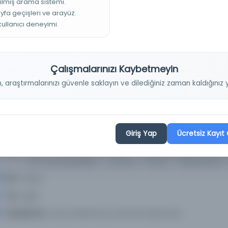
ilmiş arama sistemi.
ayfa geçişleri ve arayüz.
 kullanıcı deneyimi.
ürk azınlığa mensup öğrenciler için 50 şarkı 
Çalışmalarınızı Kaybetmeyin
ajdov
n, araştırmalarınızı güvenle saklayın ve dilediğiniz zaman kaldığını
Yazar:
Gajdov, Stefan M., 1905-1992
Tarih:
195?
Basım Yeri:
[B. M. - B. Ve.]
Giriş Yap
Ücretsiz Kayıt 
Konu:
Gajdov, Stefan M., 1905-1992 -- Çocuk şarkıları -- Maked
<br> Çocuk şarkıları -- Tek ses -- İki ses -- Makedonya -
Dil:
Türkçe
Tür:
Diğer
Kütüphane:
Kuzey Makedonya Ulusal Kütüphanesi