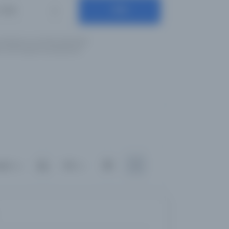
Ara
Diller
ş olduğunuz anahtar kelimeleri
için İngilizce yazılışlarıyla
ılan
100