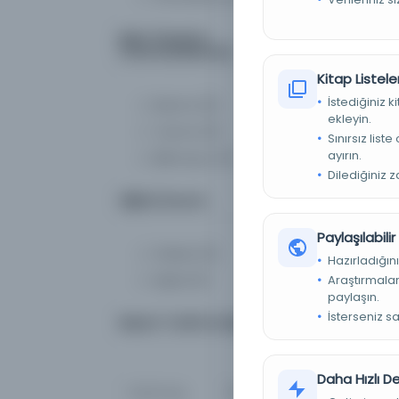
Eser Durumu
E
(Yazma/Basma)
S
Kitap Listeler
İstediğiniz 
Basma
(5)
ekleyin.
Yazma
(0)
Sınırsız list
ayırın.
Bilinmiyor
(0)
Dilediğiniz 
Dijital Durum
Paylaşılabili
Fiziksel
(0)
Hazırladığını
Araştırmaları
Dijital
(5)
paylaşın.
İsterseniz s
Basım Tarihi Aralığı
Daha Hızlı 