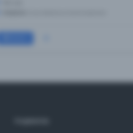
Tür:
Diğer
Kütüphane:
Kuzey Makedonya Ulusal Kütüphanesi
Devam
Projelerimiz