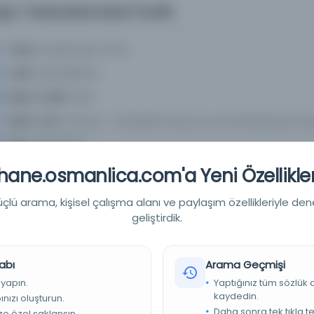
şk / Selanikali Abdi Tevfik
Yazar:
Slanikli Abdi Tevfik
Tarih:
1329 [1913/4]
Basım Tarihi:
1329
Basım Yeri:
İstanbul - Khairallah Khairy Kurumsal Matbaanın ba
Konu:
821.512.161
Dil:
Osmanlıca
ane.osmanlica.com'a Yeni Özellikler
Tür:
Diğer
lü arama, kişisel çalışma alanı ve paylaşım özellikleriyle den
Kütüphane:
Kuzey Makedonya Ulusal Kütüphanesi
geliştirdik.
abı
Arama Geçmişi
Devam
 yapın.
Yaptığınız tüm sözlük
kaydedin.
nızı oluşturun.
Daha sonra tek tıkla te
ize özel saklansın.