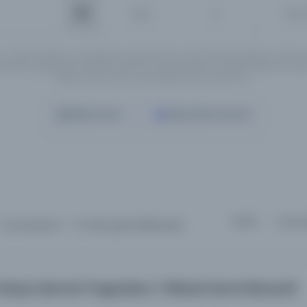
İsim
Tüm 
ın Türkçe, İngilizce ve Arapçaya çevirileri henüz tamamlanmadığı için, girmi
rnatif yazılışlarıyla yeniden aramanızı tavsiye ederiz. Örneğin "Mahmut Yesari" 
"Mahmoud Yasary" yada "Makhmoud Yessari" vb..
Detaylı Arama
Yapay Zeka ile Arama
Sırala :
Varsay
5 sonuçtan 1 - 5 arası gösteriliyor
için
ahya Kemal Yaşarken / Nihad Sami Banarli