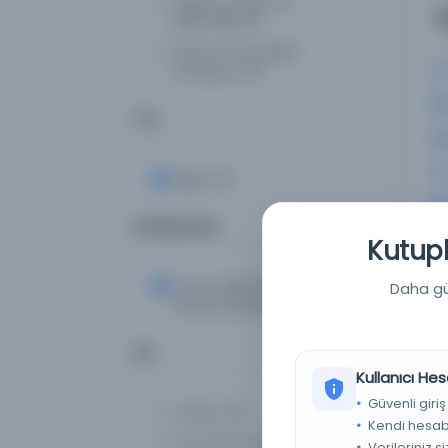
Гајдов, Стефан М.,
A
1905-1992
(1)
Arisoy, M. Sunullah
(собирач)
(1)
Tür
Diğer
(5)
Kütüphane
Kutuph
Kuzey Makedonya
Daha güç
Ulusal Kütüphanesi
(5)
Dil
Kullanıcı Hes
Güvenli giriş
Türkçe
(3)
Kendi hesabı
Osmanlıca
(2)
Verileriniz s