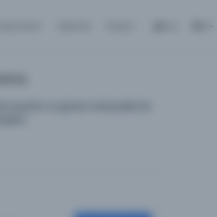
tüphaneler
Hakkında
İletişim
Giriş
TR
Arama
 yayınları ve görsel materyalleri bir
logdur.