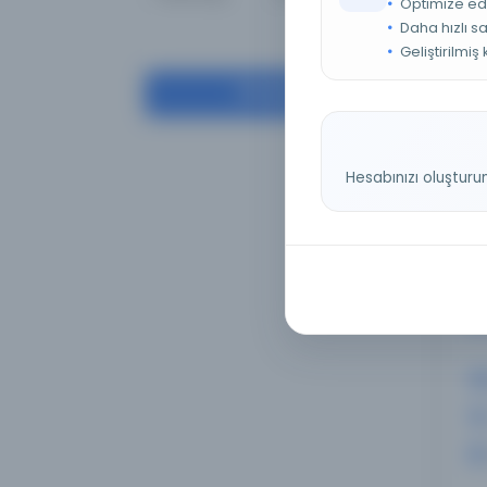
Optimize ed
Daha hızlı s
Geliştirilmiş
Filtrele
T
G
Hesabınızı oluşturu