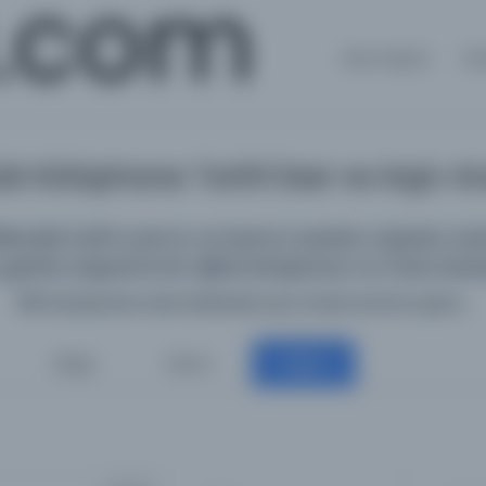
.com
Ana Sayfa
Kü
k Kütüphane: Tarihî Eser ve Arşiv 
deki tarihî yazma ve basma eserleri, arşivleri, süreli
getiren kapsamlı bir dijital kütüphane ve meta kata
198 kütüphane web sitesinde aynı anda arama yapın...
Belge
Resim
Diğer