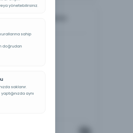
veya yönetebilirsiniz.
eeda'nın etkileri, bana
sterin
kurallarına sahip
an doğrudan
nu
nızda saklanır.
ş yaptığınızda aynı