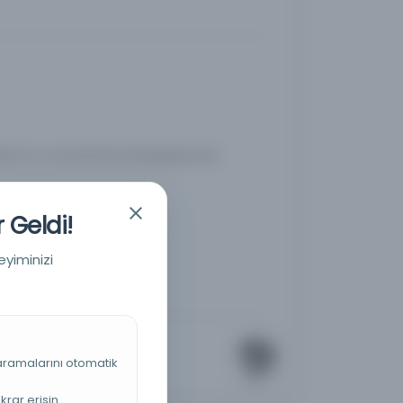
sımını ve yönetimini kolaylaştırmak
 Geldi!
eyiminizi
 aramalarını otomatik
krar erişin.