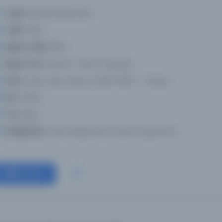
Yazar:
Banarli, Nihad Sami
Tarih:
1959
Basım Tarihi:
1959
Basım Yeri:
Istanbul - Baha matbaasi
Konu:
Јахја, Кемал Бејатли, 1884-1958 -- Поезија
Dil:
Türkçe
Tür:
Diğer
Kütüphane:
Kuzey Makedonya Ulusal Kütüphanesi
Devam