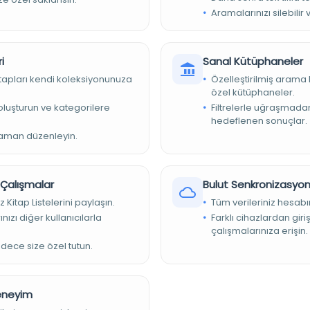
Aramalarınızı silebilir 
debiyat Bahçesi: Çağınızın edebiyatı, Bar Kaz
under Group'un milli takımlarının içeriğini gö
i
Sanal Kütüphaneler
kitapları kendi koleksiyonunuza
Özelleştirilmiş arama 
özel kütüphaneler.
Tarih:
1327 [1911/2]
e oluşturun ve kategorilere
Filtrelerle uğraşmad
hedeflenen sonuçlar.
Basım Tarihi:
1327
zaman düzenleyin.
Basım Yeri:
İstanbul - [B. Ve.]
Konu:
821.512.161(082)
r Çalışmalar
Bulut Senkronizasyo
Dil:
Osmanlıca
z Kitap Listelerini paylaşın.
Tüm verileriniz hesabı
nızı diğer kullanıcılarla
Farklı cihazlardan giri
Tür:
Diğer
çalışmalarınıza erişin.
adece size özel tutun.
Kütüphane:
Kuzey Makedonya Ulusal Kütüphanesi
Deneyim
Devam