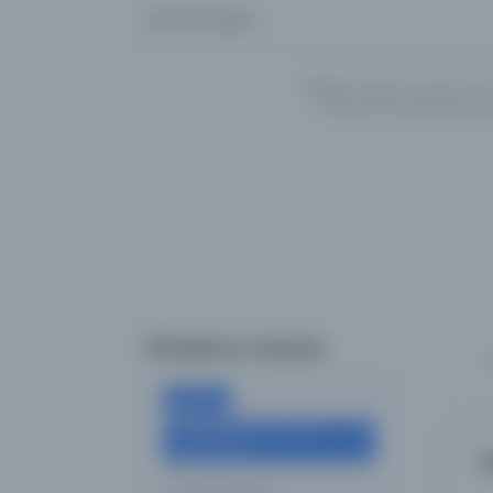
Aramanızı girin...
UYARI:
Veritabanı kayıtlarımız
İngilizce/Türkçe/Arapça alte
Filtreleme menüsü
×
Diğer
Kuzey Makedonya Ulusal
×
Kütüphanesi
Y
Tümünü Temizle