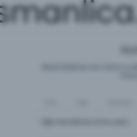
smanlica
Büyü
Büyük Kütüphane; tüm dönem ve diller
araya 
Tümü
Kitap
Süreli Yayın
Diğer kaynaklarda arama yapın...