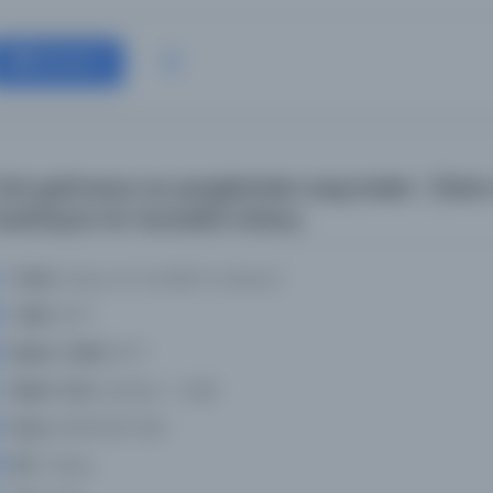
Devam
ürk gülmece ve yergisinden seçmeler : (hiciv 
azirlayan M. Sunullah Arisoy
Yazar:
Arisoy, M. Sunullah (собирач)
Tarih:
1977
Basım Tarihi:
1977
Basım Yeri:
Istanbul - Varlik
Konu:
821.512.161-822
Dil:
Türkçe