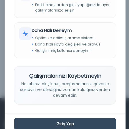
Farklı cihazlardan giriş yaptığınızda aynı
Fiziksel
(0)
çalışmalarınıza erişin.
Dijital
(0)
Basım Tarihi Aralığı
Daha Hızlı Deneyim
Optimize edilmiş arama sistemi.
Daha hızlı sayfa geçişleri ve arayüz.
Geliştirilmiş kullanıcı deneyimi.
Çalışmalarınızı Kaybetmeyin
Filtrele
Hesabınızı oluşturun, araştırmalarınızı güvenle
saklayın ve dilediğiniz zaman kaldığınız yerden
devam edin.
Giriş Yap