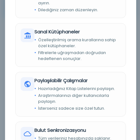
ayırın.
Arama kriterleriniz için sonuç bulunamadı. Lütfen farklı
Dilediğiniz zaman düzenleyin.
anahtar kelimeler veya filtreler deneyin.
Sanal Kütüphaneler
Filtreleme menüsü
Özelleştirilmiş arama kurallarına sahip
özel kütüphaneler.
×
×
5
83
Filtrelerle uğraşmadan doğrudan
hedeflenen sonuçlar.
Tümünü Temizle
Eser Durumu (Yazma/Basma)
Paylaşılabilir Çalışmalar
Hazırladığınız Kitap Listelerini paylaşın.
Basma
(0)
Araştırmalarınızı diğer kullanıcılarla
paylaşın.
Yazma
(0)
İsterseniz sadece size özel tutun.
Bilinmiyor
(0)
Dijital Durum
Bulut Senkronizasyonu
Tüm verileriniz hesabınızda saklanır.