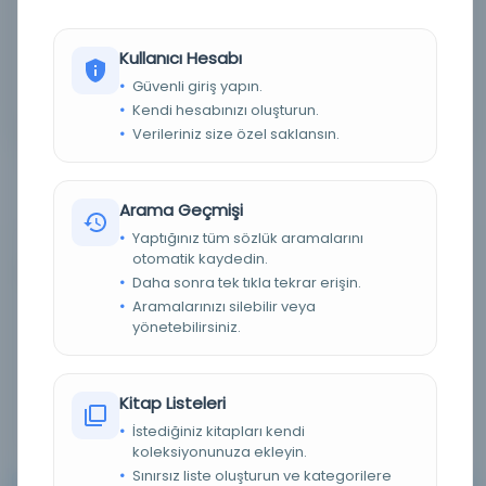
Detaylı Arama
Kullanıcı Hesabı
Güvenli giriş yapın.
Yapay Zeka ile Arama
Kendi hesabınızı oluşturun.
Verileriniz size özel saklansın.
Arama Geçmişi
Yaptığınız tüm sözlük aramalarını
otomatik kaydedin.
0 sonuçtan 0 - 0 arası gösteriliyor
için
Daha sonra tek tıkla tekrar erişin.
Aramalarınızı silebilir veya
yönetebilirsiniz.
Sırala :
Varsayılan
100
Kitap Listeleri
İstediğiniz kitapları kendi
koleksiyonunuza ekleyin.
Sınırsız liste oluşturun ve kategorilere