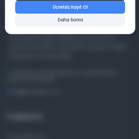
Ücretsiz Kayıt Ol
Daha Sonra
Farklı dönem, dil ve coğrafyalara ait tarihî yazma ve
basma eserleri, arşiv belgelerini, süreli yayınları ve
görsel materyalleri bir araya getiren kapsamlı bir dijital
kütüphane ve meta katalog.
Entertech Ofis: 322 İstanbul Ün. Avcılar Kampüsü
Avcılar, 34320 İstanbul
bilgi@osmanlica.com
Projelerimiz
Osmanlica.com