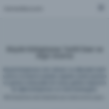
Osmanlica.com
Büyük Kütüphane: Tarihî Eser ve
Arşiv Arama
Büyük Kütüphane; tüm dönem ve dillerdeki tarihî
yazma ve basma eserleri, arşivleri, süreli yayınları
ve görsel materyalleri bir araya getiren kapsamlı
bir dijital kütüphane ve meta katalogdur.
198 kütüphane web sitesinde aynı anda arama yapın...