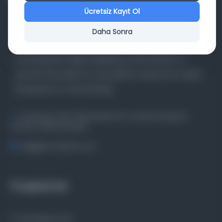
Ücretsiz Kayıt Ol
Daha Sonra
Farklı dönem, dil ve coğrafyalara ait tarihî yazma ve
basma eserleri, arşiv belgelerini, süreli yayınları ve
görsel materyalleri bir araya getiren kapsamlı bir dijital
kütüphane ve meta katalog.
Entertech Ofis: 322 İstanbul Ün. Avcılar Kampüsü
Avcılar, 34320 İstanbul
bilgi@osmanlica.com
Projelerimiz
Osmanlica.com