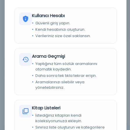
Detaylı Arama
Kullanıcı Hesabı
Güvenli giriş yapın.
Yapay Zeka ile Arama
Kendi hesabınızı oluşturun.
Verileriniz size özel saklansın.
Arama Geçmişi
Yaptığınız tüm sözlük aramalarını
otomatik kaydedin.
0 sonuçtan 0 - 0 arası gösteriliyor
için
Daha sonra tek tıkla tekrar erişin.
Aramalarınızı silebilir veya
yönetebilirsiniz.
Sırala :
Varsayılan
100
Kitap Listeleri
İstediğiniz kitapları kendi
koleksiyonunuza ekleyin.
Sınırsız liste oluşturun ve kategorilere