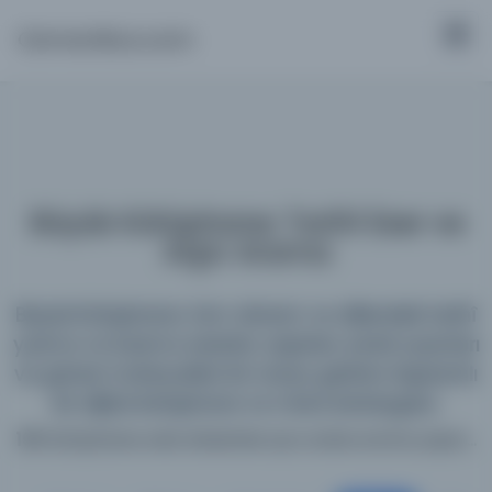
Osmanlica.com
Büyük Kütüphane: Tarihî Eser ve
Arşiv Arama
Büyük Kütüphane; tüm dönem ve dillerdeki tarihî
yazma ve basma eserleri, arşivleri, süreli yayınları
ve görsel materyalleri bir araya getiren kapsamlı
bir dijital kütüphane ve meta katalogdur.
198 kütüphane web sitesinde aynı anda arama yapın...