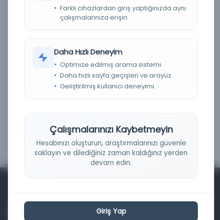
Farklı cihazlardan giriş yaptığınızda aynı
Fiziksel
(0)
çalışmalarınıza erişin.
Dijital
(0)
Basım Tarihi Aralığı
Daha Hızlı Deneyim
Optimize edilmiş arama sistemi.
Daha hızlı sayfa geçişleri ve arayüz.
Geliştirilmiş kullanıcı deneyimi.
Çalışmalarınızı Kaybetmeyin
Filtrele
Hesabınızı oluşturun, araştırmalarınızı güvenle
saklayın ve dilediğiniz zaman kaldığınız yerden
devam edin.
Giriş Yap