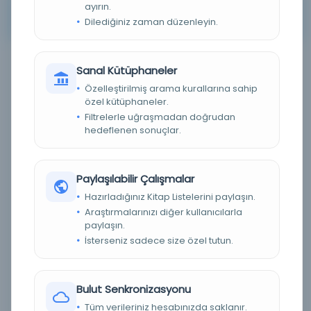
ayırın.
Arama kriterleriniz için sonuç bulunamadı. Lütfen farklı
Dilediğiniz zaman düzenleyin.
anahtar kelimeler veya filtreler deneyin.
Sanal Kütüphaneler
Filtreleme menüsü
Özelleştirilmiş arama kurallarına sahip
özel kütüphaneler.
×
×
2
81
Filtrelerle uğraşmadan doğrudan
hedeflenen sonuçlar.
Tümünü Temizle
Eser Durumu (Yazma/Basma)
Paylaşılabilir Çalışmalar
Hazırladığınız Kitap Listelerini paylaşın.
Basma
(0)
Araştırmalarınızı diğer kullanıcılarla
paylaşın.
Yazma
(0)
İsterseniz sadece size özel tutun.
Bilinmiyor
(0)
Dijital Durum
Bulut Senkronizasyonu
Tüm verileriniz hesabınızda saklanır.