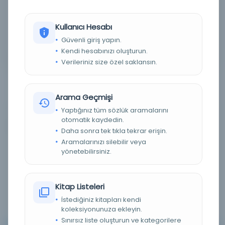
Detaylı Arama
Kullanıcı Hesabı
Güvenli giriş yapın.
Yapay Zeka ile Arama
Kendi hesabınızı oluşturun.
Verileriniz size özel saklansın.
Arama Geçmişi
Yaptığınız tüm sözlük aramalarını
otomatik kaydedin.
0 sonuçtan 0 - 0 arası gösteriliyor
için
Daha sonra tek tıkla tekrar erişin.
Aramalarınızı silebilir veya
yönetebilirsiniz.
Sırala :
Varsayılan
100
Kitap Listeleri
İstediğiniz kitapları kendi
koleksiyonunuza ekleyin.
Sınırsız liste oluşturun ve kategorilere