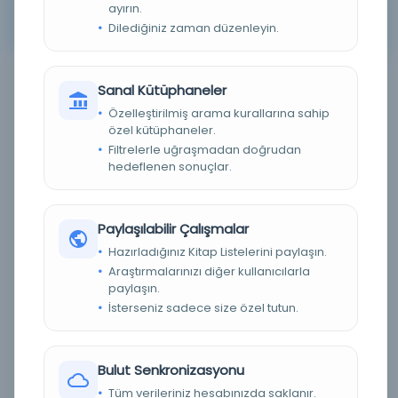
ayırın.
Arama kriterleriniz için sonuç bulunamadı. Lütfen farklı
Dilediğiniz zaman düzenleyin.
anahtar kelimeler veya filtreler deneyin.
Sanal Kütüphaneler
Filtreleme menüsü
Özelleştirilmiş arama kurallarına sahip
özel kütüphaneler.
×
×
4
8
Filtrelerle uğraşmadan doğrudan
hedeflenen sonuçlar.
Tümünü Temizle
Eser Durumu (Yazma/Basma)
Paylaşılabilir Çalışmalar
Hazırladığınız Kitap Listelerini paylaşın.
Basma
(0)
Araştırmalarınızı diğer kullanıcılarla
paylaşın.
Yazma
(0)
İsterseniz sadece size özel tutun.
Bilinmiyor
(0)
Dijital Durum
Bulut Senkronizasyonu
Tüm verileriniz hesabınızda saklanır.