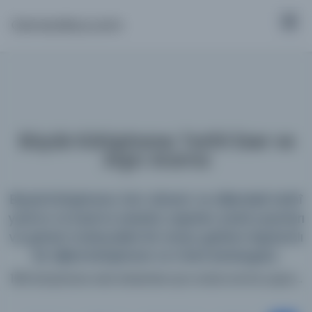
Osmanlica.com
Büyük Kütüphane: Tarihî Eser ve
Arşiv Arama
Büyük Kütüphane; tüm dönem ve dillerdeki tarihî
yazma ve basma eserleri, arşivleri, süreli yayınları
ve görsel materyalleri bir araya getiren kapsamlı
bir dijital kütüphane ve meta katalogdur.
198 kütüphane web sitesinde aynı anda arama yapın...