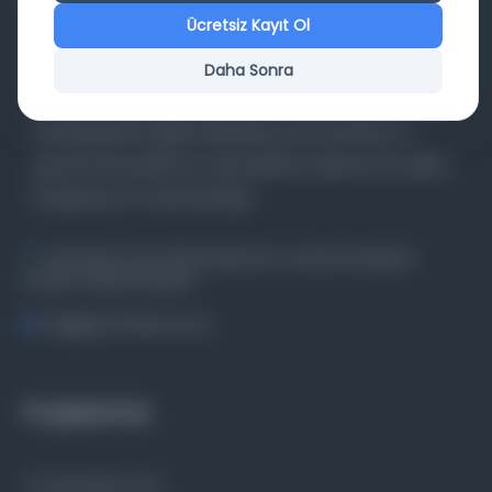
Ücretsiz Kayıt Ol
Daha Sonra
Farklı dönem, dil ve coğrafyalara ait tarihî yazma ve
basma eserleri, arşiv belgelerini, süreli yayınları ve
görsel materyalleri bir araya getiren kapsamlı bir dijital
kütüphane ve meta katalog.
Entertech Ofis: 322 İstanbul Ün. Avcılar Kampüsü
Avcılar, 34320 İstanbul
bilgi@osmanlica.com
Projelerimiz
Osmanlica.com