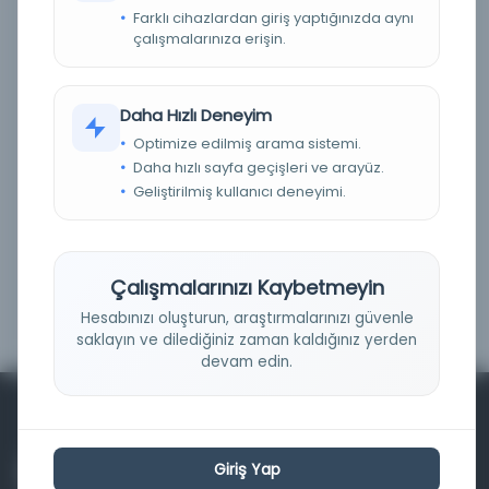
Farklı cihazlardan giriş yaptığınızda aynı
Fiziksel
(0)
çalışmalarınıza erişin.
Dijital
(0)
Basım Tarihi Aralığı
Daha Hızlı Deneyim
Optimize edilmiş arama sistemi.
Daha hızlı sayfa geçişleri ve arayüz.
Geliştirilmiş kullanıcı deneyimi.
Çalışmalarınızı Kaybetmeyin
Filtrele
Hesabınızı oluşturun, araştırmalarınızı güvenle
saklayın ve dilediğiniz zaman kaldığınız yerden
devam edin.
Giriş Yap