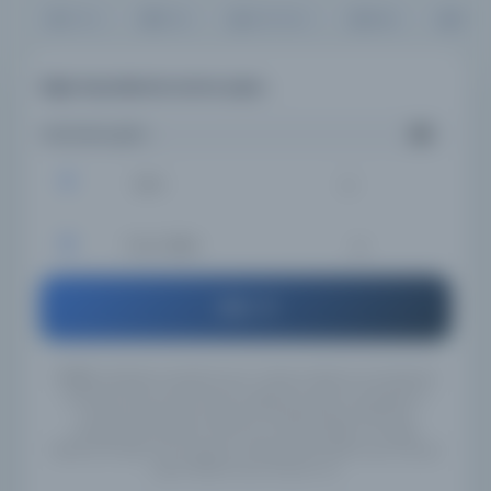
Tümü
Kitap
Süreli Yayın
Belge
Resi
Diğer kaynaklarda arama yapın...
Aramanızı girin...
İsim
Tüm Diller
Ara
UYARI:
Veritabanı kayıtlarımızın Türkçe, İngilizce ve Arapçaya
çevirileri henüz tamamlanmadığı için, girmiş olduğunuz
anahtar kelimeleri İngilizce/Türkçe/Arapça alternatif
yazılışlarıyla yeniden aramanızı tavsiye ederiz. Örneğin
"Mahmut Yesari" için İngilizce yazılışlarıyla "Mahmoud Yasary"
yada "Makhmoud Yessari" vb..