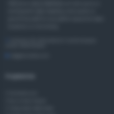
Farklı dönem, dil ve coğrafyalara ait tarihî yazma ve
basma eserleri, arşiv belgelerini, süreli yayınları ve
görsel materyalleri bir araya getiren kapsamlı bir dijital
kütüphane ve meta katalog.
Entertech Ofis: 322 İstanbul Ün. Avcılar Kampüsü
Avcılar, 34320 İstanbul
bilgi@osmanlica.com
Projelerimiz
Osmanlica.com
Aruz ve Hece Ölçüsü
Türkçe Metin Sıklık Analizi