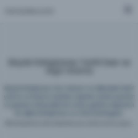
Osmanlica.com
Büyük Kütüphane: Tarihî Eser ve
Arşiv Arama
Büyük Kütüphane; tüm dönem ve dillerdeki tarihî
yazma ve basma eserleri, arşivleri, süreli yayınları
ve görsel materyalleri bir araya getiren kapsamlı
bir dijital kütüphane ve meta katalogdur.
198 kütüphane web sitesinde aynı anda arama yapın...