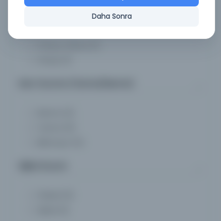
Dil
Daha Sonra
Farsça, Urduca
(1)
Farsça
(1)
Eser Durumu (Yazma/Basma)
Basma
(2)
Yazma
(0)
Bilinmiyor
(0)
Dijital Durum
Fiziksel
(0)
Dijital
(2)