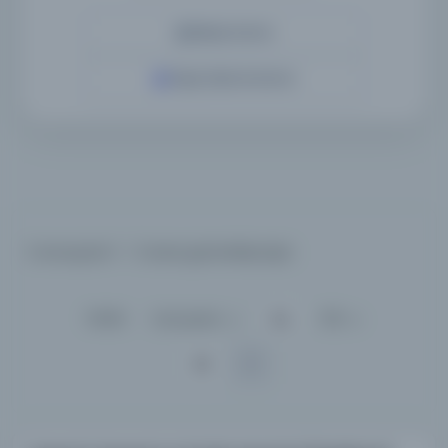
Detaylı Arama
Yapay Zeka ile Arama
2 sonuçtan 1 - 2 arası gösteriliyor
için
Sırala :
Varsayılan
100