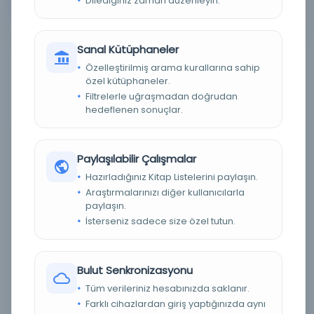
Dilediğiniz zaman düzenleyin.
Devam
Sanal Kütüphaneler
Özelleştirilmiş arama kurallarına sahip
özel kütüphaneler.
Filtrelerle uğraşmadan doğrudan
hedeflenen sonuçlar.
Filtreleme menüsü
Paylaşılabilir Çalışmalar
Hazırladığınız Kitap Listelerini paylaşın.
×
×
Diğer
UCLA Dijital Kütüphanesi
Araştırmalarınızı diğer kullanıcılarla
paylaşın.
Tümünü Temizle
İsterseniz sadece size özel tutun.
Konular
Bulut Senkronizasyonu
Karkūk (Iraq)--Social life and customs
(1)
Tüm verileriniz hesabınızda saklanır.
Ghazals--India--Maharashtra | Bulbultarang
Farklı cihazlardan giriş yaptığınızda aynı