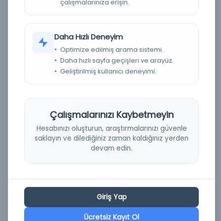
| Chordophones | Membranophones |
çalışmalarınıza erişin.
Qawwālī--India--Maharashtra | Aerophones
| Harmonium | Ḍholak; Khan, Anwar |
Dastagir, Ghulam | Rajabally, Yacoob | Khan,
Daha Hızlı Deneyim
Mahmid | Rasulkhan
(1)
Optimize edilmiş arama sistemi.
Daha hızlı sayfa geçişleri ve arayüz.
Yazarlar
Geliştirilmiş kullanıcı deneyimi.
Jairazbhoy, Nazir Ali, 1927-2009
(1)
Babakir, Pshtewan Kamal
(1)
Çalışmalarınızı Kaybetmeyin
Hesabınızı oluşturun, araştırmalarınızı güvenle
Tür
saklayın ve dilediğiniz zaman kaldığınız yerden
devam edin.
Diğer
(2)
Kütüphane
Giriş Yap
UCLA Dijital Kütüphanesi
(2)
Ücretsiz Kayıt Ol