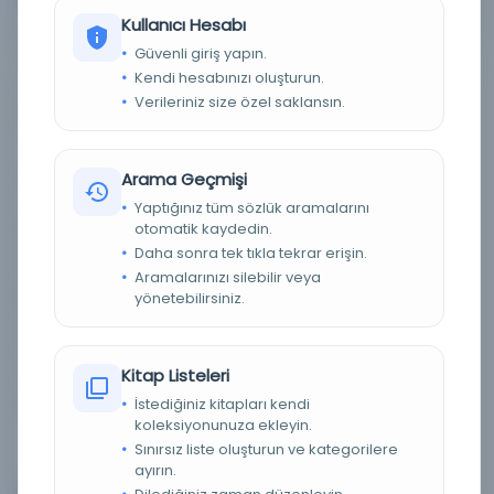
Kullanıcı Hesabı
Güvenli giriş yapın.
Kendi hesabınızı oluşturun.
Talabani Tekiyesine Bağlı Şeyh Mezarları,
Verileriniz size özel saklansın.
Türbeler, Kerkük, 2016 (1)
Yazar:
Babakir, Pştevan Kemal
Arama Geçmişi
Yaptığınız tüm sözlük aramalarını
Basım Tarihi:
30-Sep-16
otomatik kaydedin.
Daha sonra tek tıkla tekrar erişin.
Basım Yeri:
Kerkük
Aramalarınızı silebilir veya
Konu:
Karkūk (Irak)--Sosyal yaşam ve gelenekler
yönetebilirsiniz.
Dil:
Farsça
Tür:
Diğer
Kitap Listeleri
Kütüphane:
UCLA Dijital Kütüphanesi
İstediğiniz kitapları kendi
koleksiyonunuza ekleyin.
Sınırsız liste oluşturun ve kategorilere
ayırın.