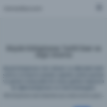
Osmanlica.com
Büyük Kütüphane: Tarihî Eser ve
Arşiv Arama
Büyük Kütüphane; tüm dönem ve dillerdeki tarihî
yazma ve basma eserleri, arşivleri, süreli yayınları
ve görsel materyalleri bir araya getiren kapsamlı
bir dijital kütüphane ve meta katalogdur.
198 kütüphane web sitesinde aynı anda arama yapın...