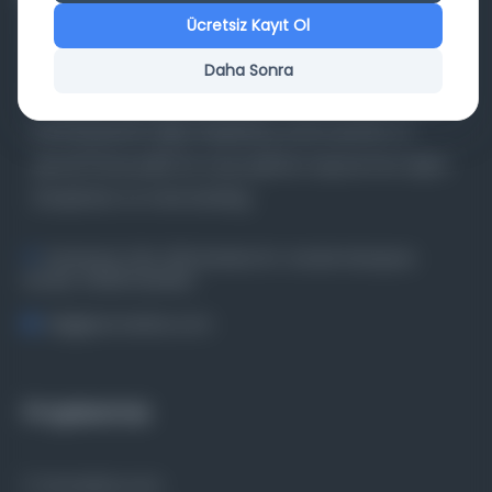
Ücretsiz Kayıt Ol
Daha Sonra
Farklı dönem, dil ve coğrafyalara ait tarihî yazma ve
basma eserleri, arşiv belgelerini, süreli yayınları ve
görsel materyalleri bir araya getiren kapsamlı bir dijital
kütüphane ve meta katalog.
Entertech Ofis: 322 İstanbul Ün. Avcılar Kampüsü
Avcılar, 34320 İstanbul
bilgi@osmanlica.com
Projelerimiz
Osmanlica.com