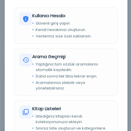
Detaylı Arama
Kullanıcı Hesabı
Güvenli giriş yapın.
Yapay Zeka ile Arama
Kendi hesabınızı oluşturun.
Verileriniz size özel saklansın.
Arama Geçmişi
Yaptığınız tüm sözlük aramalarını
otomatik kaydedin.
0 sonuçtan 0 - 0 arası gösteriliyor
için
Daha sonra tek tıkla tekrar erişin.
Aramalarınızı silebilir veya
yönetebilirsiniz.
Sırala :
Varsayılan
100
Kitap Listeleri
İstediğiniz kitapları kendi
koleksiyonunuza ekleyin.
Sınırsız liste oluşturun ve kategorilere