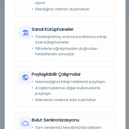
ayırın.
Arama kriterleriniz için sonuç bulunamadı. Lütfen farklı
Dilediğiniz zaman düzenleyin.
anahtar kelimeler veya filtreler deneyin.
Sanal Kütüphaneler
Filtreleme menüsü
Özelleştirilmiş arama kurallarına sahip
özel kütüphaneler.
×
×
2
60
Filtrelerle uğraşmadan doğrudan
hedeflenen sonuçlar.
Tümünü Temizle
Eser Durumu (Yazma/Basma)
Paylaşılabilir Çalışmalar
Hazırladığınız Kitap Listelerini paylaşın.
Basma
(0)
Araştırmalarınızı diğer kullanıcılarla
paylaşın.
Yazma
(0)
İsterseniz sadece size özel tutun.
Bilinmiyor
(0)
Dijital Durum
Bulut Senkronizasyonu
Tüm verileriniz hesabınızda saklanır.