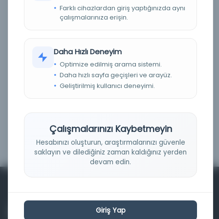
Farklı cihazlardan giriş yaptığınızda aynı
Fiziksel
(0)
çalışmalarınıza erişin.
Dijital
(0)
Basım Tarihi Aralığı
Daha Hızlı Deneyim
Optimize edilmiş arama sistemi.
Daha hızlı sayfa geçişleri ve arayüz.
Geliştirilmiş kullanıcı deneyimi.
Çalışmalarınızı Kaybetmeyin
Filtrele
Hesabınızı oluşturun, araştırmalarınızı güvenle
saklayın ve dilediğiniz zaman kaldığınız yerden
devam edin.
Giriş Yap