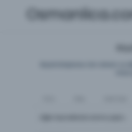
Osmanlica.c
Büyü
Büyük Kütüphane; tüm dönem ve diller
araya 
Tümü
Kitap
Süreli Yayın
Diğer kaynaklarda arama yapın...