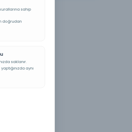
kurallarına sahip
an doğrudan
nu
nızda saklanır.
ş yaptığınızda aynı