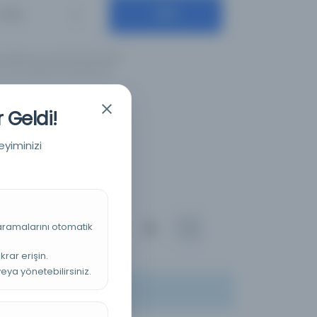
Ara
Diller
ş olduğunuz anahtar kelimeleri
için İngilizce yazılışlarıyla
 Geldi!
eyiminizi
 aramalarını otomatik
ılan
100
krar erişin.
veya yönetebilirsiniz.
ler veya filtreler deneyin.