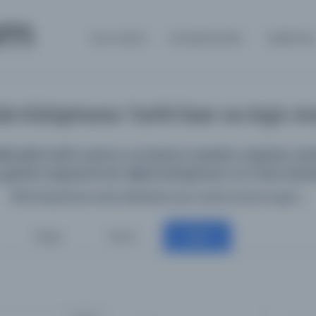
om
Ana Sayfa
Kütüphaneler
Hakkınd
k Kütüphane: Tarihî Eser ve Arşiv 
deki tarihî yazma ve basma eserleri, arşivleri, süreli
getiren kapsamlı bir dijital kütüphane ve meta kata
198 kütüphane web sitesinde aynı anda arama yapın...
Belge
Resim
Diğer