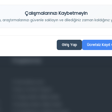
Çalışmalarınızı Kaybetmeyin
n, araştırmalarınızı güvenle saklayın ve dilediğiniz zaman kaldığını
Giriş Yap
Ücretsiz Kayıt 
Projelerimiz
Osmanlica.com
Aruz ve Hece Ölçüsü
Türkçe Metin Sıklık Analizi
Kazakça Metin Sıklık Analizi