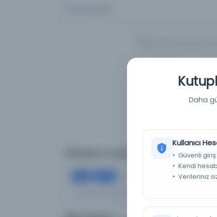
Aramanızı girin...
UYARI:
Veritabanı kayıtlarımız
İngilizce/Türkçe/Arapça alte
Kutuph
Daha güç
Kullanıcı Hes
Filtreleme menüsü
Güvenli giriş
Kendi hesabı
×
×
Verileriniz s
5
57
Tümünü Temizle
Aram
Eser Durumu