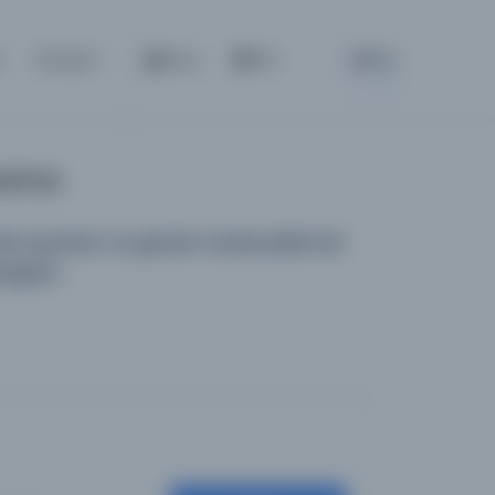
BETA
a
İletişim
Giriş
TR
Arama
 yayınları ve görsel materyalleri bir
logdur.