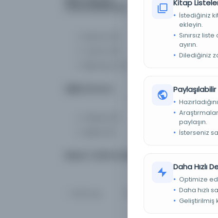
Kitap Listeler
(Yazma/Basma)
İstediğiniz 
ekleyin.
Sınırsız list
Basma
(0)
ayırın.
Yazma
(0)
Dilediğiniz 
Bilinmiyor
(0)
Dijital Durum
Paylaşılabili
Hazırladığını
Araştırmaları
Fiziksel
(0)
paylaşın.
Dijital
(0)
İsterseniz s
Basım Tarihi Aralığı
Daha Hızlı 
Optimize ed
Daha hızlı s
Geliştirilmiş