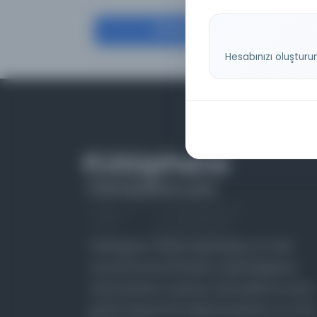
Filtrele
Hesabınızı oluşturu
Farklı dönem, dil ve coğrafyalara ait tarihî
yazma ve basma eserleri, arşiv belgelerini,
süreli yayınları ve görsel materyalleri bir araya
getiren kapsamlı bir dijital kütüphane ve meta