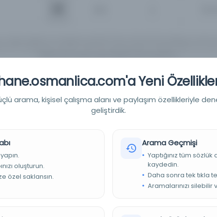
İsim
Tüm 
ın Türkçe, İngilizce ve Arapçaya çevirileri henüz tamamlanmadığı için, girmi
rnatif yazılışlarıyla yeniden aramanızı tavsiye ederiz. Örneğin "Mahmut Yesari" 
"Mahmoud Yasary" yada "Makhmoud Yessari" vb..
ane.osmanlica.com'a Yeni Özellikler
Detaylı Arama
Yapay Zeka ile Arama
lü arama, kişisel çalışma alanı ve paylaşım özellikleriyle den
geliştirdik.
abı
Arama Geçmişi
 yapın.
Yaptığınız tüm sözlük
Sırala :
Varsay
0 sonuçtan 0 - 0 arası gösteriliyor
için
kaydedin.
nızı oluşturun.
Daha sonra tek tıkla te
ize özel saklansın.
Aramalarınızı silebilir 
a kriterleriniz için sonuç bulunamadı. Lütfen farklı anahtar kelime