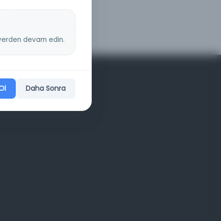
z yerden devam edin.
Ol
Daha Sonra