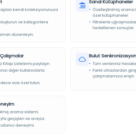
i
Sanal Kütüphaneler
kitapları kendi koleksiyonunuza
Özelleştirilmiş arama 
özel kütüphaneler.
e oluşturun ve kategorilere
Filtrelerle uğraşmad
hedeflenen sonuçlar.
zaman düzenleyin.
r Çalışmalar
Bulut Senkronizasyo
z Kitap Listelerini paylaşın.
Tüm verileriniz hesabı
nızı diğer kullanıcılarla
Farklı cihazlardan giri
çalışmalarınıza erişin.
adece size özel tutun.
Deneyim
ilmiş arama sistemi.
ayfa geçişleri ve arayüz.
 kullanıcı deneyimi.