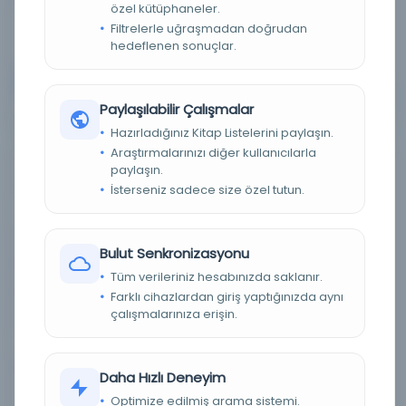
Kütüphane:
StaBiKat
özel kütüphaneler.
Filtrelerle uğraşmadan doğrudan
hedeflenen sonuçlar.
Devam
Paylaşılabilir Çalışmalar
Hazırladığınız Kitap Listelerini paylaşın.
Araştırmalarınızı diğer kullanıcılarla
Tanta / Mısır Araştırması tarafından yayınlandı;
paylaşın.
Sayfa 14-J
İsterseniz sadece size özel tutun.
Yazar:
Mısır, Maṣlaḥat al-Misāḥa (haritacı)
Bulut Senkronizasyonu
Tarih:
1914
Tüm verileriniz hesabınızda saklanır.
Basım Tarihi:
1914
Farklı cihazlardan giriş yaptığınızda aynı
çalışmalarınıza erişin.
Basım Yeri:
[Kahire] - Araştırma ve Maden Dairesi
Başkanlığı
Konu:
harita
Daha Hızlı Deneyim
Dil:
eng, ara
Optimize edilmiş arama sistemi.