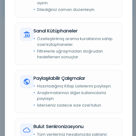
ayırın.
Arama kriterleriniz için sonuç bulunamadı. Lütfen farklı
Dilediğiniz zaman düzenleyin.
anahtar kelimeler veya filtreler deneyin.
Sanal Kütüphaneler
Filtreleme menüsü
Özelleştirilmiş arama kurallarına sahip
özel kütüphaneler.
×
×
5
174
Filtrelerle uğraşmadan doğrudan
hedeflenen sonuçlar.
Tümünü Temizle
Eser Durumu (Yazma/Basma)
Paylaşılabilir Çalışmalar
Hazırladığınız Kitap Listelerini paylaşın.
Basma
(0)
Araştırmalarınızı diğer kullanıcılarla
paylaşın.
Yazma
(0)
İsterseniz sadece size özel tutun.
Bilinmiyor
(0)
Dijital Durum
Bulut Senkronizasyonu
Tüm verileriniz hesabınızda saklanır.