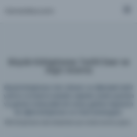
Osmanlica.com
Büyük Kütüphane: Tarihî Eser ve
Arşiv Arama
Büyük Kütüphane; tüm dönem ve dillerdeki tarihî
yazma ve basma eserleri, arşivleri, süreli yayınları
ve görsel materyalleri bir araya getiren kapsamlı
bir dijital kütüphane ve meta katalogdur.
198 kütüphane web sitesinde aynı anda arama yapın...