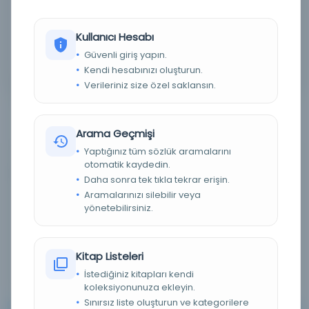
Detaylı Arama
Kullanıcı Hesabı
Güvenli giriş yapın.
Yapay Zeka ile Arama
Kendi hesabınızı oluşturun.
Verileriniz size özel saklansın.
Arama Geçmişi
Yaptığınız tüm sözlük aramalarını
otomatik kaydedin.
0 sonuçtan 0 - 0 arası gösteriliyor
için
Daha sonra tek tıkla tekrar erişin.
Aramalarınızı silebilir veya
yönetebilirsiniz.
Sırala :
Varsayılan
100
Kitap Listeleri
İstediğiniz kitapları kendi
koleksiyonunuza ekleyin.
Sınırsız liste oluşturun ve kategorilere