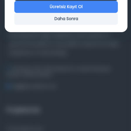
Ücretsiz Kayıt Ol
Daha Sonra
Farklı dönem, dil ve coğrafyalara ait tarihî yazma ve
basma eserleri, arşiv belgelerini, süreli yayınları ve
görsel materyalleri bir araya getiren kapsamlı bir dijital
kütüphane ve meta katalog.
Entertech Ofis: 322 İstanbul Ün. Avcılar Kampüsü
Avcılar, 34320 İstanbul
bilgi@osmanlica.com
Projelerimiz
Osmanlica.com