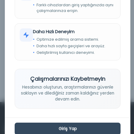
Farklı cihazlardan giriş yaptığınızda aynı
Fiziksel
(0)
çalışmalarınıza erişin.
Dijital
(0)
Basım Tarihi Aralığı
Daha Hızlı Deneyim
Optimize edilmiş arama sistemi.
Daha hızlı sayfa geçişleri ve arayüz.
Geliştirilmiş kullanıcı deneyimi.
Çalışmalarınızı Kaybetmeyin
Filtrele
Hesabınızı oluşturun, araştırmalarınızı güvenle
saklayın ve dilediğiniz zaman kaldığınız yerden
devam edin.
Giriş Yap