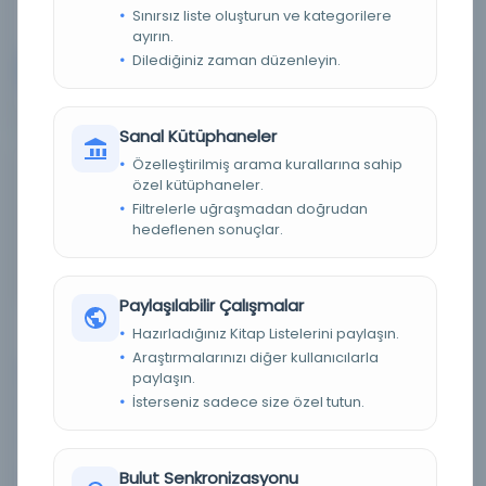
Sınırsız liste oluşturun ve kategorilere
ayırın.
Dilediğiniz zaman düzenleyin.
Devam
Sanal Kütüphaneler
Özelleştirilmiş arama kurallarına sahip
FO 925/3136: Karadağ Sınır Komisyonu Haritası 28
özel kütüphaneler.
Ocak 1881 tarih ve 28 No'lu Protokole Eklenmiştir,
Filtrelerle uğraşmadan doğrudan
Sentari Gölünün Güneyindeki Çizgiyi
hedeflenen sonuçlar.
Göstermektedir. Türkçe ve Fransızca isimler.
1:50.000. 1 Şubat 1881 tarihli Kaptan Satışı No.
12'deki Ek 3
Paylaşılabilir Çalışmalar
Hazırladığınız Kitap Listelerini paylaşın.
Araştırmalarınızı diğer kullanıcılarla
Konu:
paylaşın.
İsterseniz sadece size özel tutun.
Dil:
Arapça
Tür:
Resim
Kütüphane:
Texas Tech Üniversitesi Kütüphaneleri
Bulut Senkronizasyonu