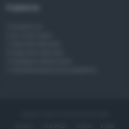
Projelerimiz
Osmanlica.com
Aruz ve Hece Ölçüsü
Türkçe Metin Sıklık Analizi
Kazakça Metin Sıklık Analizi
Transkripsiyon Alfabesi Çevirisi
Tarihi Dokümanlarda Görüntü İyileştirilmesi
Copyrights © 2026 Tüm Hakları Saklıdır. Mina ARGE
ANA SAYFA
KÜTÜPHANELER
HAKKINDA
İLETIŞIM