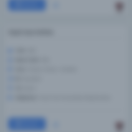
Devam
Küçük Asya Haritası
Tarih:
1908
Basım Tarihi:
1908
Konu:
Türkiye, Türkiye--Haritalar
Dil:
deu,lat,tur
Tür:
Resim
Kütüphane:
Texas Tech Üniversitesi Kütüphaneleri
Devam