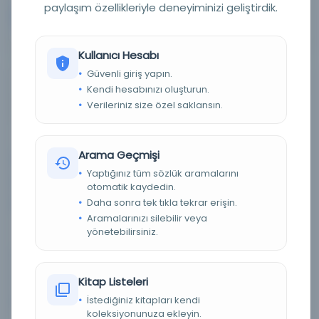
paylaşım özellikleriyle deneyiminizi geliştirdik.
Devam
Kullanıcı Hesabı
Güvenli giriş yapın.
Türk savaş alanının genel haritası: Carte Generale
Kendi hesabınızı oluşturun.
des Provinces Europeennes et Asiatiques de
Verileriniz size özel saklansın.
L'Empire Osmanlı'ya dayanmaktadır
Arama Geçmişi
Tarih:
1916
Yaptığınız tüm sözlük aramalarını
Basım Tarihi:
1916
otomatik kaydedin.
Daha sonra tek tıkla tekrar erişin.
Konu:
Balkan Yarımadası, Balkan Yarımadası--Haritalar,
Aramalarınızı silebilir veya
Doğu Avrupa, Avrupa, Doğu--Haritalar, Orta Doğu,
yönetebilirsiniz.
Orta Doğu--Haritalar
Dil:
ara,eng,fas,fra,tur
Tür:
Resim
Kitap Listeleri
İstediğiniz kitapları kendi
Kütüphane:
Texas Tech Üniversitesi Kütüphaneleri
koleksiyonunuza ekleyin.