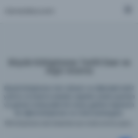
Osmanlica.com
Büyük Kütüphane: Tarihî Eser ve
Arşiv Arama
Büyük Kütüphane; tüm dönem ve dillerdeki tarihî
yazma ve basma eserleri, arşivleri, süreli yayınları
ve görsel materyalleri bir araya getiren kapsamlı
bir dijital kütüphane ve meta katalogdur.
198 kütüphane web sitesinde aynı anda arama yapın...