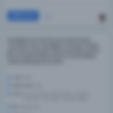
Devam
İsrailoğullarının Mısır'dan çöl yoluyla Kutsal
Topraklara olan yolculuğunu ve Kutsal Yazılara
göre kanun koyucuları Musa tarafından yazarın
bir portresiyle birlikte bunların on iki kabileye
bölünmesini gösteren harita
Tarih:
1840
Basım Tarihi:
1840
Konu:
İncil--İncil'deki olayların tarihi--Haritalar,
Yahudilik--Orta Doğu--Haritalar, Filistin
Dil:
ara,eng,heb