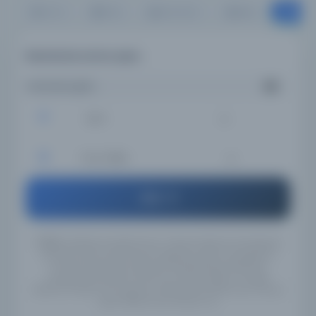
Resi
Tümü
Kitap
Süreli Yayın
Belge
Resimlerde arama yapın...
Aramanızı girin...
İsim
Tüm Diller
Ara
UYARI:
Veritabanı kayıtlarımızın Türkçe, İngilizce ve Arapçaya
çevirileri henüz tamamlanmadığı için, girmiş olduğunuz
anahtar kelimeleri İngilizce/Türkçe/Arapça alternatif
yazılışlarıyla yeniden aramanızı tavsiye ederiz. Örneğin
"Mahmut Yesari" için İngilizce yazılışlarıyla "Mahmoud Yasary"
yada "Makhmoud Yessari" vb..