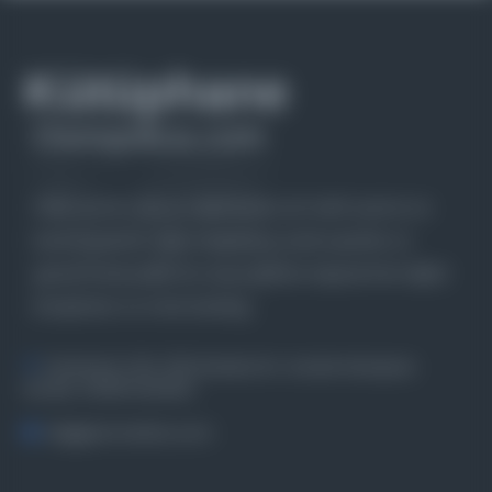
Farklı dönem, dil ve coğrafyalara ait tarihî yazma ve
basma eserleri, arşiv belgelerini, süreli yayınları ve
görsel materyalleri bir araya getiren kapsamlı bir dijital
kütüphane ve meta katalog.
Entertech Ofis: 322 İstanbul Ün. Avcılar Kampüsü
Avcılar, 34320 İstanbul
bilgi@osmanlica.com