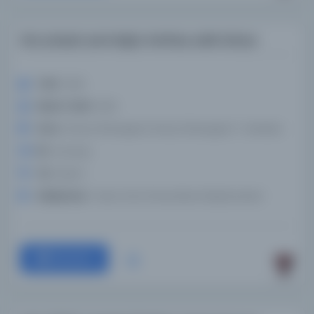
Düz yüzeyin yeni doğru haritası, sabit dünya
Tarih:
1920
Basım Tarihi:
1920
Konu:
Dünya (Gezegen), Dünya (Gezegen)--Haritalar
Dil:
ara,eng
Tür:
Resim
Kütüphane:
Texas Tech Üniversitesi Kütüphaneleri
Devam