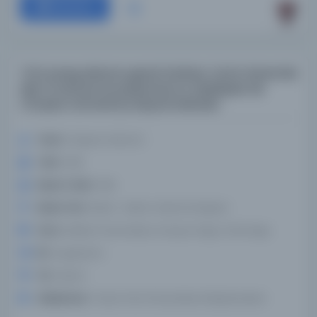
Devam
Türk savaş alanının genel haritası: Carte Generale
des Provinces Europeennes et Asiatiques de
L'Empire Osmanlı'ya dayanmaktadır
Yazar:
Kiepert, Heinrich
Tarih:
1916
Basım Tarihi:
1916
Basım Yeri:
Berlin - Berlin: Heinrich Kiepert
Konu:
Balkan Yarımadası, Avrupa, Doğu, Orta Doğu
Dil:
eng,fas,fra
Tür:
Resim
Kütüphane:
Texas Tech Üniversitesi Kütüphaneleri