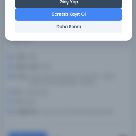
Giriş Yap
Devam
Ücretsiz Kayıt Ol
Daha Sonra
MS 1154'ten kalma Idrisi dünya haritası, Charter
Rogeriana
Tarih:
1928
Basım Tarihi:
1928
Konu:
Dünya, Dünya haritaları, El Yazmaları--1800'e
kadar olan ilk çalışmalar--Fakslar
Dil:
ara,deu,eng
Tür:
Resim
Kütüphane:
Texas Tech Üniversitesi Kütüphaneleri