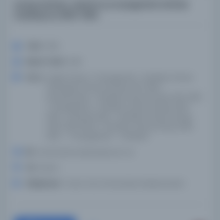
savaş haritası: resimli ve propaganda haritası
koleksiyonu 1900-1950
Tarih:
1900
Basım Tarihi:
1900
Konu:
Soğuk Savaş--Propaganda--Haritalar, Dünya
(Gezegen), Dünya Savaşı, 1914-1918--
Kampanyalar--Haritalar, Dünya Savaşı, 1914-1918-
-Propaganda--Haritalar, Dünya Savaşı, 1939-
1945--Kampanyalar--Haritalar, Dünya Savaşı,
1939-1945-Barış--Haritalar, Dünya Savaş, 1939-
1945 -- Propaganda -- Haritalar
Dil:
ara,bul,deu,eng,fra,jpn,por,rus
Tür:
Resim
Kütüphane:
Texas Tech Üniversitesi Kütüphaneleri