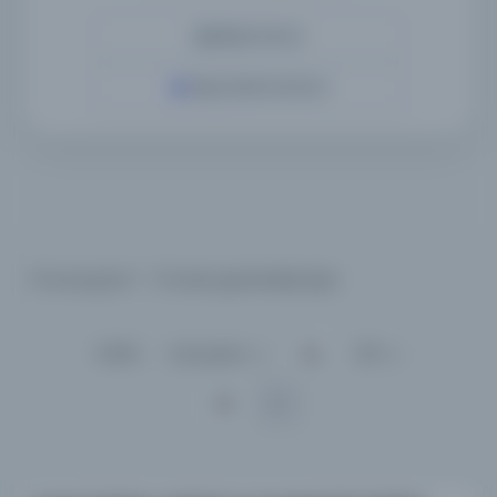
Detaylı Arama
Yapay Zeka ile Arama
13 sonuçtan 1 - 13 arası gösteriliyor
için
Sırala :
Varsayılan
100