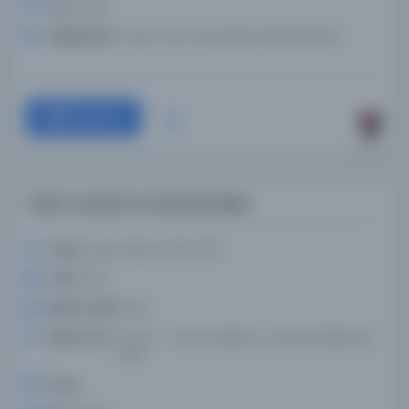
Tür:
Resim
Kütüphane:
Texas Tech Üniversitesi Kütüphaneleri
Devam
Tarih-i umumı̂ ve Osmanı̂ atlası
Yazar:
Eşref, 1846 or 1847-1912
Tarih:
1913
Basım Tarihi:
1913
Basım Yeri:
Turkey - Turkey: Mekteb-i Harbiye Matbaası,
1329
Konu: