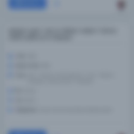
Devam
Nakşah-i şehr-i dar el-Hilafet-i Nasiri-i Tahran
Allahü teâlâ an el-Hadasan
Tarih:
1889
Basım Tarihi:
1889
Konu:
İran--Tahran, Arazi kullanımı--İran--Tahran--
Haritalar, Tahran (İran)--Haritalar
Dil:
Farsça
Tür:
Resim
Kütüphane:
Texas Tech Üniversitesi Kütüphaneleri