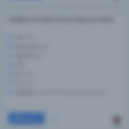
Dilbilgisi ve din öğretmek için ahşap yazı tableti
Tarih:
1906
Basım Tarihi:
1906
Basım Yeri:
Fas
Konu:
Dil:
Arapça
Tür:
Resim
Kütüphane:
Texas Tech Üniversitesi Kütüphaneleri
Devam