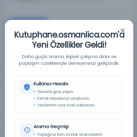
Devam
Kutuphane.osmanlica.com'a
Yeni Özellikler Geldi!
İstanbul İktisat Dergisi = Istanbul journal of
Daha güçlü arama, kişisel çalışma alanı ve
economics.
paylaşım özellikleriyle deneyiminizi geliştirdik.
Yazar:
İstanbul Üniversitesi. İktisat Fakültesi, issuing body,
publisher.
Kullanıcı Hesabı
Güvenli giriş yapın.
Tarih:
1939
Kendi hesabınızı oluşturun.
Basım Tarihi:
1939
Verileriniz size özel saklansın.
Basım Yeri:
İstanbul - İstanbul Üniversitesi İktisat
Fakültesi, Began with: Issue 1 (1939).
Arama Geçmişi
Konu:
Economics -- Periodicals, Social sciences --
Periodicals
Yaptığınız tüm sözlük aramalarını