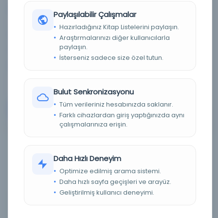
Konu:
Turkey -- History -- Periodicals, periodika -- NPA -
Paylaşılabilir Çalışmalar
- ELTE, 15.75 history of Asia, Turkey
Hazırladığınız Kitap Listelerini paylaşın.
Dil:
deu,eng,fra,ota,tur
Araştırmalarınızı diğer kullanıcılarla
paylaşın.
Tür:
Süreli Yayın
İsterseniz sadece size özel tutun.
Kütüphane:
Alcalá Üniversitesi Kütüphanesi
Bulut Senkronizasyonu
Tüm verileriniz hesabınızda saklanır.
Devam
Farklı cihazlardan giriş yaptığınızda aynı
çalışmalarınıza erişin.
Daha Hızlı Deneyim
Optimize edilmiş arama sistemi.
Daha hızlı sayfa geçişleri ve arayüz.
Geliştirilmiş kullanıcı deneyimi.
Filtreleme menüsü