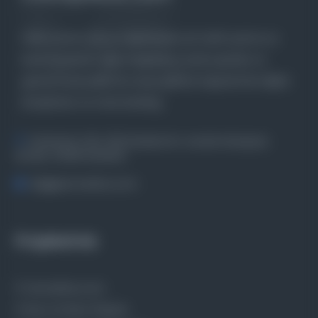
Farklı dönem, dil ve coğrafyalara ait tarihî yazma ve
basma eserleri, arşiv belgelerini, süreli yayınları ve
görsel materyalleri bir araya getiren kapsamlı bir dijital
kütüphane ve meta katalog.
Entertech Ofis: 322 İstanbul Ün. Avcılar Kampüsü
Avcılar, 34320 İstanbul
bilgi@osmanlica.com
Projelerimiz
Osmanlica.com
Aruz ve Hece Ölçüsü