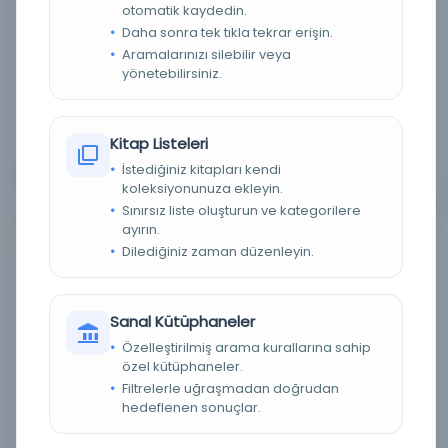
otomatik kaydedin.
Dil:
eng,tur
Daha sonra tek tıkla tekrar erişin.
Tür:
Süreli Yayın
Aramalarınızı silebilir veya
yönetebilirsiniz.
Kütüphane:
Alcalá Üniversitesi Kütüphanesi
Kitap Listeleri
İstediğiniz kitapları kendi
Devam
koleksiyonunuza ekleyin.
Sınırsız liste oluşturun ve kategorilere
ayırın.
Dilediğiniz zaman düzenleyin.
Belleten
Yazar:
Türk Tarih Kurumu, issuing body.
Sanal Kütüphaneler
Özelleştirilmiş arama kurallarına sahip
Tarih:
1937-
özel kütüphaneler.
Basım Tarihi:
1937-
Filtrelerle uğraşmadan doğrudan
hedeflenen sonuçlar.
Basım Yeri:
Ankara - Türk Tarih Kurumu Basımevi, Cilt 1,
sayı 1 (1. Ikincikânun 1937)-