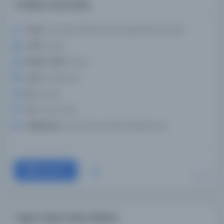
Türkiyat mecmuası
Yazar:
Türkiyat Enstitüsü Herausgebendes Organ
Tarih:
früher
Basım Tarihi:
früher
Konu:
Zeitschrift
Dil:
Türkçe
Tür:
Süreli Yayın
Kütüphane:
Alcalá Üniversitesi Kütüphanesi
Devam
Doğu Araştırmaları Bülteni