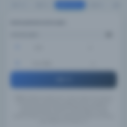
Süreli Yayın
Tümü
Kitap
Belge
Resi
Süreli yayınlarda arama yapın...
Aramanızı girin...
İsim
Tüm Diller
Ara
UYARI:
Veritabanı kayıtlarımızın Türkçe, İngilizce ve Arapçaya
çevirileri henüz tamamlanmadığı için, girmiş olduğunuz
anahtar kelimeleri İngilizce/Türkçe/Arapça alternatif
yazılışlarıyla yeniden aramanızı tavsiye ederiz. Örneğin
"Mahmut Yesari" için İngilizce yazılışlarıyla "Mahmoud Yasary"
yada "Makhmoud Yessari" vb..