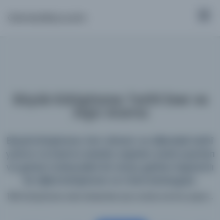
Osmanlica.com
Büyük Kütüphane: Tarihî Eser ve
Arşiv Arama
Büyük Kütüphane; tüm dönem ve dillerdeki tarihî
yazma ve basma eserleri, arşivleri, süreli yayınları
ve görsel materyalleri bir araya getiren kapsamlı
bir dijital kütüphane ve meta katalogdur.
198 kütüphane web sitesinde aynı anda arama yapın...