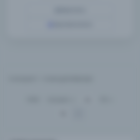
Detaylı Arama
Yapay Zeka ile Arama
4 sonuçtan 1 - 4 arası gösteriliyor
için
Sırala :
Varsayılan
100