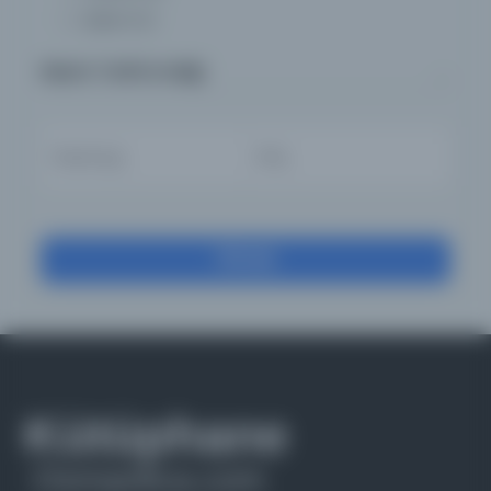
Dijital
(4)
Basım Tarihi Aralığı
Filtrele