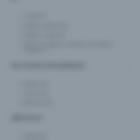
Türkçe
(1)
Arapça, Fransızca
(1)
İngilizce, Türkçe
(1)
Almanca, İngilizce, Fransızca, Osmanlıca,
Türkçe
(1)
Eser Durumu (Yazma/Basma)
Basma
(4)
Yazma
(0)
Bilinmiyor
(0)
Dijital Durum
Fiziksel
(0)