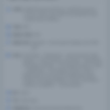
Yazar:
Institut français de Damas., Institut français du
Proche-Orient., Şam'daki Fransız Bilimsel Arap
Araştırmaları Enstitüsü.
Tarih:
1931-
Basım Tarihi:
1931-
Basım Yeri:
Bayanlar - Fransız Şam Enstitüsü, Cilt 1 (1931
yılı)-
Konu:
Orta Doğu -- Medeniyet -- Süreli Yayınlar, Doğu
filolojisi -- Süreli Yayınlar, Orta Doğu -- Medeniyet,
Philologie orientale -- Périodiques, Moyen-Orient
-- Medeniyet -- Périodiques, Moyen-Orient --
Medeniyet, 15.75 Asya tarihi, Medeniyet, Doğu
filolojisi, Orta Doğu, Midden-Oosten, Orta Doğu --
Çalışma ve öğretim -- Süreli yayınlar
Dil:
ara,fra
Tür:
Süreli Yayın
Kütüphane:
Alcalá Üniversitesi Kütüphanesi