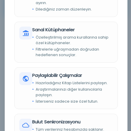
ayırın.
Arama kriterleriniz için sonuç bulunamadı. Lütfen farklı
Dilediğiniz zaman düzenleyin.
anahtar kelimeler veya filtreler deneyin.
Sanal Kütüphaneler
Filtreleme menüsü
Özelleştirilmiş arama kurallarına sahip
özel kütüphaneler.
×
×
4
146
Filtrelerle uğraşmadan doğrudan
hedeflenen sonuçlar.
Tümünü Temizle
Eser Durumu (Yazma/Basma)
Paylaşılabilir Çalışmalar
Hazırladığınız Kitap Listelerini paylaşın.
Basma
(0)
Araştırmalarınızı diğer kullanıcılarla
paylaşın.
Yazma
(0)
İsterseniz sadece size özel tutun.
Bilinmiyor
(0)
Dijital Durum
Bulut Senkronizasyonu
Tüm verileriniz hesabınızda saklanır.