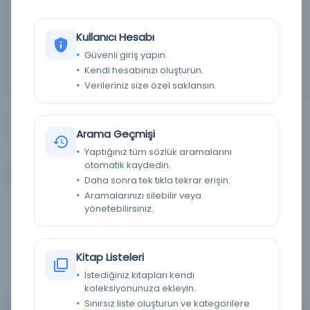
Detaylı Arama
Kullanıcı Hesabı
Güvenli giriş yapın.
Yapay Zeka ile Arama
Kendi hesabınızı oluşturun.
Verileriniz size özel saklansın.
Arama Geçmişi
Yaptığınız tüm sözlük aramalarını
otomatik kaydedin.
0 sonuçtan 0 - 0 arası gösteriliyor
için
Daha sonra tek tıkla tekrar erişin.
Aramalarınızı silebilir veya
yönetebilirsiniz.
Sırala :
Varsayılan
100
Kitap Listeleri
İstediğiniz kitapları kendi
koleksiyonunuza ekleyin.
Sınırsız liste oluşturun ve kategorilere