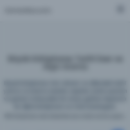
Osmanlica.com
Büyük Kütüphane: Tarihî Eser ve
Arşiv Arama
Büyük Kütüphane; tüm dönem ve dillerdeki tarihî
yazma ve basma eserleri, arşivleri, süreli yayınları
ve görsel materyalleri bir araya getiren kapsamlı
bir dijital kütüphane ve meta katalogdur.
198 kütüphane web sitesinde aynı anda arama yapın...