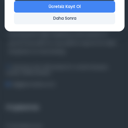
Ücretsiz Kayıt Ol
Daha Sonra
Farklı dönem, dil ve coğrafyalara ait tarihî yazma ve
basma eserleri, arşiv belgelerini, süreli yayınları ve
görsel materyalleri bir araya getiren kapsamlı bir dijital
kütüphane ve meta katalog.
Entertech Ofis: 322 İstanbul Ün. Avcılar Kampüsü
Avcılar, 34320 İstanbul
bilgi@osmanlica.com
Projelerimiz
Osmanlica.com