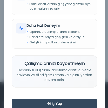
Farklı cihazlardan giriş yaptığınızda aynı
Fiziksel
(0)
çalışmalarınıza erişin.
Dijital
(0)
Basım Tarihi Aralığı
Daha Hızlı Deneyim
Optimize edilmiş arama sistemi.
Daha hızlı sayfa geçişleri ve arayüz.
Geliştirilmiş kullanıcı deneyimi.
Çalışmalarınızı Kaybetmeyin
Filtrele
Hesabınızı oluşturun, araştırmalarınızı güvenle
saklayın ve dilediğiniz zaman kaldığınız yerden
devam edin.
Giriş Yap