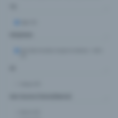
1363(Author)
(1)
Tür
Diğer
(6)
Kütüphane
Mısır'daki Amerikan Araştırma Merkezi - ARCE
(6)
Dil
Arapça
(6)
Eser Durumu (Yazma/Basma)
Basma
(6)