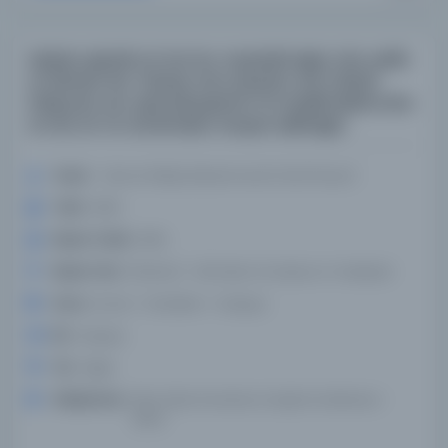
Mu'jam gharib al-Kur'an: mustakhrajan min ṣaḥīḥ
al-Buhari, İbn 'Abbas min tariq ibn Abi Ṭalhah
khāṣṣah, wa-qad alḥaqnā bi-hi masāil Nafizra ibn
al-Ibn al-An tarafından rivayet edilmiştir.
Yazar:
`Abd al-Bāqī, Muḥammad Fuʼād.(Yazar)
Tarih:
1950
Basım Tarihi:
1950
Basım Yeri:
[Kahire] - Dār Iḥyāʼ al-Kutub al-ʻArabīyah
Konu:
Kuran > Sözlükler > Arapça.
Dil:
Arapça
Tür:
Diğer
Kütüphane:
Mısır'daki Amerikan Araştırma Merkezi -
ARCE