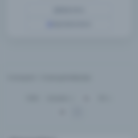
Detaylı Arama
Yapay Zeka ile Arama
6 sonuçtan 1 - 6 arası gösteriliyor
için
Sırala :
Varsayılan
100