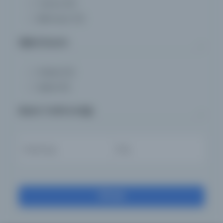
Yazma
(0)
Bilinmiyor
(0)
Dijital Durum
Fiziksel
(0)
Dijital
(6)
Basım Tarihi Aralığı
Filtrele