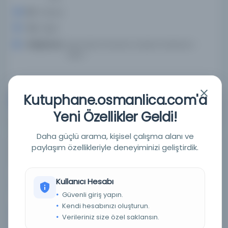
Dil:
Arapça
Tür:
Diğer
Kütüphane:
Mısır'daki Amerikan Araştırma Merkezi -
ARCE
Kutuphane.osmanlica.com'a
Devam
Yeni Özellikler Geldi!
Daha güçlü arama, kişisel çalışma alanı ve
paylaşım özellikleriyle deneyiminizi geliştirdik.
Simṭ al-la'ālī wa-yaḥtawī ʻalā al-Laʼālī fī şerḥ
Amalī al-Qālī /
Kullanıcı Hesabı
Yazar:
Bakrī, Abū ʿUbayd ʿAbd Allāh ibn ʿAbd al-ʿAzīz,
Güvenli giriş yapın.
1040-1094(Author)
Kendi hesabınızı oluşturun.
Tarih:
1936
Verileriniz size özel saklansın.
Basım Tarihi:
1936