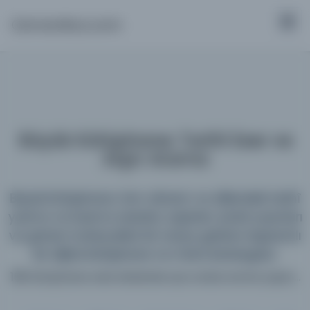
Osmanlica.com
Büyük Kütüphane: Tarihî Eser ve
Arşiv Arama
Büyük Kütüphane; tüm dönem ve dillerdeki tarihî
yazma ve basma eserleri, arşivleri, süreli yayınları
ve görsel materyalleri bir araya getiren kapsamlı
bir dijital kütüphane ve meta katalogdur.
198 kütüphane web sitesinde aynı anda arama yapın...