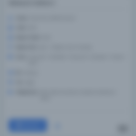
Kâmus el-Avâmm /
Yazar:
Dammūs, Ḥalīm(Yazar)
Tarih:
1923
Basım Tarihi:
1923
Basım Yeri:
Şam - Maṭba`at al-Tarakqi
Konu:
Arap dili > Sözlükler. | Arap dili > Lehçeler > Suriye >
Şam.
Dil:
Arapça
Tür:
Diğer
Kütüphane:
Mısır'daki Amerikan Araştırma Merkezi -
ARCE
Devam