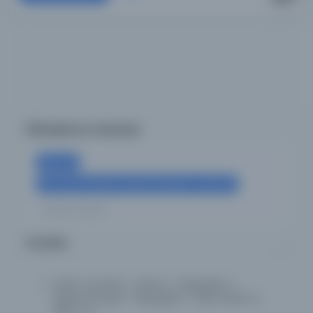
Filtreleme menüsü
×
Diğer
×
Mısır'daki Amerikan Araştırma Merkezi - ARCE
Tümünü Temizle
Konular
Arab countries > History > Biography. |
Islamic Empire > Biography > Early works to
1800.
(1)