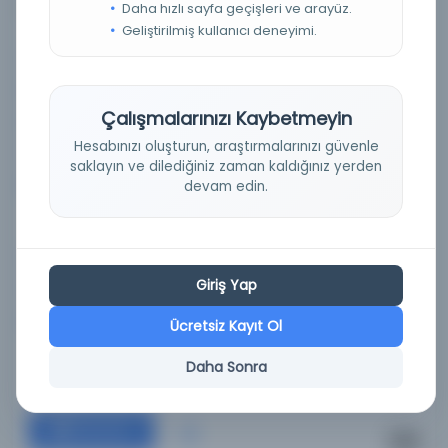
Kitāb al-Wāfī bi-al-Wafayāt /
Daha hızlı sayfa geçişleri ve arayüz.
Geliştirilmiş kullanıcı deneyimi.
Yazar:
Safadī, Halīl ibn Aybak, yaklaşık 1297-1363 (Yazar)
Tarih:
1949
Çalışmalarınızı Kaybetmeyin
Basım Tarihi:
1949
Hesabınızı oluşturun, araştırmalarınızı güvenle
Basım Yeri:
İstanbul - Maṭbaʻaẗ wizāraẗ al-Maʻārif
saklayın ve dilediğiniz zaman kaldığınız yerden
Konu:
Arap ülkeleri > Tarih > Biyografi. | İslam
devam edin.
İmparatorluğu > Biyografi > 1800'e kadar olan ilk
eserler.
Dil:
Arapça
Giriş Yap
Tür:
Diğer
Kütüphane:
Mısır'daki Amerikan Araştırma Merkezi -
Ücretsiz Kayıt Ol
ARCE
Daha Sonra
Devam