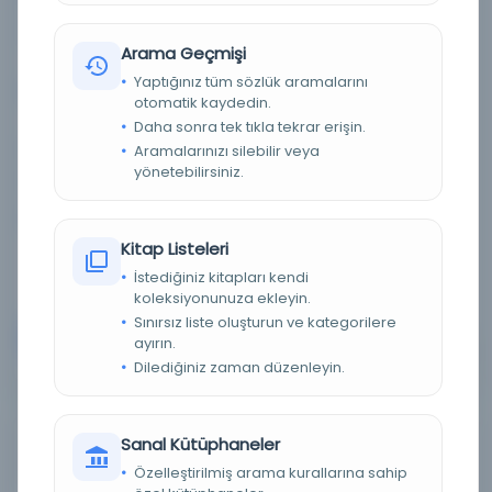
Basım Yeri:
el-Kahire - Maṭbaʻat Lajnat al-Ta'līf wa-et-
Arama Geçmişi
Tarjamah wa-al-Nashr
Yaptığınız tüm sözlük aramalarını
Konu:
Qālī, Ebū 'Alī Ismā'īl ibn al-Qāsim, > 901?-967? >
otomatik kaydedin.
Aniden. | Arap dili > 1800'e kadar olan ilk eserler.
Daha sonra tek tıkla tekrar erişin.
Dil:
Arapça
Aramalarınızı silebilir veya
yönetebilirsiniz.
Tür:
Diğer
Kütüphane:
Mısır'daki Amerikan Araştırma Merkezi -
ARCE
Kitap Listeleri
İstediğiniz kitapları kendi
koleksiyonunuza ekleyin.
Sınırsız liste oluşturun ve kategorilere
Devam
ayırın.
Dilediğiniz zaman düzenleyin.
Fākihat al-Bustān : wa-huwa muʻjam lughawī li-
Sanal Kütüphaneler
ṭalabat al-madāris, mukhtaṣar min al-Bustān /
Özelleştirilmiş arama kurallarına sahip