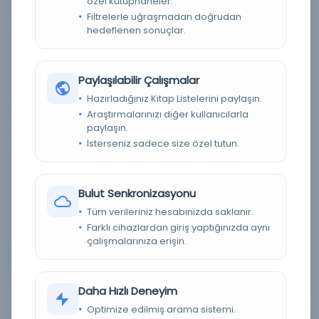
özel kütüphaneler.
Filtrelerle uğraşmadan doğrudan
Yazar:
Bustani, Abdullah (Yazar)
hedeflenen sonuçlar.
Tarih:
1930
Basım Tarihi:
1930
Paylaşılabilir Çalışmalar
Basım Yeri:
Beyrut - el-Matba'ah el-Ameryqaniyah
Hazırladığınız Kitap Listelerini paylaşın.
Konu:
Arap dili > Sözlükler.
Araştırmalarınızı diğer kullanıcılarla
paylaşın.
Dil:
Arapça
İsterseniz sadece size özel tutun.
Tür:
Diğer
Kütüphane:
Mısır'daki Amerikan Araştırma Merkezi -
Bulut Senkronizasyonu
ARCE
Tüm verileriniz hesabınızda saklanır.
Farklı cihazlardan giriş yaptığınızda aynı
çalışmalarınıza erişin.
Devam
Daha Hızlı Deneyim
Optimize edilmiş arama sistemi.