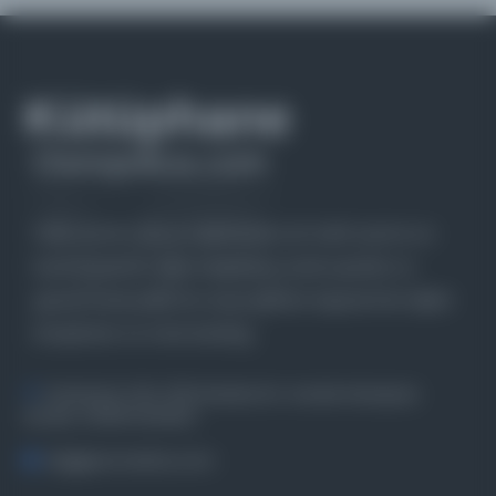
Farklı dönem, dil ve coğrafyalara ait tarihî yazma ve
basma eserleri, arşiv belgelerini, süreli yayınları ve
görsel materyalleri bir araya getiren kapsamlı bir dijital
kütüphane ve meta katalog.
Entertech Ofis: 322 İstanbul Ün. Avcılar Kampüsü
Avcılar, 34320 İstanbul
bilgi@osmanlica.com