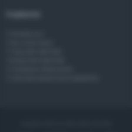
Projelerimiz
Osmanlica.com
Aruz ve Hece Ölçüsü
Türkçe Metin Sıklık Analizi
Kazakça Metin Sıklık Analizi
Transkripsiyon Alfabesi Çevirisi
Tarihi Dokümanlarda Görüntü İyileştirilmesi
Copyrights © 2026 Tüm Hakları Saklıdır. Mina ARGE