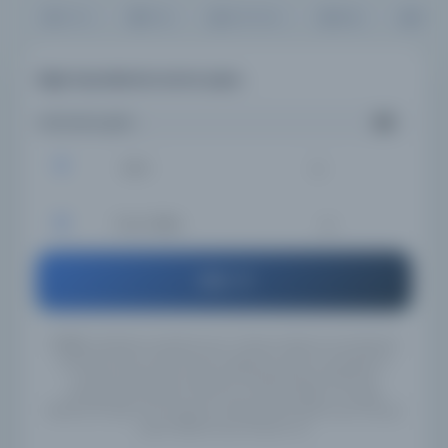
Tümü
Kitap
Süreli Yayın
Belge
Resi
Diğer kaynaklarda arama yapın...
Aramanızı girin...
İsim
Tüm Diller
Ara
UYARI:
Veritabanı kayıtlarımızın Türkçe, İngilizce ve Arapçaya
çevirileri henüz tamamlanmadığı için, girmiş olduğunuz
anahtar kelimeleri İngilizce/Türkçe/Arapça alternatif
yazılışlarıyla yeniden aramanızı tavsiye ederiz. Örneğin
"Mahmut Yesari" için İngilizce yazılışlarıyla "Mahmoud Yasary"
yada "Makhmoud Yessari" vb..