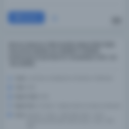
Devam
Zikrâ el-Batal el-Fâtiḥ İbrâhîm Bâṣâ, 1848-1948:
mecmû'at abḥāth wa-dirāsāt li-tarikhihi
tanshuruha al-jam'īyah bi-munasabat mi'at ʿam
ʿala wafātih.
Yazar:
Jamʻīyah al-Malikīyah lil-Dirāsāt al-Tārīkhīyah.
Tarih:
1948
Basım Tarihi:
1948
Basım Yeri:
el-Kahire - Maṭbaʻat Dār al-Kutub al-Miṣrīyah
Konu:
İbrahim, > Paşa, > 1789-1848. | Mısır > Tarih >
Muhammed Ali, 1805-1849 | Suriye > Tarih > 1516-
1918.