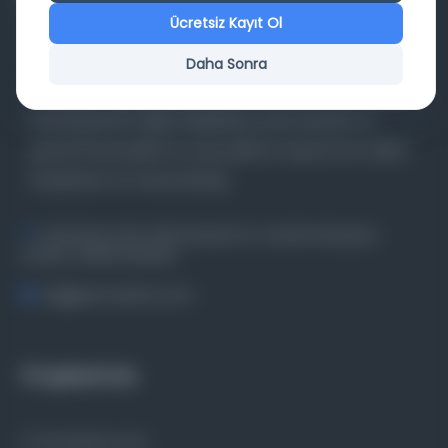
Ücretsiz Kayıt Ol
Daha Sonra
Farklı dönem, dil ve coğrafyalara ait tarihî yazma ve
basma eserleri, arşiv belgelerini, süreli yayınları ve
görsel materyalleri bir araya getiren kapsamlı bir dijital
kütüphane ve meta katalog.
Entertech Ofis: 322 İstanbul Ün. Avcılar Kampüsü
Avcılar, 34320 İstanbul
bilgi@osmanlica.com
Projelerimiz
Osmanlica.com