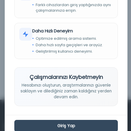
Farklı cihazlardan giriş yaptığınızda aynı
Fiziksel
(0)
çalışmalarınıza erişin.
Dijital
(0)
Basım Tarihi Aralığı
Daha Hızlı Deneyim
Optimize edilmiş arama sistemi.
Daha hızlı sayfa geçişleri ve arayüz.
Geliştirilmiş kullanıcı deneyimi.
Çalışmalarınızı Kaybetmeyin
Filtrele
Hesabınızı oluşturun, araştırmalarınızı güvenle
saklayın ve dilediğiniz zaman kaldığınız yerden
devam edin.
Giriş Yap