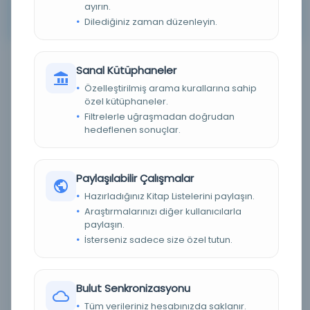
ayırın.
Arama kriterleriniz için sonuç bulunamadı. Lütfen farklı
Dilediğiniz zaman düzenleyin.
anahtar kelimeler veya filtreler deneyin.
Sanal Kütüphaneler
Filtreleme menüsü
Özelleştirilmiş arama kurallarına sahip
özel kütüphaneler.
×
×
3
138
Filtrelerle uğraşmadan doğrudan
hedeflenen sonuçlar.
Tümünü Temizle
Eser Durumu (Yazma/Basma)
Paylaşılabilir Çalışmalar
Hazırladığınız Kitap Listelerini paylaşın.
Basma
(0)
Araştırmalarınızı diğer kullanıcılarla
paylaşın.
Yazma
(0)
İsterseniz sadece size özel tutun.
Bilinmiyor
(0)
Dijital Durum
Bulut Senkronizasyonu
Tüm verileriniz hesabınızda saklanır.