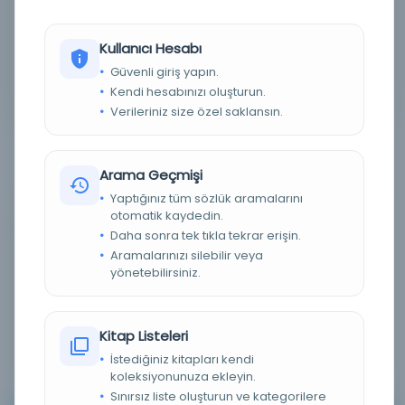
Detaylı Arama
Kullanıcı Hesabı
Güvenli giriş yapın.
Yapay Zeka ile Arama
Kendi hesabınızı oluşturun.
Verileriniz size özel saklansın.
Arama Geçmişi
Yaptığınız tüm sözlük aramalarını
otomatik kaydedin.
0 sonuçtan 0 - 0 arası gösteriliyor
için
Daha sonra tek tıkla tekrar erişin.
Aramalarınızı silebilir veya
yönetebilirsiniz.
Sırala :
Varsayılan
100
Kitap Listeleri
İstediğiniz kitapları kendi
koleksiyonunuza ekleyin.
Sınırsız liste oluşturun ve kategorilere