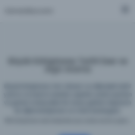
Osmanlica.com
Büyük Kütüphane: Tarihî Eser ve
Arşiv Arama
Büyük Kütüphane; tüm dönem ve dillerdeki tarihî
yazma ve basma eserleri, arşivleri, süreli yayınları
ve görsel materyalleri bir araya getiren kapsamlı
bir dijital kütüphane ve meta katalogdur.
198 kütüphane web sitesinde aynı anda arama yapın...