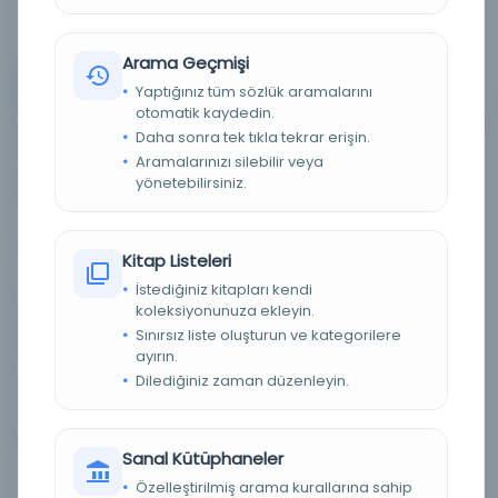
Arama Geçmişi
Devam
Yaptığınız tüm sözlük aramalarını
otomatik kaydedin.
Daha sonra tek tıkla tekrar erişin.
Aramalarınızı silebilir veya
yönetebilirsiniz.
Remzi Erenay'a ait başvuru dokümanları
Yazar:
Remzi Erenay
Kitap Listeleri
İstediğiniz kitapları kendi
Basım Yeri:
Ankara, Turkey
koleksiyonunuza ekleyin.
Konu:
Sınırsız liste oluşturun ve kategorilere
ayırın.
Dil:
Türkçe
Dilediğiniz zaman düzenleyin.
Tür:
Belge
Kütüphane:
Britanya Kütüphanesi - Tehlike Altındaki
Sanal Kütüphaneler
Arşivler Programı (EAP)
Özelleştirilmiş arama kurallarına sahip