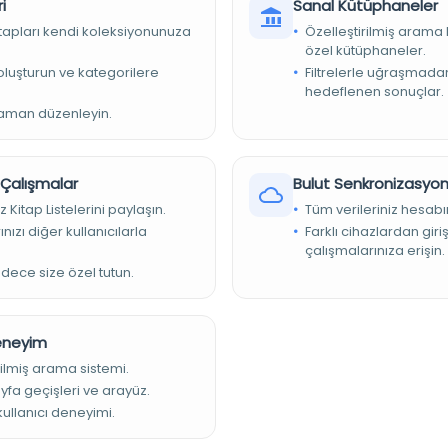
i
Sanal Kütüphaneler
kitapları kendi koleksiyonunuza
Özelleştirilmiş arama 
özel kütüphaneler.
e oluşturun ve kategorilere
Filtrelerle uğraşmad
hedeflenen sonuçlar.
zaman düzenleyin.
r Çalışmalar
Bulut Senkronizasyo
z Kitap Listelerini paylaşın.
Tüm verileriniz hesabı
nızı diğer kullanıcılarla
Farklı cihazlardan giri
çalışmalarınıza erişin.
adece size özel tutun.
Deneyim
ilmiş arama sistemi.
ayfa geçişleri ve arayüz.
 kullanıcı deneyimi.