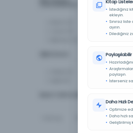
Kitap Listeler
(Yazma/Basma)
İstediğiniz 
ekleyin.
Sınırsız list
Basma
(0)
ayırın.
Yazma
(0)
Dilediğiniz 
Bilinmiyor
(0)
Dijital Durum
Paylaşılabili
Hazırladığını
Araştırmaları
Fiziksel
(0)
paylaşın.
Dijital
(0)
İsterseniz s
Basım Tarihi Aralığı
Daha Hızlı 
Optimize ed
Daha hızlı s
Geliştirilmiş