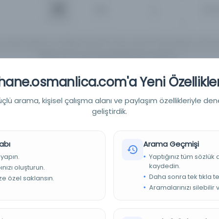
İsim
Tüm 
ın Türkçe, İngilizce ve Arapçaya çevirileri henüz tamamlanmadığı için, girmi
rnatif yazılışlarıyla yeniden aramanızı tavsiye ederiz. Örneğin "Mahmut Yesari" 
"Mahmoud Yasary" yada "Makhmoud Yessari" vb..
ane.osmanlica.com'a Yeni Özellikler
Detaylı Arama
Yapay Zeka ile Arama
lü arama, kişisel çalışma alanı ve paylaşım özellikleriyle den
geliştirdik.
abı
Arama Geçmişi
 yapın.
Yaptığınız tüm sözlük
Sırala :
Varsay
0 sonuçtan 0 - 0 arası gösteriliyor
için
kaydedin.
nızı oluşturun.
Daha sonra tek tıkla te
ize özel saklansın.
Aramalarınızı silebilir 
a kriterleriniz için sonuç bulunamadı. Lütfen farklı anahtar kelime