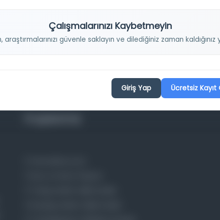
Çalışmalarınızı Kaybetmeyin
n, araştırmalarınızı güvenle saklayın ve dilediğiniz zaman kaldığını
Giriş Yap
Ücretsiz Kayıt 
Projelerimiz
Osmanlica.com
Aruz ve Hece Ölçüsü
Türkçe Metin Sıklık Analizi
Kazakça Metin Sıklık Analizi