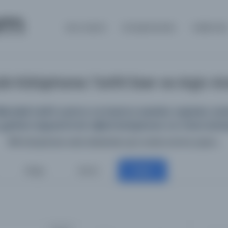
om
Ana Sayfa
Kütüphaneler
Hakkınd
k Kütüphane: Tarihî Eser ve Arşiv 
deki tarihî yazma ve basma eserleri, arşivleri, süreli
getiren kapsamlı bir dijital kütüphane ve meta kata
198 kütüphane web sitesinde aynı anda arama yapın...
Belge
Resim
Diğer