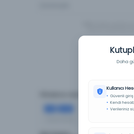
Aramanızı girin...
UYARI:
Veritabanı kayıtlarımız
İngilizce/Türkçe/Arapça alte
Kutuph
Daha güç
Kullanıcı Hes
Filtreleme menüsü
Güvenli giriş
Kendi hesabı
×
×
Verileriniz s
5
135
Tümünü Temizle
Aram
Eser Durumu