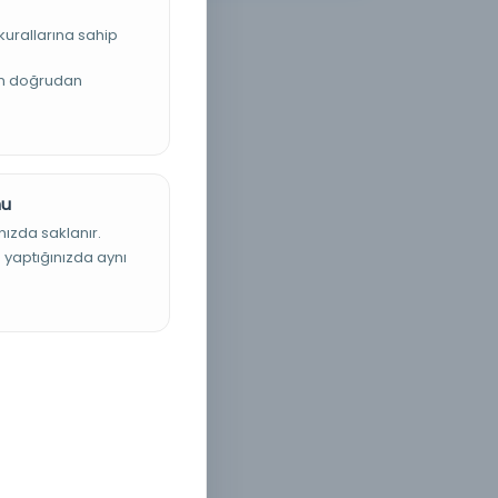
kurallarına sahip
an doğrudan
nu
nızda saklanır.
ş yaptığınızda aynı