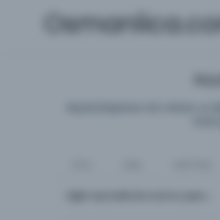
Osmanlica.c
Büyü
Büyük Kütüphane; tüm dönem ve diller
araya 
Tümü
Kitap
Süreli Yayın
Diğer kaynaklarda arama yapın...