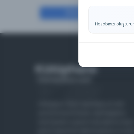
Filtrele
Hesabınızı oluşturu
Farklı dönem, dil ve coğrafyalara ait tarihî
yazma ve basma eserleri, arşiv belgelerini,
süreli yayınları ve görsel materyalleri bir araya
getiren kapsamlı bir dijital kütüphane ve meta