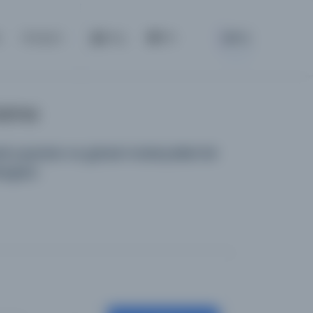
BETA
a
İletişim
Giriş
TR
Arama
 yayınları ve görsel materyalleri bir
logdur.