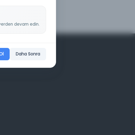
z yerden devam edin.
Ol
Daha Sonra