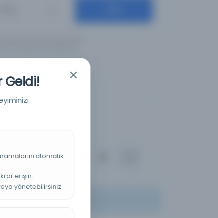
Ara
Diller
ş olduğunuz anahtar kelimeleri
için İngilizce yazılışlarıyla
 Geldi!
eyiminizi
 aramalarını otomatik
ılan
100
krar erişin.
veya yönetebilirsiniz.
ler veya filtreler deneyin.