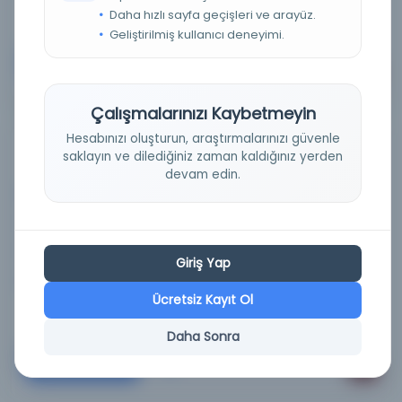
Daha hızlı sayfa geçişleri ve arayüz.
Geliştirilmiş kullanıcı deneyimi.
Devam
Çalışmalarınızı Kaybetmeyin
Hesabınızı oluşturun, araştırmalarınızı güvenle
saklayın ve dilediğiniz zaman kaldığınız yerden
devam edin.
Konu:
نامه‌نگاری
Dil:
Belirlenmemiş dil
Tür:
Kitap
Giriş Yap
Kütüphane:
İran Ulusal Kütüphanesi
Ücretsiz Kayıt Ol
Daha Sonra
Devam