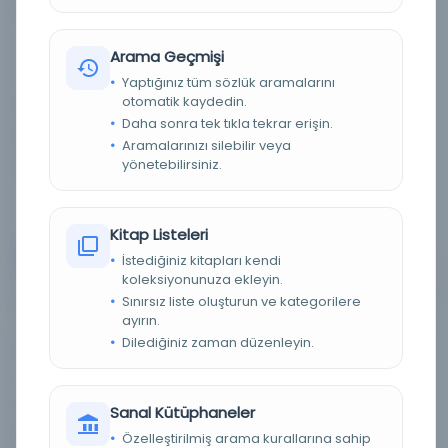
Konu:
Ekonomik faaliyet Ekonomik düşünce | Nüfus |
Nüfus Artışı Köleleştirme | Zenginlikler | Sanayi |
Ticaret | Politika | Para | Medeniyet | Kitapları
Arama Geçmişi
görüntüleme ve analiz etme
Yaptığınız tüm sözlük aramalarını
otomatik kaydedin.
Dil:
Arapça
Daha sonra tek tıkla tekrar erişin.
Tür:
Kitap
Aramalarınızı silebilir veya
yönetebilirsiniz.
Kütüphane:
Almandumah - sistem
Kitap Listeleri
Devam
İstediğiniz kitapları kendi
koleksiyonunuza ekleyin.
Sınırsız liste oluşturun ve kategorilere
ayırın.
Dilediğiniz zaman düzenleyin.
Hacı Baba İngiltere'de
Yazar:
Muir, James
Sanal Kütüphaneler
Tarih:
1938 - 1357
Özelleştirilmiş arama kurallarına sahip