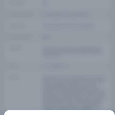
SAYFA SAYISI
294
FIZIKSEL BOYUTLAR
4 manuscripts in 1 volume/ 21x15 cm.
KÜTÜPHANE
Koç Üniversitesi Suna Kıraç Kütüphanesi
KAYIT NUMARASI
118131
LOKASYON
Suna Kıraç Kütüphanesi, Özel Koleksiyonlar ve
Arşivler / Suna Kıraç Library, Special Collections
and Archives
TARIH
n.d.; n.d.; 1844; n.d.
NOTLAR
Four different manuscripts bound in one volume.
Written in 19 lines per page. Taʿlīq script in black
ink with captions in red. The volume has
marbled paperback. Birbirinden farklı 4 adet
yazmanın bir araya getirilmesiyle oluşturulmuş
ve ciltlenmiş bir eserdir (Yazma numaraları : MS
296, MS 297, MS 298, MS 299). MS 296 : Ib-IVa: cilt
içindeki kitapların hepsini kapsayacak şekilde
hazırlanmış fihrist yer alır. Es-Seyyid Meḥmed
Ṣāliḥ ibn es-Seyyid İbrāhīm b. Muṣṭafā el-
Üsküdarī tarafından istinsah edilmiştir. [126a].
Eser fetvalardan oluşmaktadır. Bazı sayfa