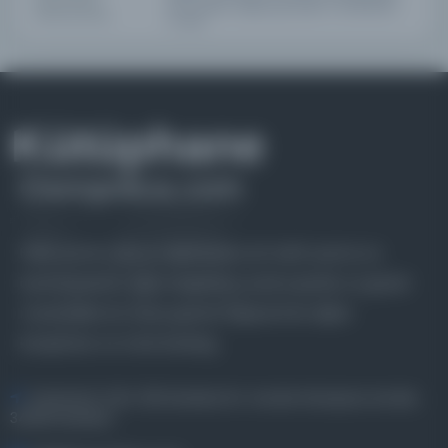
DIGITIZATION
tiffs. Display images generated in CONTENTdm
SPECIFICATIONS
as jpeg.
Farklı dönem, dil ve coğrafyalara ait tarihî yazma ve
basma eserleri, arşiv belgelerini, süreli yayınları ve görsel
materyalleri bir araya getiren kapsamlı bir dijital
kütüphane ve meta katalog.
Entertech Ofis: 322 İstanbul Ün. Avcılar Kampüsü Avcılar,
34320 İstanbul