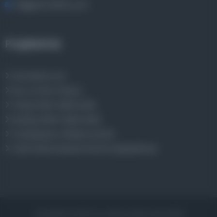
bilgi@osmanlica.com
Projelerimiz
Osmanlica.com
Aruz ve Hece Ölçüsü
Türkçe Metin Sıklık Analizi
Kazakça Metin Sıklık Analizi
Transkripsiyon Alfabesi Çevirisi
Tarihi Dokümanlarda Görüntü İyileştirilmesi
Copyrights © 2026 Tüm Hakları Saklıdır. Mina ARGE