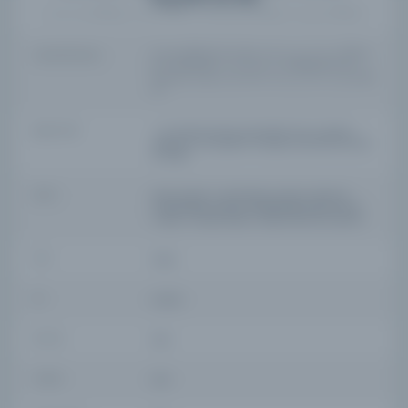
(قانون نامۀ جديد (MS 296); معروضات (MS 297); مجمع ترجيح البينات (MS 298); ترجيح البينات (MS 299))
YAZAR ORIJINAL
Unidentified (MS 296); Ebussuud Efendi [d. 982 / 1574] / بو السعود افندى (MS 297);
Hasan b. Nasūh el-Bosnavi / حسن بن بصوح البسنوى (MS 298); Hısāli Seyyid
Abdurrahmān b. Süleymān [d. 1087 / 1676–7] / خصالى سيد عبد الرحمن بن سليمان (MS
299)
BASIM YERI
- Es-Seyyid Muhammed Sālih ibn es-Seyyid
İbrāhim b. Mustafā el-Üsküdari (MS 296, MS 297,
MS 298)
KONU
Manuscripts, TurkishManuscripts, Ottoman
TurkishManuscripts, ArabicFatwasIslamic law--
Turkey--HistoryTurkey--Social life and customs
TÜR
Kitap
DIL
ara,ota
DIJITAL
Evet
YAZMA
Evet