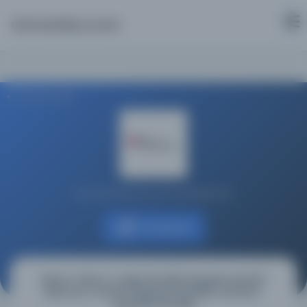
Osmanlica.com
Aramaya Dön
Koç Üniversitesi Suna Kıraç Kütüphanesi
Kaynağa git
Kānun-nāme-i cedid, MS 296; Marūzāt, MS 297;
Mecma'u Terchi’l-Beyyināt, MS 298; Tercihü’l-
Beyyināt, MS 299