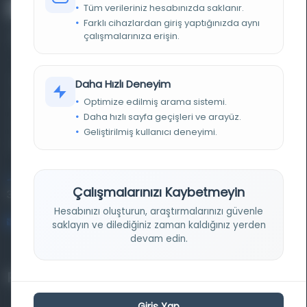
Tüm verileriniz hesabınızda saklanır.
Farklı cihazlardan giriş yaptığınızda aynı
çalışmalarınıza erişin.
Farklı dönem, dil ve coğrafyalara ait tarihî yazma ve
Daha Hızlı Deneyim
Optimize edilmiş arama sistemi.
basma eserleri, arşiv belgelerini, süreli yayınları ve görsel
Daha hızlı sayfa geçişleri ve arayüz.
materyalleri bir araya getiren kapsamlı bir dijital
Geliştirilmiş kullanıcı deneyimi.
kütüphane ve meta katalog.
Entertech Ofis: 322 İstanbul Ün. Avcılar Kampüsü Avcılar,
Çalışmalarınızı Kaybetmeyin
34320 İstanbul
Hesabınızı oluşturun, araştırmalarınızı güvenle
bilgi@osmanlica.com
saklayın ve dilediğiniz zaman kaldığınız yerden
devam edin.
Projelerimiz
Giriş Yap