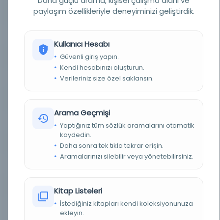
Daha güçlü arama, kişisel çalışma alanı ve
paylaşım özellikleriyle deneyiminizi geliştirdik.
BASIM TARIHI
1601
TÜR
Belge
Kullanıcı Hesabı
Güvenli giriş yapın.
DIL
Arapça
Kendi hesabınızı oluşturun.
Verileriniz size özel saklansın.
DIJITAL
Evet
YAZMA
Hayır
Arama Geçmişi
KÜTÜPHANE
St Andrews Üniversitesi Kütüphanesi
Yaptığınız tüm sözlük aramalarını otomatik
kaydedin.
KAYIT NUMARASI
alma991017093168708966
Daha sonra tek tıkla tekrar erişin.
Aramalarınızı silebilir veya yönetebilirsiniz.
LOKASYON
St Andrews Üniversitesi
TARIH
1601
Kitap Listeleri
İstediğiniz kitapları kendi koleksiyonunuza
NOTLAR
Al-Kashf wa'l-Beyan fi Taqrir al'Iyan, simya
ekleyin.
üzerine bir çalışma, 'Vahiy ve Kanıt veya Kişisel
Gözlem beyanı, dönüştürme sürecinin bilimi',