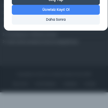
Osmanlica.com
Ücretsiz Kayıt Ol
Aruz ve Hece Ölçüsü
Daha Sonra
Türkçe Metin Sıklık Analizi
Kazakça Metin Sıklık Analizi
Transkripsiyon Alfabesi Çevirisi
Tarihi Dokümanlarda Görüntü İyileştirilmesi
Copyrights © 2026 Tüm Hakları Saklıdır. Mina ARGE
ANA SAYFA
KÜTÜPHANELER
HAKKINDA
İLETIŞIM