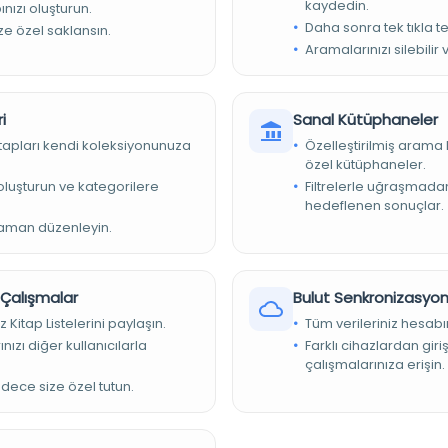
kaydedin.
nızı oluşturun.
Daha sonra tek tıkla te
ize özel saklansın.
Aramalarınızı silebilir 
itesi Kütüphaneleri
i
Sanal Kütüphaneler
5
kitapları kendi koleksiyonunuza
Özelleştirilmiş arama 
özel kütüphaneler.
journals_1305615428
e oluşturun ve kategorilere
Filtrelerle uğraşmad
ex Online, Freely Accessible Arts & Humanities Journals
hedeflenen sonuçlar.
zaman düzenleyin.
Tarih Kurumu), 1937-04, Vol.1 (2), p.289-298
r Çalışmalar
Bulut Senkronizasyo
z Kitap Listelerini paylaşın.
Tüm verileriniz hesabı
nızı diğer kullanıcılarla
Farklı cihazlardan giri
çalışmalarınıza erişin.
adece size özel tutun.