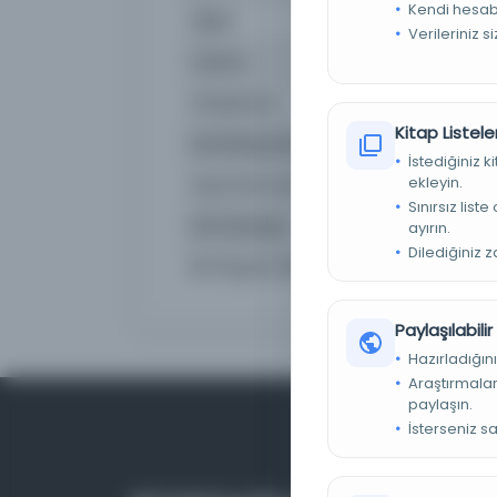
Kendi hesabı
Dijital
Evet
Verileriniz s
Yazma
Hayır
Kütüphane:
Purdue Ünivers
Kitap Listeler
Demirbaş Numarası
ISSN: 0041-425
İstediğiniz 
ekleyin.
Kayıt Numarası
cdi_proquest_
Sınırsız list
Atıf Kaynağı
Periodicals Ind
ayırın.
Dilediğiniz 
Bir Parçası Olduğu
Belleten (Türk 
Paylaşılabili
Hazırladığını
Araştırmaları
paylaşın.
İsterseniz s