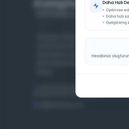
Daha Hızlı 
Optimize ed
Daha hızlı s
Geliştirilmiş
Farklı dönem, dil ve coğrafyalara ait tarihî
yazma ve basma eserleri, arşiv belgelerini,
süreli yayınları ve görsel materyalleri bir araya
Hesabınızı oluşturu
getiren kapsamlı bir dijital kütüphane ve meta
katalog.
Entertech Ofis: 322 İstanbul Ün. Avcılar
Kampüsü Avcılar, 34320 İstanbul
bilgi@osmanlica.com