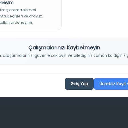
Deneyim
Projelerimiz
ilmiş arama sistemi.
ayfa geçişleri ve arayüz.
 kullanıcı deneyimi.
Osmanlica.com
Aruz ve Hece Ölçüsü
Çalışmalarınızı Kaybetmeyin
Türkçe Metin Sıklık Analizi
n, araştırmalarınızı güvenle saklayın ve dilediğiniz zaman kaldığını
Kazakça Metin Sıklık Analizi
Transkripsiyon Alfabesi Çevirisi
Tarihi Dokümanlarda Görüntü İyileştirilmesi
Giriş Yap
Ücretsiz Kayıt 