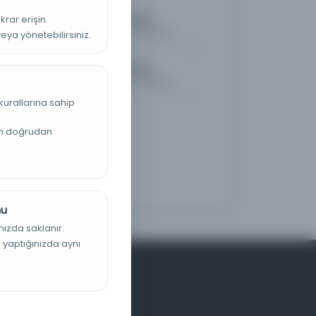
Vatan ve Hürriyet
krar erişin.
Kayıt Numarası: 4862873
veya yönetebilirsiniz.
Vatan ve Hürriyet
Kayıt Numarası: 5484148
kurallarına sahip
an doğrudan
nu
nızda saklanır.
ş yaptığınızda aynı