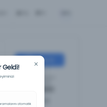
BETA
tişim
Giriş
TR
Kaynağa git
 Geldi!
eyiminizi
Purdue Üniversitesi
Kütüphaneleri
Diğer Nüshalar
2
 aramalarını otomatik