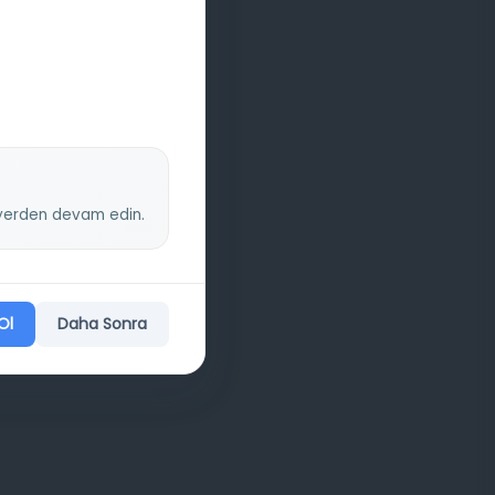
z yerden devam edin.
Ol
Daha Sonra