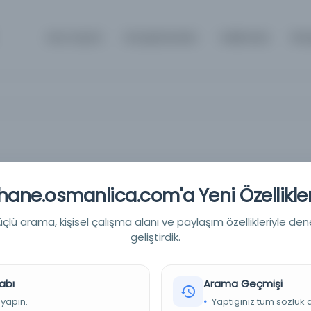
Ana Sayfa
Kütüphaneler
Hakkında
İle
ane.osmanlica.com'a Yeni Özellikler
yet
lü arama, kişisel çalışma alanı ve paylaşım özellikleriyle den
geliştirdik.
a: Türk Tarih Kurumu Basimevi
abı
Arama Geçmişi
 yapın.
Yaptığınız tüm sözlük