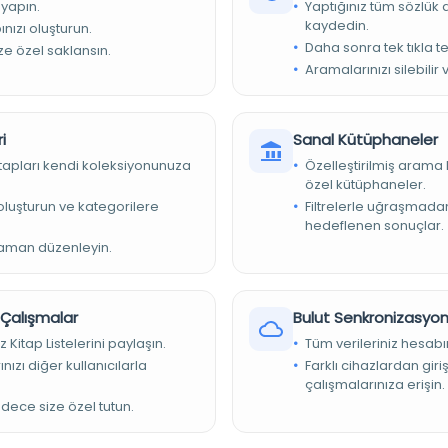
 yapın.
Yaptığınız tüm sözlük
kaydedin.
nızı oluşturun.
Daha sonra tek tıkla te
ize özel saklansın.
ons ; 29 cm
Aramalarınızı silebilir 
tesi – Madison Kütüphaneleri
i
Sanal Kütüphaneler
kitapları kendi koleksiyonunuza
Özelleştirilmiş arama 
özel kütüphaneler.
e oluşturun ve kategorilere
Filtrelerle uğraşmad
nmaktadır: [Shumara] 63 (Şubat/Mart 1991); kapaktan başlık.,
hedeflenen sonuçlar.
zaman düzenleyin.
gisi.
r Çalışmalar
Bulut Senkronizasyo
z Kitap Listelerini paylaşın.
Tüm verileriniz hesabı
nızı diğer kullanıcılarla
Farklı cihazlardan giri
çalışmalarınıza erişin.
adece size özel tutun.