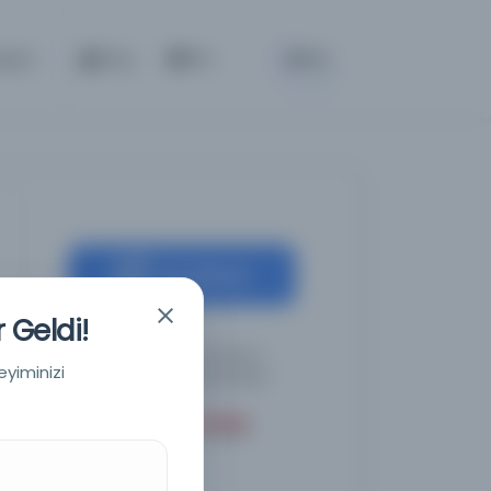
BETA
tişim
Giriş
TR
Kaynağa git
 Geldi!
Wisconsin Üniversitesi –
eyiminizi
Madison Kütüphaneleri