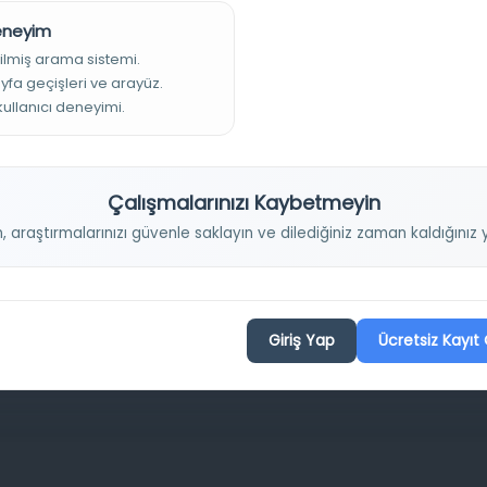
Deneyim
ilmiş arama sistemi.
Projelerimiz
ayfa geçişleri ve arayüz.
 kullanıcı deneyimi.
Osmanlica.com
Aruz ve Hece Ölçüsü
Çalışmalarınızı Kaybetmeyin
Türkçe Metin Sıklık Analizi
n, araştırmalarınızı güvenle saklayın ve dilediğiniz zaman kaldığını
Kazakça Metin Sıklık Analizi
Transkripsiyon Alfabesi Çevirisi
Tarihi Dokümanlarda Görüntü İyileştirilmesi
Giriş Yap
Ücretsiz Kayıt 