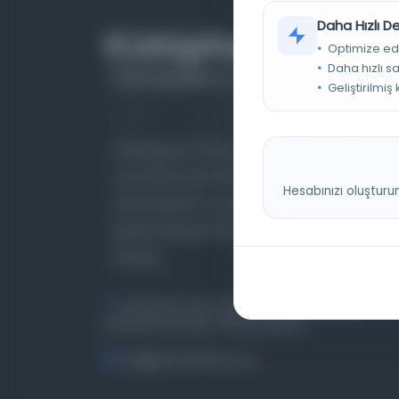
Daha Hızlı 
Optimize ed
Daha hızlı s
Geliştirilmiş
Farklı dönem, dil ve coğrafyalara ait tarihî
yazma ve basma eserleri, arşiv belgelerini,
Hesabınızı oluşturu
süreli yayınları ve görsel materyalleri bir araya
getiren kapsamlı bir dijital kütüphane ve meta
katalog.
Entertech Ofis: 322 İstanbul Ün. Avcılar
Kampüsü Avcılar, 34320 İstanbul
bilgi@osmanlica.com