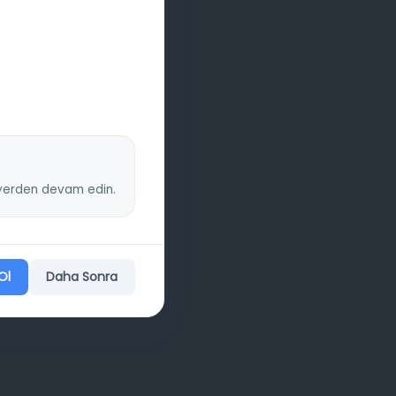
z yerden devam edin.
Ol
Daha Sonra