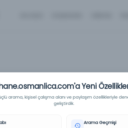
Ana Sayfa
Kütüphaneler
Hakkında
İle
ane.osmanlica.com'a Yeni Özellikler
lü arama, kişisel çalışma alanı ve paylaşım özellikleriyle den
geliştirdik.
abı
Arama Geçmişi