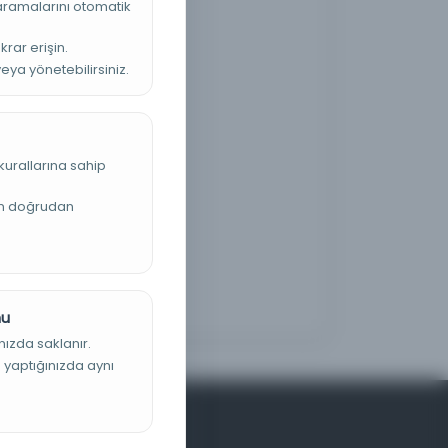
 aramalarını otomatik
krar erişin.
veya yönetebilirsiniz.
kurallarına sahip
an doğrudan
nu
nızda saklanır.
ş yaptığınızda aynı