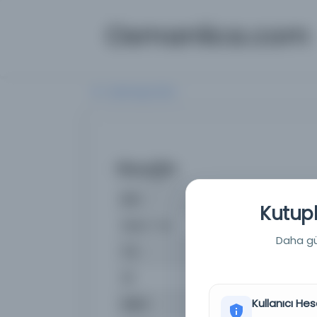
Osmanlica.com
Aramaya Dön
Hvurjin
İsim
Hvurjin
Kutuph
Basım Yeri
Tahran - F. Gulafra
Daha güç
Tür
Süreli Yayın
Dil
Farsça
Kullanıcı Hes
Dijital
Hayır