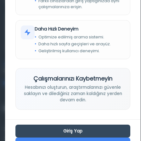
Farklı cihazlardan giriş yaptığınızda aynı
çalışmalarınıza erişin.
Farklı dönem, dil ve coğrafyalara ait tarihî yazma ve
basma eserleri, arşiv belgelerini, süreli yayınları ve görsel
Daha Hızlı Deneyim
Optimize edilmiş arama sistemi.
materyalleri bir araya getiren kapsamlı bir dijital
Daha hızlı sayfa geçişleri ve arayüz.
kütüphane ve meta katalog.
Geliştirilmiş kullanıcı deneyimi.
Entertech Ofis: 322 İstanbul Ün. Avcılar Kampüsü Avcılar,
34320 İstanbul
Çalışmalarınızı Kaybetmeyin
bilgi@osmanlica.com
Hesabınızı oluşturun, araştırmalarınızı güvenle
saklayın ve dilediğiniz zaman kaldığınız yerden
devam edin.
Projelerimiz
Osmanlica.com
Giriş Yap
Aruz ve Hece Ölçüsü