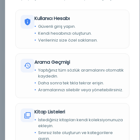
BASIM TARIHI
1936
BASIM YERI
Ankara - Ankara: Maden Tetkik ve Arama Genel
Kullanıcı Hesabı
Müdürlüğü, 1936-
Güvenli giriş yapın.
Kendi hesabınızı oluşturun.
KONU
Madenler ve mineral kaynakları -- Türkiye --
Süreli yayınlar, Mineral endüstrisi -- Türkiye --
Verileriniz size özel saklansın.
Süreli yayınlar, Jeoloji -- Türkiye -- Süreli yayınlar
TÜR
Süreli Yayın
Arama Geçmişi
Yaptığınız tüm sözlük aramalarını otomatik
DIL
Türkçe
kaydedin.
Daha sonra tek tıkla tekrar erişin.
DIJITAL
Hayır
Aramalarınızı silebilir veya yönetebilirsiniz.
YAZMA
Hayır
Kitap Listeleri
FIZIKSEL BOYUTLAR
c. : şkl. , res. , tbl. , fotog. ; 28 cm.
İstediğiniz kitapları kendi koleksiyonunuza
ekleyin.
KÜTÜPHANE
Bursa Uludağ Üniversitesi Kütüphanesi
Sınırsız liste oluşturun ve kategorilere
ayırın.
DEMIRBAŞ NUMARASI
buul.100980