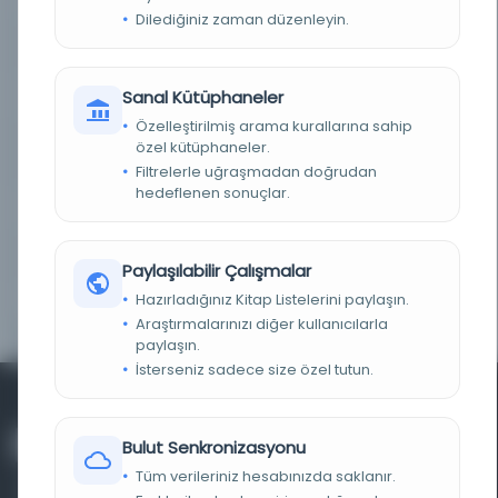
Dilediğiniz zaman düzenleyin.
KAYIT NUMARASI
t3luucouuz
Sanal Kütüphaneler
TARIH
1936
Özelleştirilmiş arama kurallarına sahip
NOTLAR
Niteleme, Sayı 132, 2006'ya göre yapılmıştır.,
özel kütüphaneler.
ULAKBİM
Filtrelerle uğraşmadan doğrudan
hedeflenen sonuçlar.
ISSN
1304-334X
YAYIN SIKLIĞI
Yılda iki sayı
Paylaşılabilir Çalışmalar
Hazırladığınız Kitap Listelerini paylaşın.
SÜRELI YAYIN TARIHLERI
Sayı 1, (1936-)
Araştırmalarınızı diğer kullanıcılarla
paylaşın.
İsterseniz sadece size özel tutun.
Bulut Senkronizasyonu
Tüm verileriniz hesabınızda saklanır.