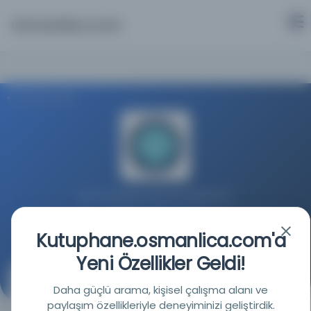
Osmanlica.com
Aramaya Dön
Bursa Uludağ Üniversitesi Kütüphanesi
Kaynağa git
Kutuphane.osmanlica.com'a
Yeni Özellikler Geldi!
Maden Tetkik ve Arama dergisi.
Daha güçlü arama, kişisel çalışma alanı ve
paylaşım özellikleriyle deneyiminizi geliştirdik.