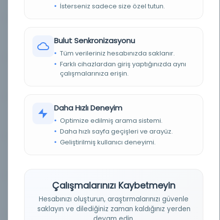
5301555
Think...
İsterseniz sadece size özel tutun.
Conceptual Pattern of Strategic
Kayıt Numarası:
Bulut Senkronizasyonu
5302359
Think...
Tüm verileriniz hesabınızda saklanır.
Farklı cihazlardan giriş yaptığınızda aynı
Conceptual Pattern of Strategic
çalışmalarınıza erişin.
Kayıt Numarası:
5302939
Think...
Daha Hızlı Deneyim
Conceptual Pattern of Strategic
Kayıt Numarası:
Optimize edilmiş arama sistemi.
5303966
Think...
Daha hızlı sayfa geçişleri ve arayüz.
Geliştirilmiş kullanıcı deneyimi.
Conceptual Pattern of Strategic
Kayıt Numarası:
5307559
Think...
Çalışmalarınızı Kaybetmeyin
Conceptual Pattern of Strategic
Kayıt Numarası:
Hesabınızı oluşturun, araştırmalarınızı güvenle
5334558
Think...
saklayın ve dilediğiniz zaman kaldığınız yerden
devam edin.