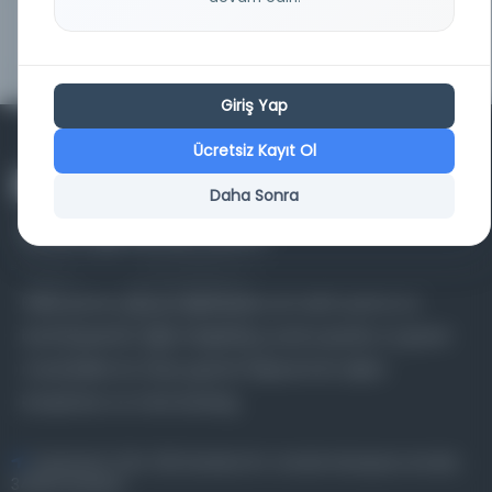
Conceptual Pattern of Strategic
Kayıt Numarası:
5392198
Think...
Giriş Yap
Ücretsiz Kayıt Ol
Daha Sonra
Farklı dönem, dil ve coğrafyalara ait tarihî yazma ve
basma eserleri, arşiv belgelerini, süreli yayınları ve görsel
materyalleri bir araya getiren kapsamlı bir dijital
kütüphane ve meta katalog.
Entertech Ofis: 322 İstanbul Ün. Avcılar Kampüsü Avcılar,
34320 İstanbul