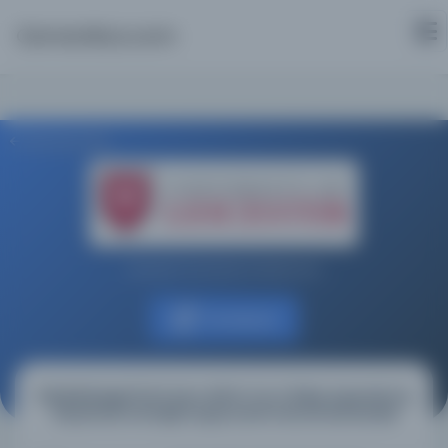
Osmanlica.com
Aramaya Dön
Leicester Üniversitesi Kütüphanesi
Kaynağa git
Nahjolbelageh'de İmam Ali'nin (a.s.) Bakış Açısından İş
Hayatında Stratejik Düşüncenin Kavramsal Modeli