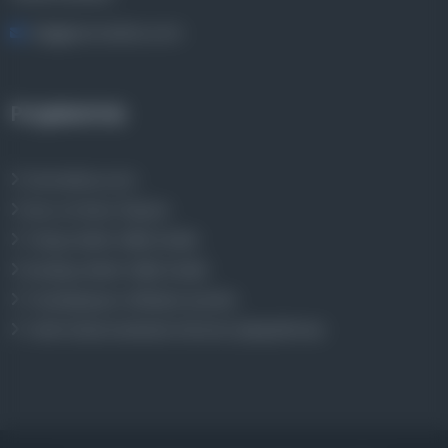
bilgi@osmanlica.com
Projelerimiz
Osmanlica.com
Aruz ve Hece Ölçüsü
Türkçe Metin Sıklık Analizi
Kazakça Metin Sıklık Analizi
Transkripsiyon Alfabesi Çevirisi
Tarihi Dokümanlarda Görüntü İyileştirilmesi