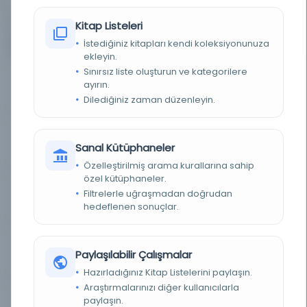
sunulmasını gerektirir.
Kitap Listeleri
İstediğiniz kitapları kendi koleksiyonunuza
11
Diğer Nüshalar
ekleyin.
Sınırsız liste oluşturun ve kategorilere
Conceptual Pattern of Strategic
Kayıt Numarası:
ayırın.
4692112
Think...
Dilediğiniz zaman düzenleyin.
Conceptual Pattern of Strategic
Kayıt Numarası:
Sanal Kütüphaneler
4867872
Think...
Özelleştirilmiş arama kurallarına sahip
özel kütüphaneler.
Conceptual Pattern of Strategic
Filtrelerle uğraşmadan doğrudan
Kayıt Numarası:
5217912
Think...
hedeflenen sonuçlar.
Conceptual Pattern of Strategic
Kayıt Numarası:
Paylaşılabilir Çalışmalar
5294803
Think...
Hazırladığınız Kitap Listelerini paylaşın.
Araştırmalarınızı diğer kullanıcılarla
Conceptual Pattern of Strategic
paylaşın.
Kayıt Numarası: