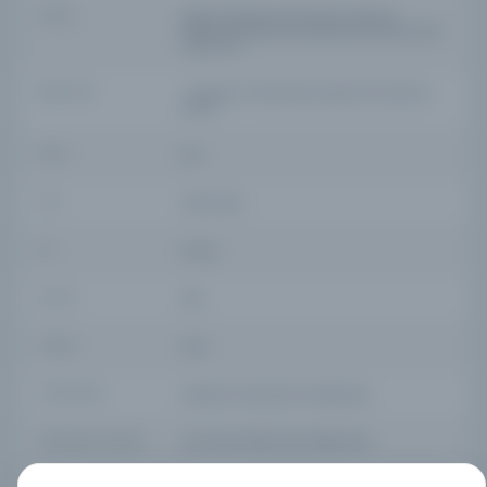
YAZAR
Asghar Sharbaz, Mirza Hassan Hosseini,
Muhammad Mahmoud Maymand, Muhammad
Tugh Amin
BASIM YERI
- Hawzah ve Üniversitesi Araştırma Enstitüsü
(RIHU)
KONU
Etik
TÜR
Süreli Yayın
DIL
Farsça
DIJITAL
Evet
YAZMA
Hayır
KÜTÜPHANE
Leicester Üniversitesi Kütüphanesi
DEMIRBAŞ NUMARASI
ISSN: 2345-6698, EISSN: 2588-4697