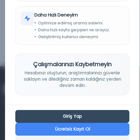
Daha Hızlı Deneyim
An Investigation into the
Kayıt Numarası:
Optimize edilmiş arama sistemi.
5313127
Relationshi...
Daha hızlı sayfa geçişleri ve arayüz.
Geliştirilmiş kullanıcı deneyimi.
An Investigation into the
Kayıt Numarası:
5392649
Relationshi...
Çalışmalarınızı Kaybetmeyin
Hesabınızı oluşturun, araştırmalarınızı güvenle
saklayın ve dilediğiniz zaman kaldığınız yerden
devam edin.
Giriş Yap
Farklı dönem, dil ve coğrafyalara ait tarihî yazma ve
Ücretsiz Kayıt Ol
basma eserleri, arşiv belgelerini, süreli yayınları ve görsel