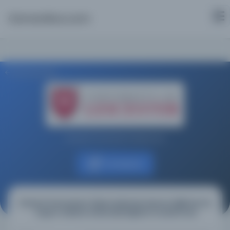
Osmanlica.com
Aramaya Dön
Leicester Üniversitesi Kütüphanesi
Kaynağa git
Shahed Üniversitesi Öğrencilerinde Manevi Eğilimler ile
Yaşam Kalitesi Arasındaki İlişkinin İncelenmesi