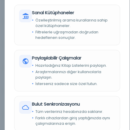
An Investigation into the
Kayıt Numarası:
Sanal Kütüphaneler
4692654
Relationshi...
Özelleştirilmiş arama kurallarına sahip
özel kütüphaneler.
An Investigation into the
Filtrelerle uğraşmadan doğrudan
Kayıt Numarası:
4867633
Relationshi...
hedeflenen sonuçlar.
An Investigation into the
Kayıt Numarası:
Paylaşılabilir Çalışmalar
5226551
Relationshi...
Hazırladığınız Kitap Listelerini paylaşın.
Araştırmalarınızı diğer kullanıcılarla
An Investigation into the
paylaşın.
Kayıt Numarası:
5300055
Relationshi...
İsterseniz sadece size özel tutun.
An Investigation into the
Kayıt Numarası:
Bulut Senkronizasyonu
5303558
Relationshi...
Tüm verileriniz hesabınızda saklanır.
Farklı cihazlardan giriş yaptığınızda aynı
An Investigation into the
çalışmalarınıza erişin.
Kayıt Numarası:
5304381
Relationshi...