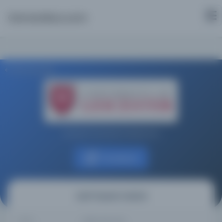
Osmanlica.com
Aramaya Dön
Leicester Üniversitesi Kütüphanesi
Kaynağa git
Zarif Pasanin hatirati
YAZAR
KARAL, Enver Ziya