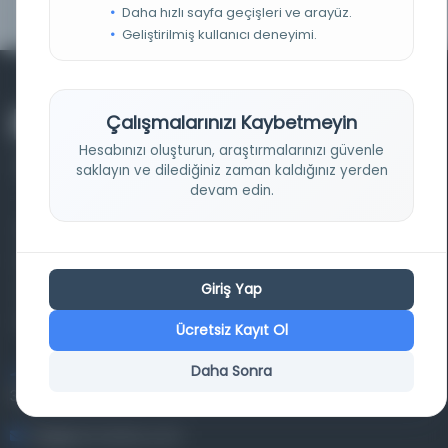
Daha hızlı sayfa geçişleri ve arayüz.
Geliştirilmiş kullanıcı deneyimi.
Çalışmalarınızı Kaybetmeyin
Hesabınızı oluşturun, araştırmalarınızı güvenle
saklayın ve dilediğiniz zaman kaldığınız yerden
devam edin.
Farklı dönem, dil ve coğrafyalara ait tarihî yazma ve
basma eserleri, arşiv belgelerini, süreli yayınları ve görsel
Giriş Yap
materyalleri bir araya getiren kapsamlı bir dijital
kütüphane ve meta katalog.
Ücretsiz Kayıt Ol
Daha Sonra
Entertech Ofis: 322 İstanbul Ün. Avcılar Kampüsü Avcılar,
34320 İstanbul
bilgi@osmanlica.com