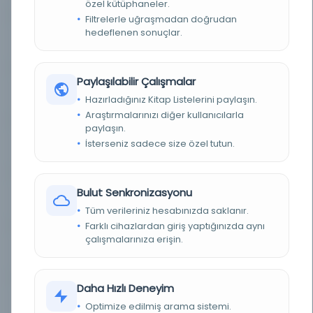
özel kütüphaneler.
Filtrelerle uğraşmadan doğrudan
hedeflenen sonuçlar.
Zarif Pasanin hatirati
Kayıt Numarası: 5292253
Paylaşılabilir Çalışmalar
Zarif Pasanin hatirati
Kayıt Numarası: 5304847
Hazırladığınız Kitap Listelerini paylaşın.
Araştırmalarınızı diğer kullanıcılarla
paylaşın.
İsterseniz sadece size özel tutun.
Zarif Pasanin hatirati
Kayıt Numarası: 5392001
Bulut Senkronizasyonu
Zarif Pasanin hatirati
Kayıt Numarası: 5416987
Tüm verileriniz hesabınızda saklanır.
Farklı cihazlardan giriş yaptığınızda aynı
çalışmalarınıza erişin.
Zarif Pasanin hatirati
Kayıt Numarası: 5426378
Daha Hızlı Deneyim
Zarif Pasanin hatirati
Kayıt Numarası: 5463370
Optimize edilmiş arama sistemi.