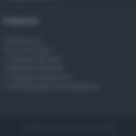
Projelerimiz
Osmanlica.com
Aruz ve Hece Ölçüsü
Türkçe Metin Sıklık Analizi
Kazakça Metin Sıklık Analizi
Transkripsiyon Alfabesi Çevirisi
Tarihi Dokümanlarda Görüntü İyileştirilmesi
Copyrights © 2026 Tüm Hakları Saklıdır. Mina ARGE