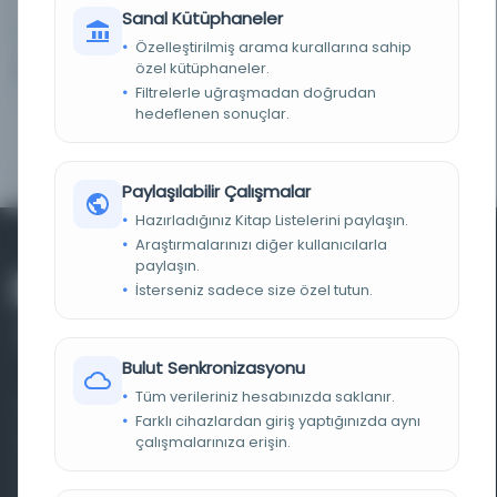
and Primary Sources Collection
Sanal Kütüphaneler
Özelleştirilmiş arama kurallarına sahip
özel kütüphaneler.
1
Diğer Nüshalar
Filtrelerle uğraşmadan doğrudan
hedeflenen sonuçlar.
Milletler Arası Şark Tetkikleri
Kayıt Numarası:
4690158
Cemiy...
Paylaşılabilir Çalışmalar
Hazırladığınız Kitap Listelerini paylaşın.
Araştırmalarınızı diğer kullanıcılarla
paylaşın.
İsterseniz sadece size özel tutun.
Bulut Senkronizasyonu
Tüm verileriniz hesabınızda saklanır.
Farklı dönem, dil ve coğrafyalara ait tarihî yazma ve
Farklı cihazlardan giriş yaptığınızda aynı
basma eserleri, arşiv belgelerini, süreli yayınları ve görsel
çalışmalarınıza erişin.
materyalleri bir araya getiren kapsamlı bir dijital