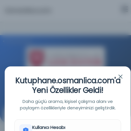
Osmanlica.com
Aramaya Dön
Kutuphane.osmanlica.com'a
Leicester Üniversitesi Kütüphanesi
Yeni Özellikler Geldi!
Kaynağa git
Daha güçlü arama, kişisel çalışma alanı ve
paylaşım özellikleriyle deneyiminizi geliştirdik.
Milletler Arası Şark Tetkikleri Cemiyeti: Senelik rapor ve
Bilânço
Kullanıcı Hesabı