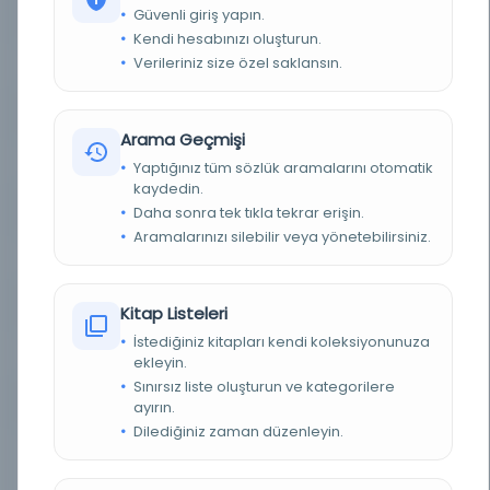
Güvenli giriş yapın.
BASIM YERI
- E. J. Brill
Kendi hesabınızı oluşturun.
Verileriniz size özel saklansın.
KONU
Oriens, 1950-10, Vol.3 (2), p.2-2
TÜR
Süreli Yayın
Arama Geçmişi
DIL
Türkçe
Yaptığınız tüm sözlük aramalarını otomatik
kaydedin.
DIJITAL
Daha sonra tek tıkla tekrar erişin.
Evet
Aramalarınızı silebilir veya yönetebilirsiniz.
YAZMA
Hayır
KÜTÜPHANE
Leicester Üniversitesi Kütüphanesi
Kitap Listeleri
İstediğiniz kitapları kendi koleksiyonunuza
DEMIRBAŞ NUMARASI
ISSN: 0078-6527
ekleyin.
Sınırsız liste oluşturun ve kategorilere
KAYIT NUMARASI
cdi_jstor_primary_1579461
ayırın.
Dilediğiniz zaman düzenleyin.
LOKASYON
JSTOR:Jisc Collections:JSTOR Archive Collections
Agreement 2024-2026:Essential Collection, JSTOR
Arts and Sciences III, JSTOR Archival Journals