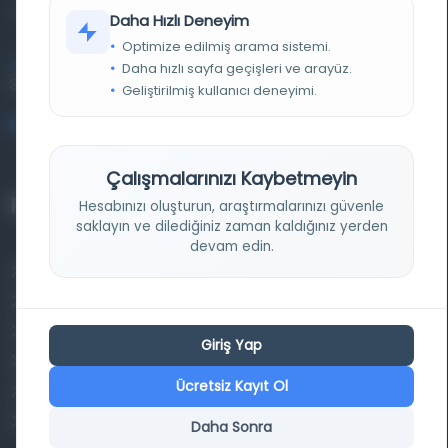
kütüphane ve meta katalog.
Daha Hızlı Deneyim
Optimize edilmiş arama sistemi.
Entertech Ofis: 322 İstanbul Ün. Avcılar Kampüsü Avcılar,
Daha hızlı sayfa geçişleri ve arayüz.
34320 İstanbul
Geliştirilmiş kullanıcı deneyimi.
bilgi@osmanlica.com
Çalışmalarınızı Kaybetmeyin
Projelerimiz
Hesabınızı oluşturun, araştırmalarınızı güvenle
saklayın ve dilediğiniz zaman kaldığınız yerden
devam edin.
Osmanlica.com
Aruz ve Hece Ölçüsü
Türkçe Metin Sıklık Analizi
Giriş Yap
Kazakça Metin Sıklık Analizi
Ücretsiz Kayıt Ol
Transkripsiyon Alfabesi Çevirisi
Tarihi Dokümanlarda Görüntü İyileştirilmesi
Daha Sonra