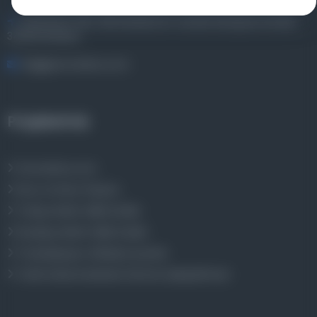
Entertech Ofis: 322 İstanbul Ün. Avcılar Kampüsü Avcılar,
34320 İstanbul
bilgi@osmanlica.com
Projelerimiz
Osmanlica.com
Aruz ve Hece Ölçüsü
Türkçe Metin Sıklık Analizi
Kazakça Metin Sıklık Analizi
Transkripsiyon Alfabesi Çevirisi
Tarihi Dokümanlarda Görüntü İyileştirilmesi