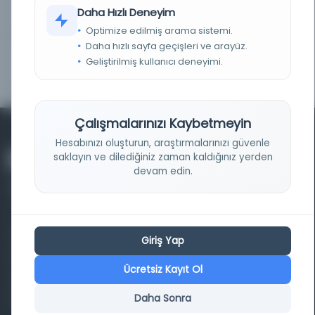
Kayıt Numarası:
5311060
Daha Hızlı Deneyim
نهی ...
Optimize edilmiş arama sistemi.
Daha hızlı sayfa geçişleri ve arayüz.
بررسی نقش و تأثیر امر به معروف و
Kayıt Numarası:
Geliştirilmiş kullanıcı deneyimi.
5392495
نهی ...
Çalışmalarınızı Kaybetmeyin
Hesabınızı oluşturun, araştırmalarınızı güvenle
saklayın ve dilediğiniz zaman kaldığınız yerden
devam edin.
Farklı dönem, dil ve coğrafyalara ait tarihî yazma ve
Giriş Yap
basma eserleri, arşiv belgelerini, süreli yayınları ve görsel
Ücretsiz Kayıt Ol
materyalleri bir araya getiren kapsamlı bir dijital
Daha Sonra
kütüphane ve meta katalog.