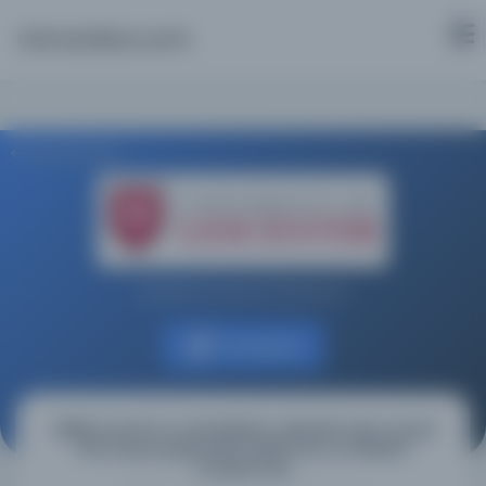
Osmanlica.com
Aramaya Dön
Leicester Üniversitesi Kütüphanesi
Kaynağa git
İyiliği emretme ve kötülükten sakındırmanın sosyal
sermayeyi güçlendirmedeki rolü ve etkisinin
incelenmesi