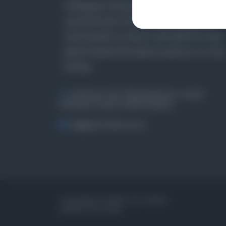
Farklı dönem, dil ve coğrafyalara ait tarihî
yazma ve basma eserleri, arşiv belgelerini,
süreli yayınları ve görsel materyalleri bir araya
getiren kapsamlı bir dijital kütüphane ve meta
katalog.
Entertech Ofis: 322 İstanbul Ün. Avcılar
Kampüsü Avcılar, 34320 İstanbul
bilgi@osmanlica.com
Copyrights © 2026 Tüm Hakları
Saklıdır. Mina ARGE