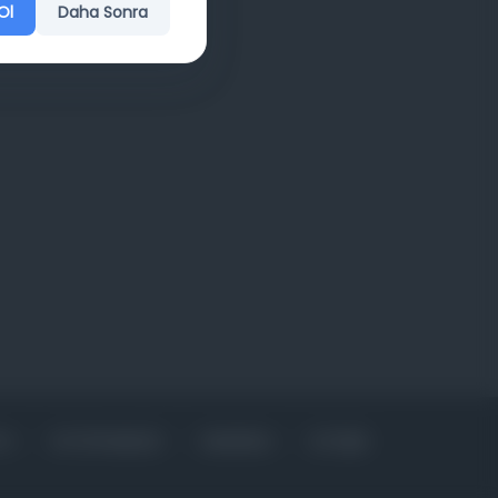
Ol
Daha Sonra
FA
KÜTÜPHANELER
HAKKINDA
İLETIŞIM