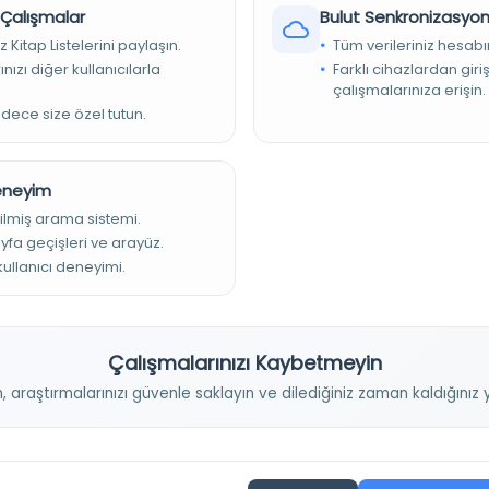
r Çalışmalar
Bulut Senkronizasyo
z Kitap Listelerini paylaşın.
Tüm verileriniz hesabı
nızı diğer kullanıcılarla
Farklı cihazlardan giri
çalışmalarınıza erişin.
adece size özel tutun.
Deneyim
ilmiş arama sistemi.
ayfa geçişleri ve arayüz.
 kullanıcı deneyimi.
Çalışmalarınızı Kaybetmeyin
Projelerimiz
n, araştırmalarınızı güvenle saklayın ve dilediğiniz zaman kaldığını
Osmanlica.com