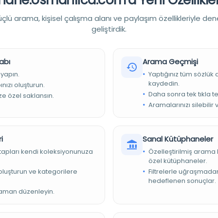
lü arama, kişisel çalışma alanı ve paylaşım özellikleriyle den
geliştirdik.
abı
Arama Geçmişi
üphanesi
 yapın.
Yaptığınız tüm sözlük
37879/ttkbelleten.1429748
kaydedin.
nızı oluşturun.
Daha sonra tek tıkla te
ize özel saklansın.
Aramalarınızı silebilir 
oaj_org_article_37dee4cff81e40d286c487560b5b6cfd
ccess Journals
i
Sanal Kütüphaneler
kitapları kendi koleksiyonunuza
Özelleştirilmiş arama 
 çıkmaz Beşinci Orduya sürülmüş olan Erkanıharp Kolağası
özel kütüphaneler.
elanik’te görüyoruz. Bu, usulü dairesinde izinli bir geliş değil,
e oluşturun ve kategorilere
Filtrelerle uğraşmad
e takayyüdünden sıyrılarak bir kaçış idi. İzah edelim
hedeflenen sonuçlar.
zaman düzenleyin.