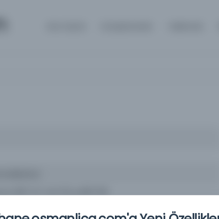
m
Ana Sayfa
Kütüphaneler
Hakkında
umu Basimevi
u), 1937-07, Vol.1 (3), p.605-610
ane.osmanlica.com'a Yeni Özellikler