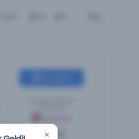
BETA
İletişim
Giriş
TR
Kaynağa git
Leicester Üniversitesi
Kütüphanesi
Diğer Nüshalar
8
 Geldi!