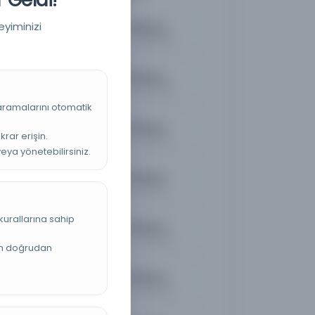
eyiminizi
Mukaddes Tabanca
Kayıt Numarası: 4866790
Mukaddes Tabanca
Kayıt Numarası: 5226349
 aramalarını otomatik
Mukaddes Tabanca
krar erişin.
Kayıt Numarası: 5299913
veya yönetebilirsiniz.
Mukaddes Tabanca
Kayıt Numarası: 5312977
kurallarına sahip
Mukaddes Tabanca
Kayıt Numarası: 5392632
an doğrudan
Mukaddes Tabanca
Kayıt Numarası: 5423276