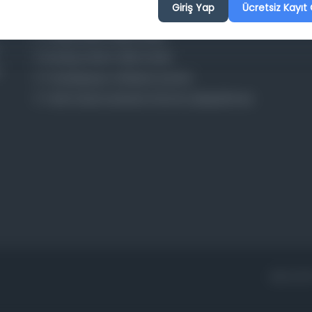
Giriş Yap
Ücretsiz Kayıt 
Aruz ve Hece Ölçüsü
Türkçe Metin Sıklık Analizi
Kazakça Metin Sıklık Analizi
Transkripsiyon Alfabesi Çevirisi
Tarihi Dokümanlarda Görüntü İyileştirilmesi
ANA SAY