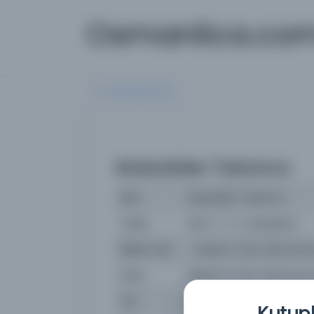
Osmanlica.co
Aramaya Dön
Mukaddes Tabanca
İsim
Mukaddes Tabanca
Yazar
ÂFET, T. T. K. Asbaskani
Basım Yeri
- Ankara: Türk Tarih Kur
Konu
Belleten (Türk Tarih Kurum
Tür
Süreli Yayın
Kutuph