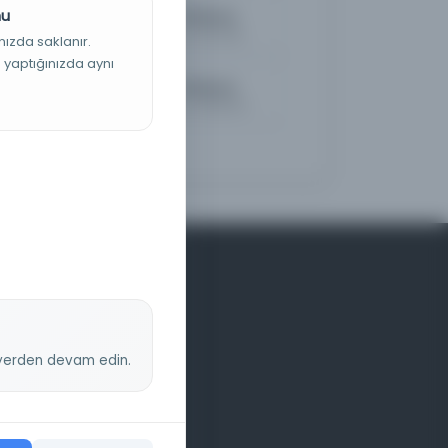
nu
Mukaddes Tabanca
Kayıt Numarası: 5427282
nızda saklanır.
ş yaptığınızda aynı
Mukaddes Tabanca
Kayıt Numarası: 5469304
z yerden devam edin.