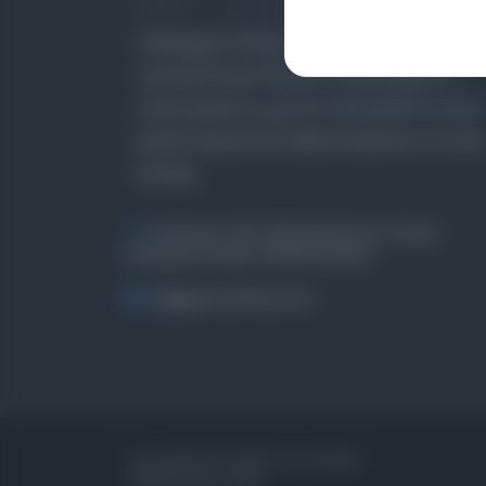
Farklı dönem, dil ve coğrafyalara ait tarihî
yazma ve basma eserleri, arşiv belgelerini,
süreli yayınları ve görsel materyalleri bir araya
getiren kapsamlı bir dijital kütüphane ve meta
katalog.
Entertech Ofis: 322 İstanbul Ün. Avcılar
Kampüsü Avcılar, 34320 İstanbul
bilgi@osmanlica.com
Copyrights © 2026 Tüm Hakları
Saklıdır. Mina ARGE