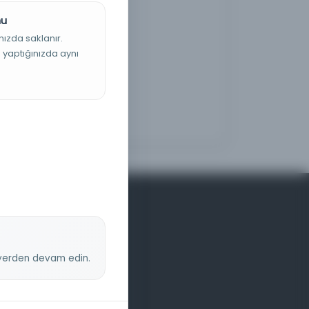
nu
nızda saklanır.
ş yaptığınızda aynı
z yerden devam edin.