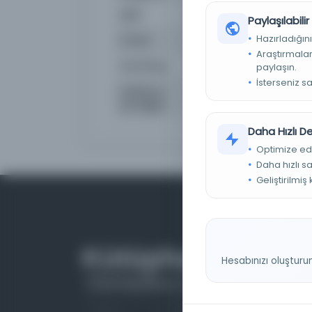
Şekil
Basılı
Paylaşılabili
Hazırladığını
Ortam
Kağıt
Araştırmaları
Demirbaş
S95082
paylaşın.
İsterseniz s
Sınıflama
1092/SÖ 1884 k.1
yer bilgisi
Daha Hızlı 
Optimize ed
Daha hızlı s
Geliştirilmiş
Hesabınızı oluşturu