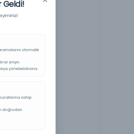
 Geldi!
eyiminizi
 aramalarını otomatik
krar erişin.
veya yönetebilirsiniz.
kurallarına sahip
an doğrudan