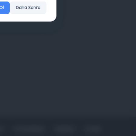
Ol
Daha Sonra
FA
KÜTÜPHANELER
HAKKINDA
İLETIŞIM