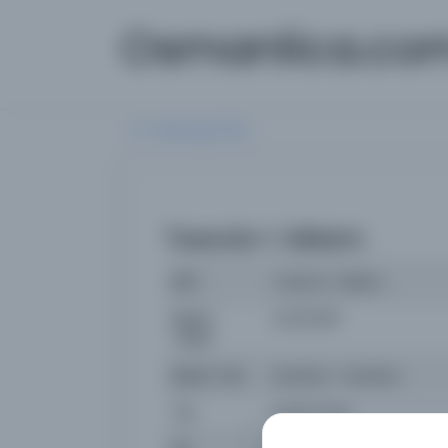
Osmanlica.co
Aramaya Dön
Taavün-i Aklam
İsim
Taavün-i Aklam
Basım
24.05.2011
Tarihi:
Basım Yeri
İstanbul - İstanbul
Tür
Süreli Yayın