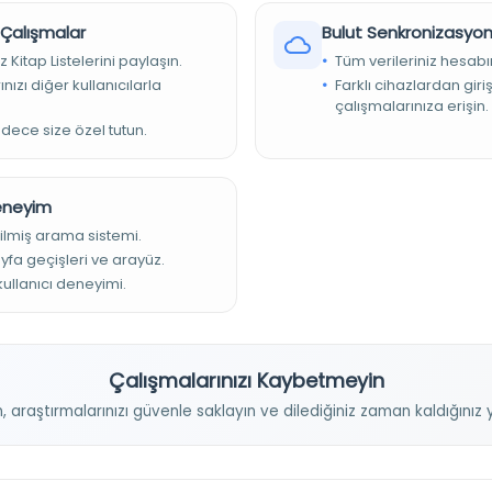
r Çalışmalar
Bulut Senkronizasyo
z Kitap Listelerini paylaşın.
Tüm verileriniz hesabı
nızı diğer kullanıcılarla
Farklı cihazlardan giri
çalışmalarınıza erişin.
adece size özel tutun.
Deneyim
ilmiş arama sistemi.
ayfa geçişleri ve arayüz.
 kullanıcı deneyimi.
Çalışmalarınızı Kaybetmeyin
n, araştırmalarınızı güvenle saklayın ve dilediğiniz zaman kaldığını
Projelerimiz