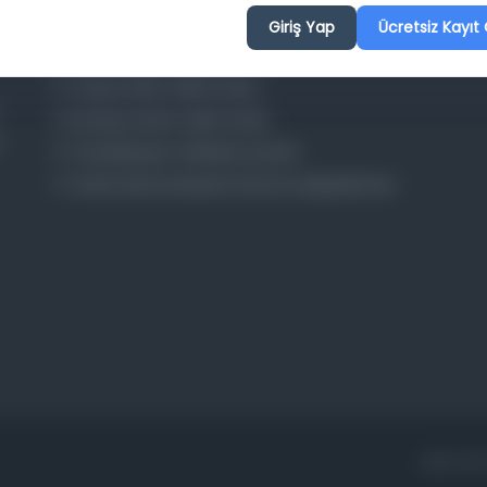
Osmanlica.com
Giriş Yap
Ücretsiz Kayıt 
Aruz ve Hece Ölçüsü
Türkçe Metin Sıklık Analizi
Kazakça Metin Sıklık Analizi
Transkripsiyon Alfabesi Çevirisi
Tarihi Dokümanlarda Görüntü İyileştirilmesi
ANA SAY