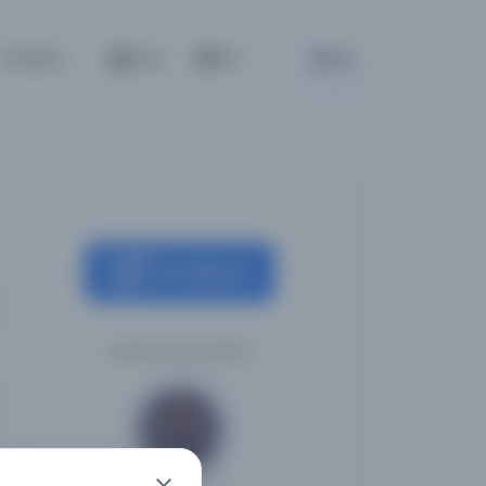
BETA
İletişim
Giriş
TR
Kaynağa git
Atatürk Üniversitesi