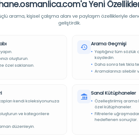
ane.osmanlica.com'a Yeni Özellikler
lü arama, kişisel çalışma alanı ve paylaşım özellikleriyle den
geliştirdik.
abı
Arama Geçmişi
 yapın.
Yaptığınız tüm sözlük
kaydedin.
nızı oluşturun.
Daha sonra tek tıkla te
ize özel saklansın.
Aramalarınızı silebilir 
FETTİN ÖZEGE
i
Sanal Kütüphaneler
kitapları kendi koleksiyonunuza
Özelleştirilmiş arama 
lık). İmtiyaz Sahibleri: Muallim Naci-Selanikli Tevfik. İstanbul.
özel kütüphaneler.
22 1303:1-44 1304:45-47
e oluşturun ve kategorilere
Filtrelerle uğraşmad
hedeflenen sonuçlar.
zaman düzenleyin.