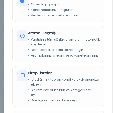
Güvenli giriş yapın.
TÜR
Süreli Yayın
Kendi hesabınızı oluşturun.
Verileriniz size özel saklansın.
DIL
Türkçe
DIJITAL
Evet
Arama Geçmişi
Yaptığınız tüm sözlük aramalarını otomatik
YAZMA
Hayır
kaydedin.
Daha sonra tek tıkla tekrar erişin.
KÜTÜPHANE
Türkiye Yazma Eserler Kurumu Başkanlığı
Aramalarınızı silebilir veya yönetebilirsiniz.
DEMIRBAŞ NUMARASI
484718
Kitap Listeleri
KAYIT NUMARASI
484718
İstediğiniz kitapları kendi koleksiyonunuza
ekleyin.
LOKASYON
Millet Kütüphanesi/Gazete Mecmua
Sınırsız liste oluşturun ve kategorilere
ayırın.
KOLEKSIYON NO.
015236
Dilediğiniz zaman düzenleyin.
2
Diğer Nüshalar