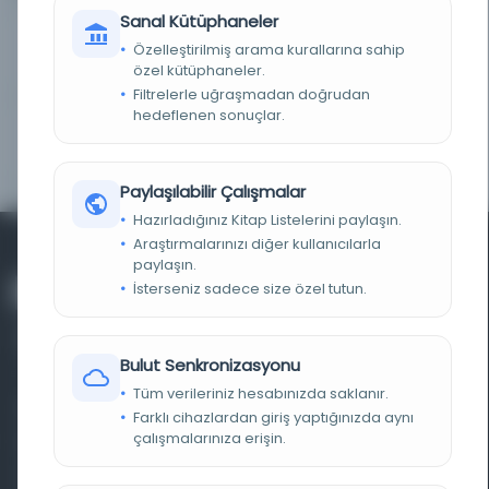
Sanal Kütüphaneler
Musavver malumat
Kayıt Numarası:
Özelleştirilmiş arama kurallarına sahip
2651390
1317/362/0302
özel kütüphaneler.
Filtrelerle uğraşmadan doğrudan
hedeflenen sonuçlar.
Musavver malumat
Kayıt Numarası:
2893529
1317/362/0305
Paylaşılabilir Çalışmalar
Hazırladığınız Kitap Listelerini paylaşın.
Araştırmalarınızı diğer kullanıcılarla
paylaşın.
İsterseniz sadece size özel tutun.
Bulut Senkronizasyonu
Tüm verileriniz hesabınızda saklanır.
Farklı dönem, dil ve coğrafyalara ait tarihî yazma ve
Farklı cihazlardan giriş yaptığınızda aynı
çalışmalarınıza erişin.
basma eserleri, arşiv belgelerini, süreli yayınları ve görsel
materyalleri bir araya getiren kapsamlı bir dijital