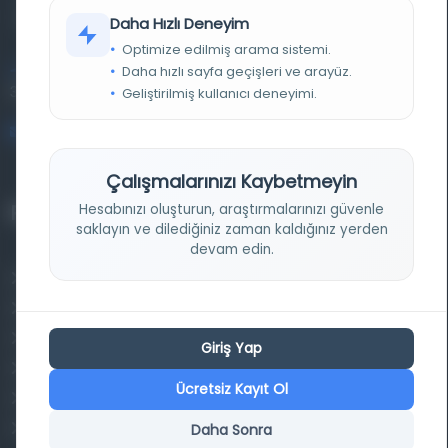
kütüphane ve meta katalog.
Daha Hızlı Deneyim
Optimize edilmiş arama sistemi.
Daha hızlı sayfa geçişleri ve arayüz.
Entertech Ofis: 322 İstanbul Ün. Avcılar Kampüsü Avcılar,
34320 İstanbul
Geliştirilmiş kullanıcı deneyimi.
bilgi@osmanlica.com
Çalışmalarınızı Kaybetmeyin
Projelerimiz
Hesabınızı oluşturun, araştırmalarınızı güvenle
saklayın ve dilediğiniz zaman kaldığınız yerden
devam edin.
Osmanlica.com
Aruz ve Hece Ölçüsü
Türkçe Metin Sıklık Analizi
Giriş Yap
Kazakça Metin Sıklık Analizi
Ücretsiz Kayıt Ol
Transkripsiyon Alfabesi Çevirisi
Tarihi Dokümanlarda Görüntü İyileştirilmesi
Daha Sonra