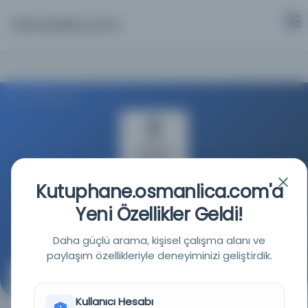
Osmanlica.com
Aramaya Dön
Kutuphane.osmanlica.com'a
Türkiye Yazma Eserler Kurumu Başkanlığı
Yeni Özellikler Geldi!
Kaynağa git
Daha güçlü arama, kişisel çalışma alanı ve
paylaşım özellikleriyle deneyiminizi geliştirdik.
Daha fazla bilgi için 1317/362/0303'ü arayın.
(Musavver malumat 1317/362/0303)
Kullanıcı Hesabı