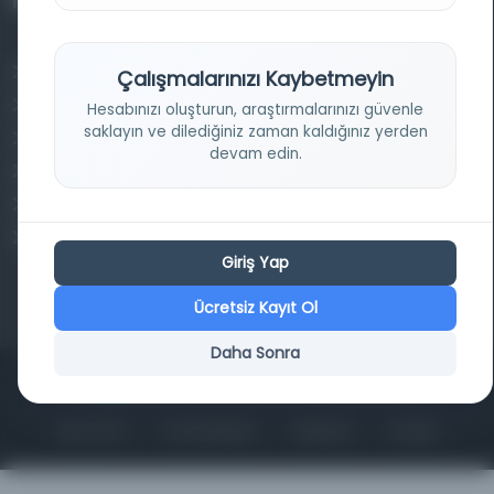
Projelerimiz
Osmanlica.com
Çalışmalarınızı Kaybetmeyin
Aruz ve Hece Ölçüsü
Hesabınızı oluşturun, araştırmalarınızı güvenle
saklayın ve dilediğiniz zaman kaldığınız yerden
Türkçe Metin Sıklık Analizi
devam edin.
Kazakça Metin Sıklık Analizi
Transkripsiyon Alfabesi Çevirisi
Tarihi Dokümanlarda Görüntü İyileştirilmesi
Giriş Yap
Ücretsiz Kayıt Ol
Daha Sonra
Copyrights © 2026 Tüm Hakları Saklıdır. Mina ARGE
ANA SAYFA
KÜTÜPHANELER
HAKKINDA
İLETIŞIM