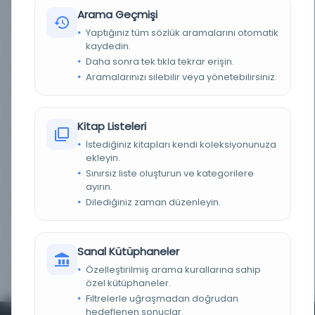
Arama Geçmişi
TÜR
Süreli Yayın
Yaptığınız tüm sözlük aramalarını otomatik
kaydedin.
DIL
Türkçe
Daha sonra tek tıkla tekrar erişin.
Aramalarınızı silebilir veya yönetebilirsiniz.
DIJITAL
Evet
YAZMA
Hayır
Kitap Listeleri
KÜTÜPHANE
Türkiye Yazma Eserler Kurumu Başkanlığı
İstediğiniz kitapları kendi koleksiyonunuza
ekleyin.
Sınırsız liste oluşturun ve kategorilere
DEMIRBAŞ NUMARASI
488425
ayırın.
Dilediğiniz zaman düzenleyin.
KAYIT NUMARASI
488425
LOKASYON
Millet Kütüphanesi/Gazete Mecmua
Sanal Kütüphaneler
KOLEKSIYON NO.
018943
Özelleştirilmiş arama kurallarına sahip
özel kütüphaneler.
Filtrelerle uğraşmadan doğrudan
hedeflenen sonuçlar.