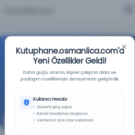
Osmanlica.com
Aramaya Dön
Kutuphane.osmanlica.com'a
Yeni Özellikler Geldi!
Daha güçlü arama, kişisel çalışma alanı ve
paylaşım özellikleriyle deneyiminizi geliştirdik.
Türkiye Yazma Eserler Kurumu Başkanlığı
Kullanıcı Hesabı
Kaynağa git
Güvenli giriş yapın.
Kendi hesabınızı oluşturun.
Verileriniz size özel saklansın.
Maarif 1270/445/0013
(Maarif 1270/445/0013)