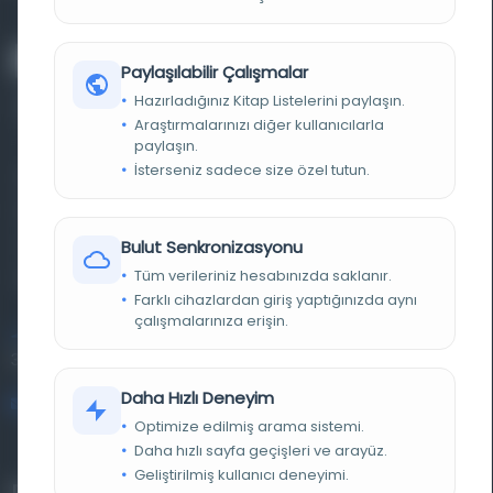
Paylaşılabilir Çalışmalar
Hazırladığınız Kitap Listelerini paylaşın.
Araştırmalarınızı diğer kullanıcılarla
paylaşın.
İsterseniz sadece size özel tutun.
Farklı dönem, dil ve coğrafyalara ait tarihî yazma ve
basma eserleri, arşiv belgelerini, süreli yayınları ve görsel
materyalleri bir araya getiren kapsamlı bir dijital
Bulut Senkronizasyonu
Tüm verileriniz hesabınızda saklanır.
kütüphane ve meta katalog.
Farklı cihazlardan giriş yaptığınızda aynı
çalışmalarınıza erişin.
Entertech Ofis: 322 İstanbul Ün. Avcılar Kampüsü Avcılar,
34320 İstanbul
Daha Hızlı Deneyim
bilgi@osmanlica.com
Optimize edilmiş arama sistemi.
Daha hızlı sayfa geçişleri ve arayüz.
Geliştirilmiş kullanıcı deneyimi.