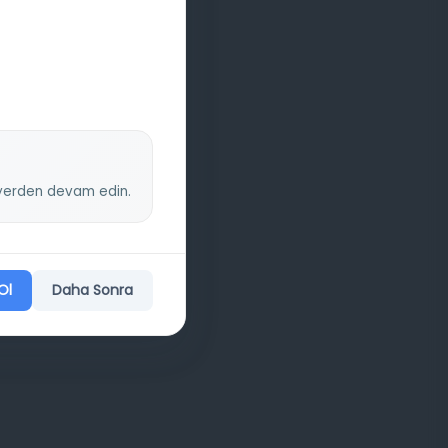
z yerden devam edin.
Ol
Daha Sonra