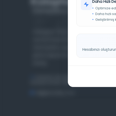
Daha Hızlı 
Optimize ed
Daha hızlı s
Geliştirilmiş
Farklı dönem, dil ve coğrafyalara ait tarihî
yazma ve basma eserleri, arşiv belgelerini,
süreli yayınları ve görsel materyalleri bir araya
Hesabınızı oluşturu
getiren kapsamlı bir dijital kütüphane ve meta
katalog.
Entertech Ofis: 322 İstanbul Ün. Avcılar
Kampüsü Avcılar, 34320 İstanbul
bilgi@osmanlica.com