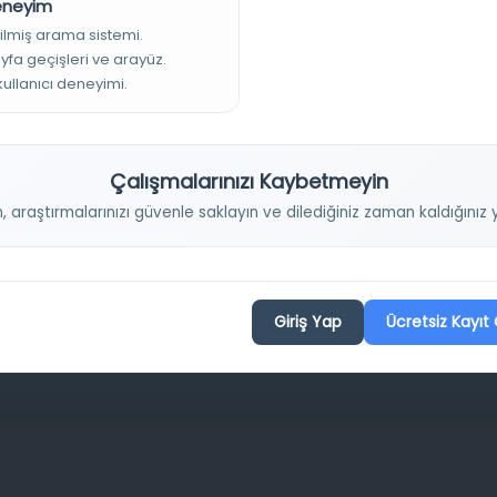
Deneyim
Projelerimiz
ilmiş arama sistemi.
ayfa geçişleri ve arayüz.
 kullanıcı deneyimi.
Osmanlica.com
Aruz ve Hece Ölçüsü
Çalışmalarınızı Kaybetmeyin
Türkçe Metin Sıklık Analizi
n, araştırmalarınızı güvenle saklayın ve dilediğiniz zaman kaldığını
Kazakça Metin Sıklık Analizi
Transkripsiyon Alfabesi Çevirisi
Tarihi Dokümanlarda Görüntü İyileştirilmesi
Giriş Yap
Ücretsiz Kayıt 