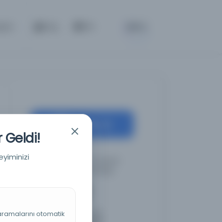
BETA
işim
Giriş
TR
Kaynağa git
 Geldi!
eyiminizi
Türkiye Yazma Eserler
Kurumu Başkanlığı
 aramalarını otomatik