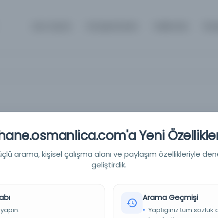
Ana Sayfa
Kütüphaneler
Hakkında
İlet
ane.osmanlica.com'a Yeni Özellikler
it 1292/146/0469
lü arama, kişisel çalışma alanı ve paylaşım özellikleriyle den
geliştirdik.
1292/146/0469
li Yayın
abı
Arama Geçmişi
kçe
 yapın.
Yaptığınız tüm sözlük