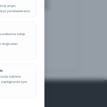
krar erişin.
veya yönetebilirsiniz.
kurallarına sahip
an doğrudan
nu
nızda saklanır.
ş yaptığınızda aynı