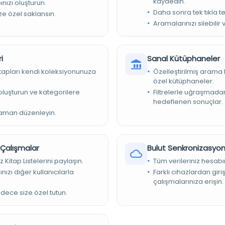
kaydedin.
nızı oluşturun.
t
Daha sonra tek tıkla te
ize özel saklansın.
Aramalarınızı silebilir 
r
kiye Yazma Eserler Kurumu Başkanlığı
i
Sanal Kütüphaneler
786
kitapları kendi koleksiyonunuza
Özelleştirilmiş arama 
786
özel kütüphaneler.
e oluşturun ve kategorilere
Filtrelerle uğraşmad
let Kütüphanesi/Gazete Mecmua
hedeflenen sonuçlar.
zaman düzenleyin.
304
r Çalışmalar
Bulut Senkronizasyo
z Kitap Listelerini paylaşın.
Tüm verileriniz hesabı
nızı diğer kullanıcılarla
Farklı cihazlardan giri
çalışmalarınıza erişin.
adece size özel tutun.